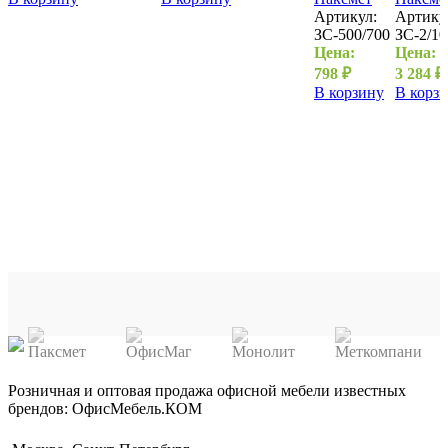
Артикул:
Артику
ЗС-500/700
ЗС-2/10
Цена:
Цена:
798
₽
3 284
₽
В корзину
В корз
Розничная и оптовая продажа офисной мебели известных
брендов: ОфисМебель.КОМ