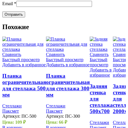
Email
*
Похожие
Сравнить
Сравнить
Сравнить
Сравни
Быстрый просмотр
Быстрый просмотр
Быстрый
Быстр
Добавить в избранное
Добавить в избранное
просмотр
просмо
Добавить в
Добави
избранное
избран
Планка
Планка
ограничительная
ограничительная
Задняя
Задня
для стеллажа 500
для стеллажа 300
стенка
стенк
мм
мм
для
для
стеллажа
стелл
Стеллажи
Стеллажи
500х700
2000х
Паксмет
Паксмет
Артикул:
ПС-500
Артикул:
ПС-300
Цена:
109
₽
Цена:
66
₽
Стеллажи
Стелла
В корзину
В корзину
Паксмет
Паксме