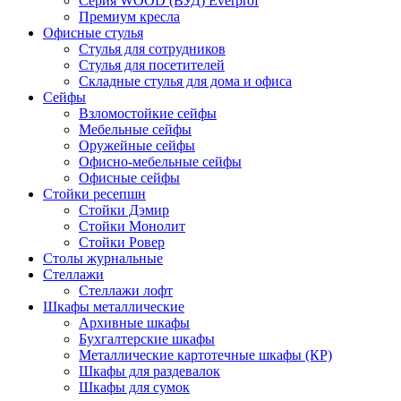
Серия WOOD (ВУД) Everprof
Премиум кресла
Офисные стулья
Стулья для сотрудников
Стулья для посетителей
Складные стулья для дома и офиса
Сейфы
Взломостойкие сейфы
Мебельные сейфы
Оружейные сейфы
Офисно-мебельные сейфы
Офисные сейфы
Стойки ресепшн
Стойки Дэмир
Стойки Монолит
Стойки Ровер
Столы журнальные
Стеллажи
Стеллажи лофт
Шкафы металлические
Архивные шкафы
Бухгалтерские шкафы
Металлические картотечные шкафы (КР)
Шкафы для раздевалок
Шкафы для сумок