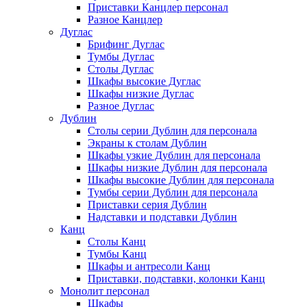
Приставки Канцлер персонал
Разное Канцлер
Дуглас
Брифинг Дуглас
Тумбы Дуглас
Столы Дуглас
Шкафы высокие Дуглас
Шкафы низкие Дуглас
Разное Дуглас
Дублин
Столы серии Дублин для персонала
Экраны к столам Дублин
Шкафы узкие Дублин для персонала
Шкафы низкие Дублин для персонала
Шкафы высокие Дублин для персонала
Тумбы серии Дублин для персонала
Приставки серия Дублин
Надставки и подставки Дублин
Канц
Столы Канц
Тумбы Канц
Шкафы и антресоли Канц
Приставки, подставки, колонки Канц
Монолит персонал
Шкафы