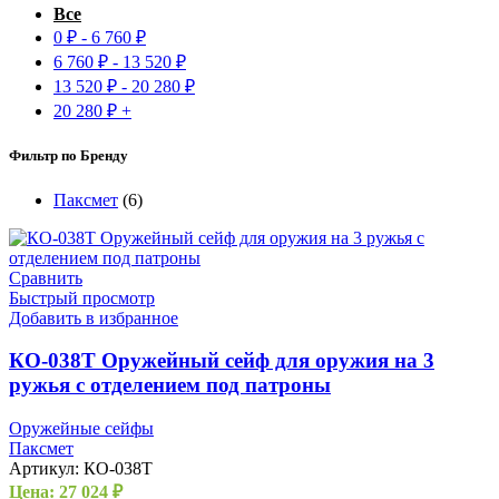
Все
0
₽
-
6 760
₽
6 760
₽
-
13 520
₽
13 520
₽
-
20 280
₽
20 280
₽
+
Фильтр по Бренду
Паксмет
(6)
Сравнить
Быстрый просмотр
Добавить в избранное
КО-038Т Оружейный сейф для оружия на 3
ружья с отделением под патроны
Оружейные сейфы
Паксмет
Артикул:
КО-038Т
Цена:
27 024
₽