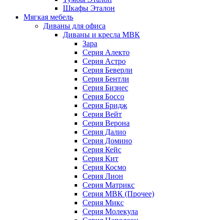
Шкафы Эталон
Мягкая мебель
Диваны для офиса
Диваны и кресла МВК
Зара
Серия Алекто
Серия Астро
Серия Беверли
Серия Бентли
Серия Бизнес
Серия Боссо
Серия Бридж
Серия Вейт
Серия Верона
Серия Далио
Серия Домино
Серия Кейс
Серия Кит
Серия Космо
Серия Лион
Серия Матрикс
Серия МВК (Прочее)
Серия Микс
Серия Молекула