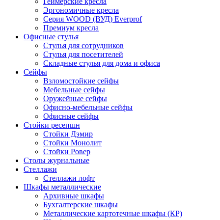
Геймерские кресла
Эргономичные кресла
Серия WOOD (ВУД) Everprof
Премиум кресла
Офисные стулья
Стулья для сотрудников
Стулья для посетителей
Складные стулья для дома и офиса
Сейфы
Взломостойкие сейфы
Мебельные сейфы
Оружейные сейфы
Офисно-мебельные сейфы
Офисные сейфы
Стойки ресепшн
Стойки Дэмир
Стойки Монолит
Стойки Ровер
Столы журнальные
Стеллажи
Стеллажи лофт
Шкафы металлические
Архивные шкафы
Бухгалтерские шкафы
Металлические картотечные шкафы (КР)