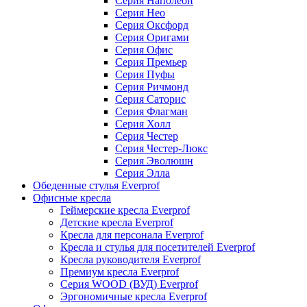
Серия Наполеон
Серия Нео
Серия Оксфорд
Серия Оригами
Серия Офис
Серия Премьер
Серия Пуфы
Серия Ричмонд
Серия Саторис
Серия Флагман
Серия Холл
Серия Честер
Серия Честер-Люкс
Серия Эволюшн
Серия Элла
Обеденные стулья Everprof
Офисные кресла
Геймерские кресла Everprof
Детские кресла Everprof
Кресла для персонала Everprof
Кресла и стулья для посетителей Everprof
Кресла руководителя Everprof
Премиум кресла Everprof
Серия WOOD (ВУД) Everprof
Эргономичные кресла Everprof