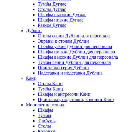
Тумбы Дуглас
Столы Дуглас
Шкафы высокие Дуглас
Шкафы низкие Дуглас
Разное Дуглас
Дублин
Столы серии Дублин для персонала
Экраны к столам Дублин
Шкафы узкие Дублин для персонала
Шкафы низкие Дублин для персонала
Шкафы высокие Дублин для персонала
Тумбы серии Дублин для персонала
Приставки серия Дублин
Надставки и подставки Дублин
Канц
Столы Канц
Тумбы Канц
Шкафы и антресоли Канц
Приставки, подставки, колонки Канц
Монолит персонал
Шкафы
Тумбы
Трибуны
Столы
Колонки