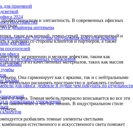
ль для приемной
одсветкой
офиса 2024
ь, профессионализм и элегантность. В современных офисных
ного пространства
уществам.
слуги дизайнера интерьера
тенки, такие как черный, темно-серый, темно-коричневый и
 преимущества. Что лучше натуральная кожа или экокожа
ть к доверию со стороны клиентов и партнеров, а также
аны для офиса
ля посетителей
для офиса
аметному загрязнению и мелким дефектам, таким как
вных и государственных учреждений
отавливается из качественных материалов, таких как массив
ные шкафы
 тумбы
тов
ерьера. Она гармонирует как с яркими, так и с нейтральными
ые шкафы
ожет визуально расширять пространство и добавлять глубину
ебели для офиса, дешевле и лучше чем покупать по отдельност
н
 учреждений
ого и лофта. Темная мебель прекрасно вписывается во все эти
ол и дошкольных учреждений
е на лаконичных и чистых линиях. В индустриальном стиле
льев
терьера.
я клиентов
комендуется разбавлять темные элементы светлыми
: комбинация естественного и искусственного света поможет