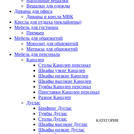
Напольные вешалки
Вешалки для одежды
Диваны для офиса
Диваны и кресла МВК
Кресла для отдыха (реклайнеры)
Мебель для гостиниц
Премьер
Мебель для общежитий
Монолит для общежитий
Матрасы для общежитий
Мебель для персонала
Канцлер
Столы Канцлер персонал
Шкафы узкие Канцлер
Шкафы низкие Канцлер
Шкафы высокие Канцлер
Тумбы Канцлер персонал
Приставки Канцлер персонал
Разное Канцлер
Дуглас
Брифинг Дуглас
Тумбы Дуглас
Столы Дуглас
КАТЕГОРИЯ
Шкафы высокие Дуглас
Шкафы низкие Дуглас