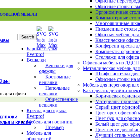
Офисные перегород
Шкафы Эталон
Офисные столы с в
Шкафы для сумок
Эргономичные столы
Архивные шкафы
 ОФИСНОЙ МЕБЕЛИ
Компьютерные столы
Бухгалтерские шкафы
Многоящичные шкаф
Картотечные шкафы
Письменные столы д
Шкафы для раздевалок
Офисная мебель для
Смотреть все шкафы
ВСЕ ШКАФЫ
Search
Классические офисн
УМБЫ
Конференц кресла д
Тумбы Канц
Барные стулья
Комплекты офисной
Тумбы Эталон
Everprof
Стеллажи для офиса
Тумбы Модерн персонал
Вешалки
Офисная мебель из ЛДСП
Тумбы Модерн руководитель
Вешалки для
Металлическая мебель для
Тумбы монолит персонал
одежды
Шкафы аптечки для
Смотреть все тумбы
ВСЕ ТУМБЫ
Костюмные
Офисные столы на м
ЕЙФЫ
вешалки
Мебель для переговорных
Напольные
Взломостойкие сейфы
Как сделать дизайн-проек
ль для офиса
вешалки
Офисно-мебельные сейфы
Коричневая офисная
Общественные
Офисные сейфы
Материалы производ
вешалки
Мебельные сейфы
Серый цвет офисной
Кресла для отдыха
Оружейные сейфы
Цвет орех офисной 
Everprof
ТЕЛЛАЖИ
Цвет бук для офисн
Мебель для гостиниц
УЛЬЯ И КРЕСЛА
Белый цвет для офи
Премьер
Цвет венге для офи
Кресла для персонала
Мебель для
Лучший стиль мебел
Кресла руководителя
общежитий