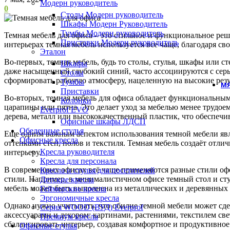
Модерн руководитель
0
Столы Модерн руководитель
Шкафы Модерн Руководитель
Тумбы Модерн руководитель
Темная мебель для офиса – это стильное и функциональное ре
Приставки Модерн руководитель
интерьерах темная мебель используется все чаще, благодаря 
Эталон
Во-первых, темная мебель, будь то столы, стулья, шкафы или 
Шкафы
даже насыщенный глубокий синий, часто ассоциируются с серь
Столы
сформировать рабочую атмосферу, нацеленную на высокие резу
Тумбы
МЯ
Приставки
Во-вторых, темная мебель для офиса обладает функциональны
Колонки
царапины или пятна. Это делает уход за мебелью менее трудоем
Everprof EVO
дерева, металл или высококачественный пластик, что обеспечи
Офисные шкафы ЛДСП
Обеденные стулья
Еще одним важным аспектом использования темной мебели явля
Офисные кресла
оттенками стен, полов и текстиля. Темная мебель создаёт отл
Кресла руководителя
интерьеру.
Кресла для персонала
В современных офисах всё чаще применяются разные стили офо
Кресла и стулья для посетителей
стили. Например, в минималистичном офисе темный стол и сту
Детские кресла
мебель может быть выполнена из металлических и деревянных 
Геймерские кресла
Эргономичные кресла
Однако нужно учитывать, что обилие темной мебели может сде
Серия WOOD (ВУД) Everprof
аксессуарами и декором: картинами, растениями, текстилем св
Премиум кресла
сбалансировать интерьер, создавая комфортное и продуктивное
Офисные стулья