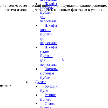
Шкафы
это не только эстетический выбор, но и функциональное решение
высокие
онализма и доверия, что является важным фактором в успешной
Дублин
для
персонала
Шкафы
низкие
Дублин
для
персонала
Шкафы
узкие
Дублин
для
персонала
Экраны
к столам
Дублин
Дуглас
ечены
*
Брифинг
Дуглас
Разное
Дуглас
Столы
Дуглас