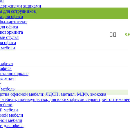
ки
ыдвижными ящиками
 для сотрудников
 для офиса
ы-картотеки
ля офиса
 коворкинга
0
ые стулья
ля офиса
 мебели
 офиса
 офиса
еталлокаркасе
 комнат
т
 мебель
ства офисной мебели: ЛДСП, металл, МДФ, экокожа
 мебели, преимущества, для каких офисов серый цвет оптимале
мебели
ой мебели
сной мебели
сной мебели
и для офиса