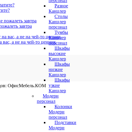
персонал
Разное
тите?
Канцлер
Столы
Канцлер
пожалеть завтра
персонал
Тумбы
Канцлер
а вас, а не на чей‑то ценник
персонал
Шкафы
высокие
Канцлер
Шкафы
низкие
Канцлер
Шкафы
узкие
ндов: ОфисМебель.КОМ
Канцлер
Модерн
персонал
Колонки
Модерн
персонал
Подставки
Модерн