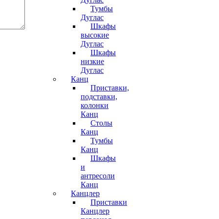
Тумбы
Дуглас
Шкафы
высокие
Дуглас
Шкафы
низкие
Дуглас
Канц
Приставки,
подставки,
колонки
Канц
Столы
Канц
Тумбы
Канц
Шкафы
и
антресоли
Канц
Канцлер
Приставки
Канцлер