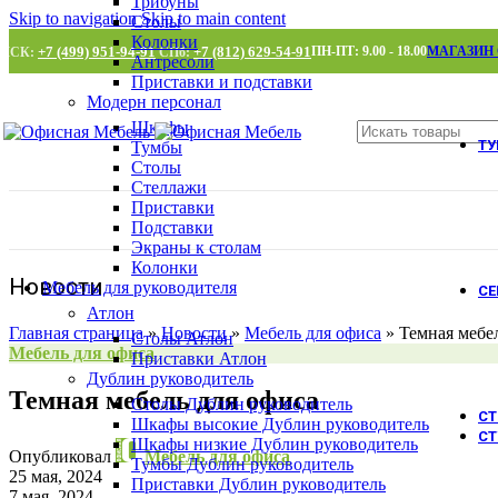
Трибуны
Skip to navigation
Skip to main content
Столы
Колонки
+7 (499) 951-94-91
+7 (812) 629-54-91
ПН-ПТ: 9.00 - 18.00
МАГАЗИН
МСК:
СПб:
Антресоли
Приставки и подставки
Модерн персонал
Шкафы
Т
Тумбы
Столы
Стеллажи
Приставки
Подставки
Экраны к столам
Колонки
Новости
Мебель для руководителя
С
Атлон
Главная страница
»
Новости
»
Мебель для офиса
»
Темная мебе
Столы Атлон
Мебель для офиса
Приставки Атлон
Дублин руководитель
Темная мебель для офиса
Столы Дублин руководитель
С
Шкафы высокие Дублин руководитель
СТ
Шкафы низкие Дублин руководитель
Опубликовал
Мебель для офиса
Тумбы Дублин руководитель
25 мая, 2024
Приставки Дублин руководитель
7 мая, 2024