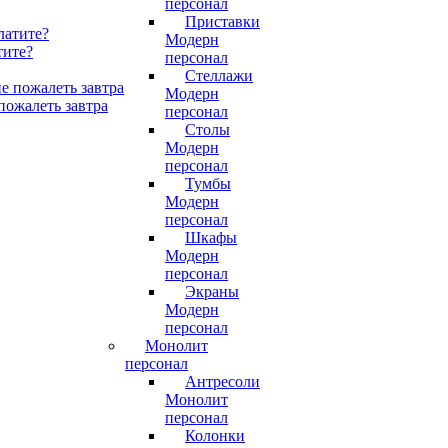
персонал
Приставки
Модерн
тите?
персонал
Стеллажи
Модерн
пожалеть завтра
персонал
Столы
Модерн
персонал
Тумбы
Модерн
персонал
Шкафы
Модерн
персонал
Экраны
Модерн
персонал
Монолит
персонал
Антресоли
Монолит
персонал
Колонки