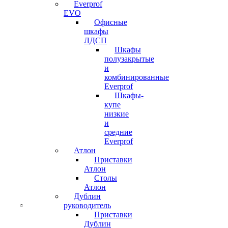
Everprof
EVO
Офисные
шкафы
ЛДСП
Шкафы
полузакрытые
и
комбинированные
Everprof
Шкафы-
купе
низкие
и
средние
Everprof
Атлон
Приставки
Атлон
Столы
Атлон
Дублин
руководитель
Приставки
Дублин