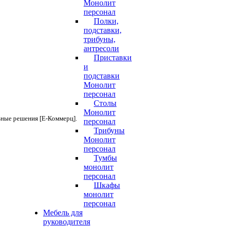
Монолит
персонал
Полки,
подставки,
трибуны,
антресоли
Приставки
и
подставки
Монолит
персонал
Столы
Монолит
ьные решения [Е-Коммерц].
персонал
Трибуны
Монолит
персонал
Тумбы
монолит
персонал
Шкафы
монолит
персонал
Мебель для
руководителя