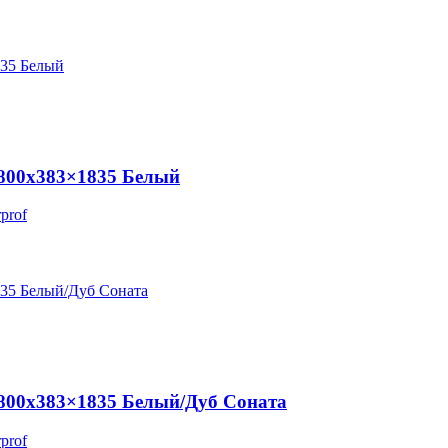
800х383×1835 Белый
prof
800х383×1835 Белый/Дуб Соната
prof