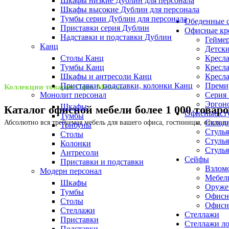
Шкафы низкие Дублин для персонала
Шкафы высокие Дублин для персонала
Тумбы серии Дублин для персонала
Обеденные с
Приставки серия Дублин
Офисные кр
Надставки и подставки Дублин
Геймер
Канц
Детски
Кресла
Столы Канц
Кресла
Тумбы Канц
Кресла
Шкафы и антресоли Канц
Премиу
Приставки, подставки, колонки Канц
Коллекции товаров Офис Мебель
Серия
Монолит персонал
Эргоно
Шкафы
Каталог офисной мебели более 1 000 товаро
Офисные ст
Тумбы
Складн
Абсолютно вся требуемая мебель для вашего офиса, гостиницы, отеля 
Трибуны
Стулья
Столы
Стулья
Колонки
Стулья
Антресоли
Сейфы
Приставки и подставки
Взлом
Модерн персонал
Мебел
Шкафы
Оруже
Тумбы
Офисн
Столы
Офисн
Стеллажи
Стеллажи
Приставки
Стеллажи л
Подставки