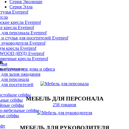
Серия Эволюшн
Серия Элла
тулья Everprof
есла
ские кресла Everprof
е кресла Everprof
 для персонала Everprof
 и стулья для посетителей Everprof
 руководителя Everprof
м кресла Everprof
 WOOD (ВУД) Everprof
мичные кресла Everprof
в
улья
ые стулья для дома и офиса
или общежития
 для залов ожидания
 для персонала
 для посетителей
остойкие сейфы
МЕБЕЛЬ ДЛЯ ПЕРСОНАЛА
ьные сейфы
258 товаров
йные сейфы
о-мебельные сейфы
ые сейфы
офт
МЕБЕЛЬ ДЛЯ РУКОВОДИТЕЛЯ