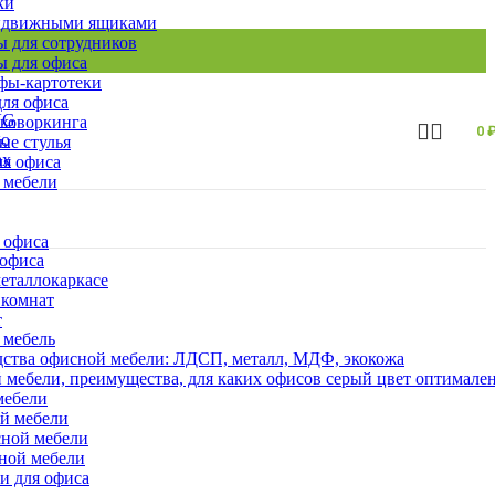
ки
ыдвижными ящиками
 для сотрудников
 для офиса
ы-картотеки
ля офиса
 коворкинга
0
ые стулья
ля офиса
 мебели
 офиса
 офиса
еталлокаркасе
 комнат
т
 мебель
ства офисной мебели: ЛДСП, металл, МДФ, экокожа
 мебели, преимущества, для каких офисов серый цвет оптимале
мебели
ой мебели
сной мебели
сной мебели
и для офиса