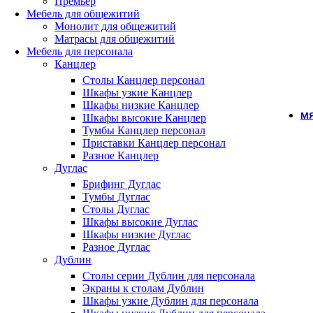
Премьер
Мебель для общежитий
Монолит для общежитий
Матрасы для общежитий
Мебель для персонала
Канцлер
Столы Канцлер персонал
Шкафы узкие Канцлер
Шкафы низкие Канцлер
МЯ
Шкафы высокие Канцлер
Тумбы Канцлер персонал
Приставки Канцлер персонал
Разное Канцлер
Дуглас
Брифинг Дуглас
Тумбы Дуглас
Столы Дуглас
Шкафы высокие Дуглас
Шкафы низкие Дуглас
Разное Дуглас
Дублин
Столы серии Дублин для персонала
Экраны к столам Дублин
Шкафы узкие Дублин для персонала