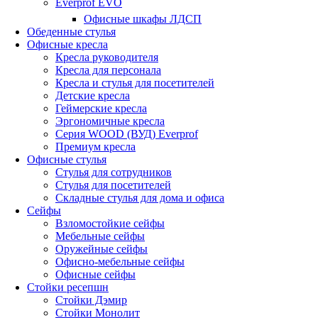
Everprof EVO
Офисные шкафы ЛДСП
Обеденные стулья
Офисные кресла
Кресла руководителя
Кресла для персонала
Кресла и стулья для посетителей
Детские кресла
Геймерские кресла
Эргономичные кресла
Серия WOOD (ВУД) Everprof
Премиум кресла
Офисные стулья
Стулья для сотрудников
Стулья для посетителей
Складные стулья для дома и офиса
Сейфы
Взломостойкие сейфы
Мебельные сейфы
Оружейные сейфы
Офисно-мебельные сейфы
Офисные сейфы
Стойки ресепшн
Стойки Дэмир
Стойки Монолит