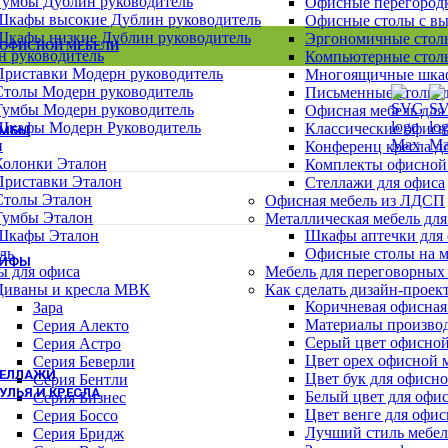
Тумбы Дублин руководитель
Офисные перегород
Шкафы Эталон
Шкафы высокие Дублин руководитель
Офисные столы с в
Шкафы для сумок
Шкафы низкие Дублин руководитель
Эргономичные столы
Архивные шкафы
 ОФИСНОЙ МЕБЕЛИ
н руководитель
Компьютерные столы
Бухгалтерские шкафы
Приставки Модерн руководитель
Многоящичные шкаф
Картотечные шкафы
Столы Модерн руководитель
Письменные столы д
Шкафы для раздевалок
Тумбы Модерн руководитель
Офисная мебель для
Смотреть все шкафы
ВСЕ ШКАФЫ
Шкафы Модерн Руководитель
Классические офисн
УМБЫ
н
Конференц кресла д
Тумбы Канц
Колонки Эталон
Комплекты офисной
Тумбы Эталон
Приставки Эталон
Стеллажи для офиса
Тумбы Модерн персонал
Столы Эталон
Офисная мебель из ЛДСП
Тумбы Модерн руководитель
Тумбы Эталон
Металлическая мебель для
Тумбы монолит персонал
Шкафы Эталон
Шкафы аптечки для
Смотреть все тумбы
ВСЕ ТУМБЫ
ль
Офисные столы на м
ЕЙФЫ
ы для офиса
Мебель для переговорных
Взломостойкие сейфы
Диваны и кресла МВК
Как сделать дизайн-проек
Офисно-мебельные сейфы
Коричневая офисная
Зара
Офисные сейфы
Материалы производ
Серия Алекто
Мебельные сейфы
Серый цвет офисной
Серия Астро
Оружейные сейфы
Цвет орех офисной 
Серия Беверли
ТЕЛЛАЖИ
Цвет бук для офисн
Серия Бентли
УЛЬЯ И КРЕСЛА
Белый цвет для офи
Серия Бизнес
Цвет венге для офи
Кресла для персонала
Серия Боссо
Лучший стиль мебел
Кресла руководителя
Серия Бридж