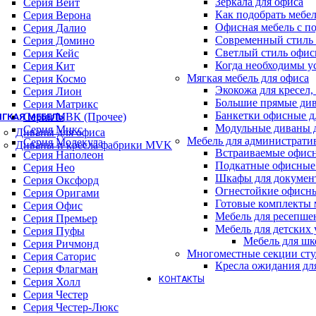
Зеркала для офиса
Барные стулья
Серия Вейт
Как подобрать мебе
Геймерские кресла
Серия Верона
Офисная мебель с п
Детские кресла
Серия Далио
Современный стиль 
Кресла для отдыха
Серия Домино
Светлый стиль офис
Кресла и стулья для посетителей
Серия Кейс
Когда необходимы у
Обеденные стулья
Серия Кит
Мягкая мебель для офиса
Премиум кресла
Серия Космо
Экокожа для кресел,
Серия WOOD (ВУД)
Серия Лион
Большие прямые див
Офисные стулья
Серия Матрикс
Банкетки офисные д
Серия МВК (Прочее)
ГКАЯ МЕБЕЛЬ
Модульные диваны 
Серия Микс
Диваны для офиса
Мебель для администрати
Серия Молекула
Диваны и кресла фабрики MVK
Встраиваемые офис
Серия Наполеон
Подкатные офисные
Серия Нео
Шкафы для докумен
Серия Оксфорд
Огнестойкие офисн
Серия Оригами
Готовые комплекты м
Серия Офис
Мебель для ресепше
Серия Премьер
Мебель для детских
Серия Пуфы
Мебель для шк
Серия Ричмонд
Многоместные секции сту
Серия Саторис
Кресла ожидания дл
Серия Флагман
КОНТАКТЫ
Серия Холл
Серия Честер
Серия Честер-Люкс