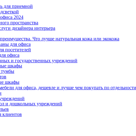
ль для приемной
одсветкой
офиса 2024
ного пространства
слуги дизайнера интерьера
 преимущества. Что лучше натуральная кожа или экокожа
аны для офиса
ля посетителей
для офиса
вных и государственных учреждений
ные шкафы
 тумбы
тов
ые шкафы
ебели для офиса, дешевле и лучше чем покупать по отдельност
н
 учреждений
ол и дошкольных учреждений
льев
я клиентов