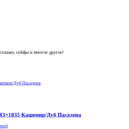
теллажи, сейфы и многое другое!
83×1835 Кашемир/Дуб Пасадена
prof