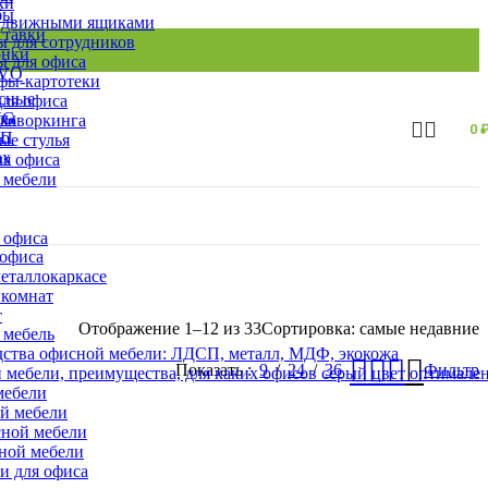
ки
бы
ыдвижными ящиками
ставки
 для сотрудников
онки
 для офиса
EVO
ы-картотеки
сные
ля офиса
фы
 коворкинга
0
СП
ые стулья
ля офиса
 мебели
 офиса
 офиса
еталлокаркасе
 комнат
т
Отображение 1–12 из 33
Сортировка: самые недавние
 мебель
ства офисной мебели: ЛДСП, металл, МДФ, экокожа
Показать
9
24
36
Фильтр
 мебели, преимущества, для каких офисов серый цвет оптимале
мебели
ой мебели
сной мебели
сной мебели
и для офиса