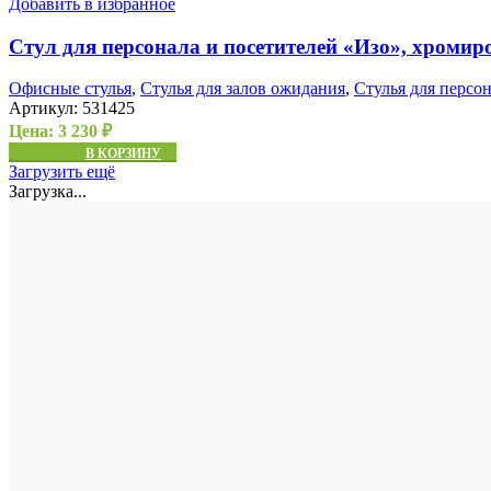
Добавить в избранное
Стул для персонала и посетителей «Изо», хроми
Офисные стулья
,
Стулья для залов ожидания
,
Стулья для персо
Артикул:
531425
Цена:
3 230
₽
В КОРЗИНУ
Загрузить ещё
Загрузка...