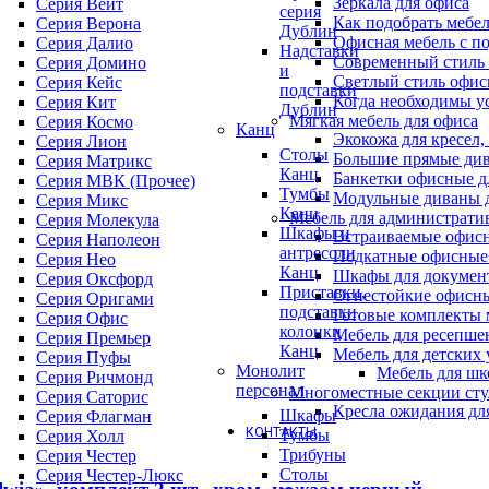
Зеркала для офиса
Серия Вейт
серия
Как подобрать мебе
Серия Верона
Дублин
Офисная мебель с п
Серия Далио
Надставки
Современный стиль 
Серия Домино
и
Светлый стиль офис
Серия Кейс
подставки
Когда необходимы у
Серия Кит
Дублин
Мягкая мебель для офиса
Серия Космо
Канц
Экокожа для кресел,
Серия Лион
Столы
Большие прямые див
Серия Матрикс
Канц
Банкетки офисные д
Серия МВК (Прочее)
Тумбы
Модульные диваны 
Серия Микс
Канц
Мебель для администрати
Серия Молекула
Шкафы и
Встраиваемые офис
Серия Наполеон
антресоли
Подкатные офисные
Серия Нео
Канц
Шкафы для докумен
Серия Оксфорд
Приставки,
Огнестойкие офисн
Серия Оригами
подставки,
Готовые комплекты м
Серия Офис
колонки
Мебель для ресепше
Серия Премьер
Канц
Мебель для детских
Серия Пуфы
Монолит
Мебель для шк
Серия Ричмонд
персонал
Многоместные секции сту
Серия Саторис
Кресла ожидания дл
Шкафы
Серия Флагман
КОНТАКТЫ
Тумбы
Серия Холл
Трибуны
Серия Честер
Столы
Серия Честер-Люкс