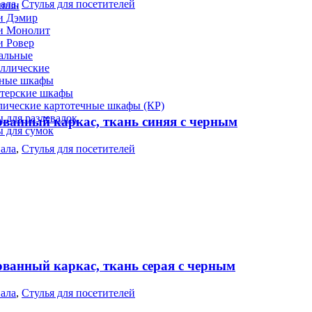
нала
,
Стулья для посетителей
епшн
и Дэмир
и Монолит
и Ровер
альные
ллические
ные шкафы
лтерские шкафы
лические картотечные шкафы (КР)
 для раздевалок
ованный каркас, ткань синяя с черным
 для сумок
нала
,
Стулья для посетителей
ованный каркас, ткань серая с черным
нала
,
Стулья для посетителей