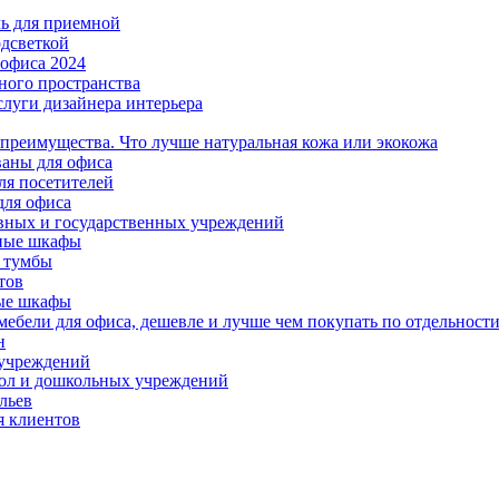
ль для приемной
одсветкой
офиса 2024
ного пространства
слуги дизайнера интерьера
 преимущества. Что лучше натуральная кожа или экокожа
аны для офиса
ля посетителей
для офиса
вных и государственных учреждений
ные шкафы
 тумбы
тов
ые шкафы
ебели для офиса, дешевле и лучше чем покупать по отдельност
н
 учреждений
ол и дошкольных учреждений
льев
я клиентов