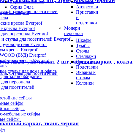
lwia», комплект 2 шт., хром, кожзам черный
Колонки
Серия Эволюшн
Антресоли
Серия Элла
нала
,
Стулья для посетителей
Приставки
тулья Everprof
и
есла
подставки
ские кресла Everprof
Модерн
е кресла Everprof
персонал
 для персонала Everprof
 и стулья для посетителей Everprof
Шкафы
 руководителя Everprof
Тумбы
м кресла Everprof
Столы
 WOOD (ВУД) Everprof
Стеллажи
мичные кресла Everprof
lwia ARM», комплект 2 шт., черный каркас , кожз
Приставки
улья
Подставки
ые стулья для дома и офиса
Экраны к
нала
,
Стулья для посетителей
 для залов ожидания
столам
 для персонала
Колонки
 для посетителей
остойкие сейфы
ьные сейфы
йные сейфы
о-мебельные сейфы
ые сейфы
ованный каркас, ткань черная
офт