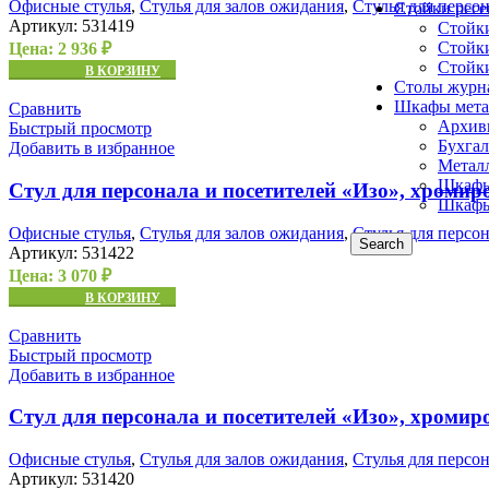
Офисные стулья
,
Стулья для залов ожидания
,
Стулья для персо
Стойки рес
Артикул:
531419
Стойк
Стойк
Цена:
2 936
₽
Стойк
В КОРЗИНУ
Столы журн
Шкафы мета
Сравнить
Архив
Быстрый просмотр
Бухга
Добавить в избранное
Метал
Шкафы
Стул для персонала и посетителей «Изо», хромир
Шкафы
Офисные стулья
,
Стулья для залов ожидания
,
Стулья для персо
Search
Артикул:
531422
Цена:
3 070
₽
В КОРЗИНУ
Сравнить
Быстрый просмотр
Добавить в избранное
Стул для персонала и посетителей «Изо», хромир
Офисные стулья
,
Стулья для залов ожидания
,
Стулья для персо
Артикул:
531420