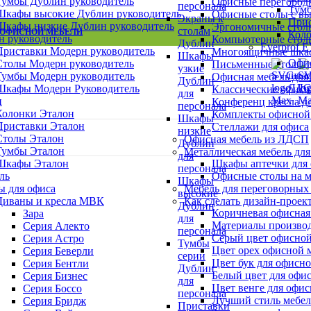
Тумбы Дублин руководитель
Офисные перегород
персонала
Тум
Шкафы высокие Дублин руководитель
Офисные столы с в
Экраны к
При
Шкафы низкие Дублин руководитель
Эргономичные столы
столам
 ОФИСНОЙ МЕБЕЛИ
Кол
н руководитель
Компьютерные столы
Дублин
Everprof 
Приставки Модерн руководитель
Многоящичные шкаф
Шкафы
Офи
Столы Модерн руководитель
Письменные столы д
узкие
шка
Тумбы Модерн руководитель
Офисная мебель для
Дублин
ЛД
Шкафы Модерн Руководитель
Классические офисн
для
н
Конференц кресла д
персонала
Колонки Эталон
Комплекты офисной
Шкафы
Приставки Эталон
Стеллажи для офиса
низкие
Столы Эталон
Офисная мебель из ЛДСП
Дублин
Тумбы Эталон
Металлическая мебель для
для
Шкафы Эталон
Шкафы аптечки для
персонала
ль
Офисные столы на м
Шкафы
ы для офиса
Мебель для переговорных
высокие
Диваны и кресла МВК
Как сделать дизайн-проек
Дублин
Коричневая офисная
Зара
для
Материалы производ
Серия Алекто
персонала
Серый цвет офисной
Серия Астро
Тумбы
Цвет орех офисной 
Серия Беверли
серии
Цвет бук для офисн
Серия Бентли
Дублин
Белый цвет для офи
Серия Бизнес
для
Цвет венге для офи
Серия Боссо
персонала
Лучший стиль мебел
Серия Бридж
Приставки