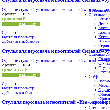
Стулья для персонала и посетителей Сильвия «Sy
Офисные стулья
,
Стулья для залов ожидания
,
Стулья для персо
Обеденные с
Артикул:
531065
Офисные кр
Геймер
Цена:
8 288
₽
Детски
В КОРЗИНУ
Кресла
Кресла
Сравнить
Кресла
Быстрый просмотр
Премиу
Добавить в избранное
Серия
Эргоно
Стулья для персонала и посетителей Сильвия «Sy
Офисные ст
Складн
Офисные стулья
,
Стулья для залов ожидания
,
Стулья для персо
Стулья
Артикул:
531064
Стулья
Цена:
11 172
₽
Стулья
В КОРЗИНУ
Сейфы
Взлом
Сравнить
Мебел
Быстрый просмотр
Оруже
Добавить в избранное
Офисн
Офисн
Стул для персонала и посетителей «Изо», хромир
Стеллажи
Стеллажи л