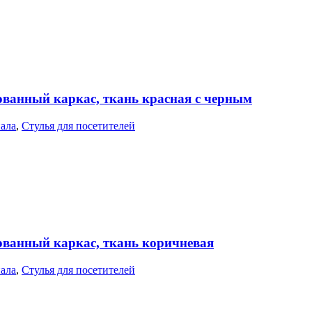
ованный каркас, ткань красная с черным
нала
,
Стулья для посетителей
рованный каркас, ткань коричневая
нала
,
Стулья для посетителей