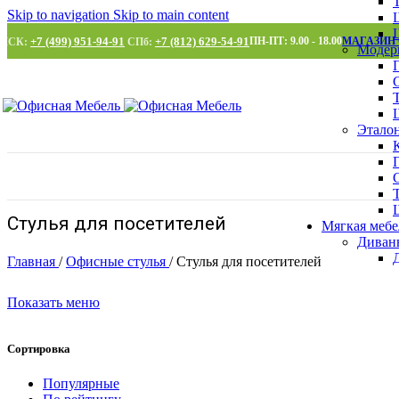
Skip to navigation
Skip to main content
+7 (499) 951-94-91
+7 (812) 629-54-91
ПН-ПТ: 9.00 - 18.00
МАГАЗИН
МСК:
СПб:
Модер
Этало
Стулья для посетителей
Мягкая мебе
Диван
Главная
/
Офисные стулья
/
Стулья для посетителей
Показать меню
Сортировка
Популярные