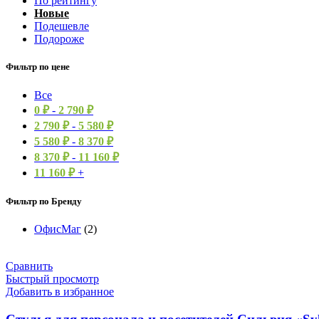
По рейтингу
Новые
Подешевле
Подороже
Фильтр по цене
Все
0
₽
-
2 790
₽
2 790
₽
-
5 580
₽
5 580
₽
-
8 370
₽
8 370
₽
-
11 160
₽
11 160
₽
+
Фильтр по Бренду
ОфисМаг
(2)
Сравнить
Быстрый просмотр
Добавить в избранное