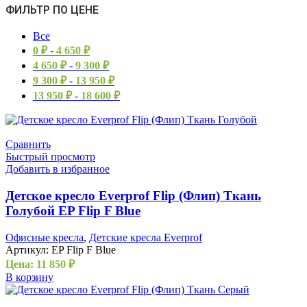
ФИЛЬТР ПО ЦЕНЕ
Все
0
₽
-
4 650
₽
4 650
₽
-
9 300
₽
9 300
₽
-
13 950
₽
13 950
₽
-
18 600
₽
Сравнить
Быстрый просмотр
Добавить в избранное
Детское кресло Everprof Flip (Флип) Ткань
Голубой EP Flip F Blue
Офисные кресла
,
Детские кресла Everprof
Артикул:
EP Flip F Blue
Цена:
11 850
₽
В корзину