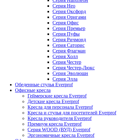
Серия Наполеон
Серия Нео
Серия Оксфорд
Серия Оригами
Серия Офис
Серия Премьер
Серия Пуфы
Серия Ричмонд
Серия Саторис
Серия Флагман
Серия Холл
Серия Честер
Серия Честер-Люкс
Серия Эволюшн
Серия Элла
Обеденные стулья Everprof
Офисные кресла
Геймерские кресла Everprof
Детские кресла Everprof
Кресла для персонала Everprof
Кресла и стулья для посетителей Everprof
Кресла руководителя Everprof
Премиум кресла Everprof
Серия WOOD (ВУД) Everprof
Эргономичные кресла Everprof