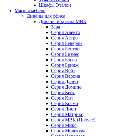
Шкафы Эталон
Мягкая мебель
Диваны для офиса
Диваны и кресла МВК
Зара
Серия Алекто
Серия Астро
Серия Беверли
Серия Бентли
Серия Бизнес
Серия Боссо
Серия Бридж
Серия Вейт
Серия Верона
Серия Далио
Серия Домино
Серия Кейс
Серия Кит
Серия Космо
Серия Лион
Серия Матрикс
Серия МВК (Прочее)
Серия Микс
Серия Молекула