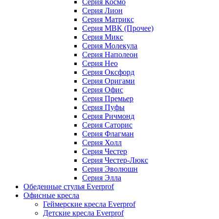
Серия Космо
Серия Лион
Серия Матрикс
Серия МВК (Прочее)
Серия Микс
Серия Молекула
Серия Наполеон
Серия Нео
Серия Оксфорд
Серия Оригами
Серия Офис
Серия Премьер
Серия Пуфы
Серия Ричмонд
Серия Саторис
Серия Флагман
Серия Холл
Серия Честер
Серия Честер-Люкс
Серия Эволюшн
Серия Элла
Обеденные стулья Everprof
Офисные кресла
Геймерские кресла Everprof
Детские кресла Everprof