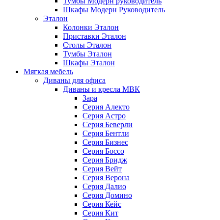
Тумбы Модерн руководитель
Шкафы Модерн Руководитель
Эталон
Колонки Эталон
Приставки Эталон
Столы Эталон
Тумбы Эталон
Шкафы Эталон
Мягкая мебель
Диваны для офиса
Диваны и кресла МВК
Зара
Серия Алекто
Серия Астро
Серия Беверли
Серия Бентли
Серия Бизнес
Серия Боссо
Серия Бридж
Серия Вейт
Серия Верона
Серия Далио
Серия Домино
Серия Кейс
Серия Кит