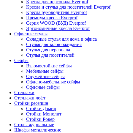
Кресла для персонала Everprof
Кресла и стулья для посетителей Everprof
Кресла руководителя Everprof
Премиум кресла Everprof
Серия WOOD (ВУД) Everprof
Эргономичные кресла Everprof
Офисные стулья
Складные стулья для дома и офиса
Стулья для залов ожидания
Стулья для персонала
Стулья для посетителей
Сейфы
Взломостойкие сейфы
Мебельные сейфы
Оружейные сейфы
Офисно-мебельные сейфы
Офисные сейфы
Стеллажи
Стеллажи лофт
Стойки ресепшн
Стойки Дэмир
Стойки Монолит
Стойки Ровер
Столы журнальные
Шкафы металлические