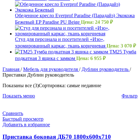
Обеденное кресло Everprof Paradise (Парадайз) Экокожа
Бежевый EP Paradise PU Beige
Цена:
24 750
₽
Стул для персонала и посетителей «Изо»,
хромированный каркас, ткань коричневая
Цена:
3 070
₽
ТМ25 Тумба
подкатная 3 ящика с замком
Цена:
6 955
₽
Главная
/
Мебель для руководителя
/
Дублин руководитель
/
Приставки Дублин руководитель
Показаны все (3)
Сортировка: самые недавние
Показать меню
Фильтр
Сравнить
Быстрый просмотр
Добавить в избранное
Приставка боковая ДБ70 1800х600х710