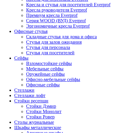
Кресла и стулья для посетителей Everprof
Кресла руководителя Everprof
Премиум кресла Everprof
Серия WOOD (ВУД) Everprof
Эргономичные кресла Everprof
Офисные стулья
Складные стулья для дома и офиса
Стулья для залов ожидания
Стулья для персонала
Стулья для посетителей
Сейфы
Взломостойкие сейфы
Мебельные сейфы
Оружейные сейфы
Офисно-мебельные сейфы
Офисные сейфы
Стеллажи
Стеллажи лофт
Стойки ресепшн
Стойки Дэмир
Стойки Монолит
Стойки Ровер
Столы журнальные
Шкафы металлические
Архивные шкафы