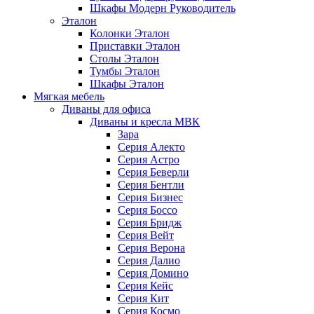
Шкафы Модерн Руководитель
Эталон
Колонки Эталон
Приставки Эталон
Столы Эталон
Тумбы Эталон
Шкафы Эталон
Мягкая мебель
Диваны для офиса
Диваны и кресла МВК
Зара
Серия Алекто
Серия Астро
Серия Беверли
Серия Бентли
Серия Бизнес
Серия Боссо
Серия Бридж
Серия Вейт
Серия Верона
Серия Далио
Серия Домино
Серия Кейс
Серия Кит
Серия Космо