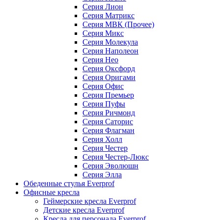
Серия Лион
Серия Матрикс
Серия МВК (Прочее)
Серия Микс
Серия Молекула
Серия Наполеон
Серия Нео
Серия Оксфорд
Серия Оригами
Серия Офис
Серия Премьер
Серия Пуфы
Серия Ричмонд
Серия Саторис
Серия Флагман
Серия Холл
Серия Честер
Серия Честер-Люкс
Серия Эволюшн
Серия Элла
Обеденные стулья Everprof
Офисные кресла
Геймерские кресла Everprof
Детские кресла Everprof
Кресла для персонала Everprof