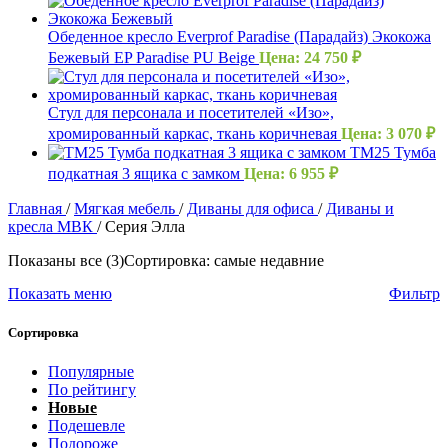
Обеденное кресло Everprof Paradise (Парадайз) Экокожа
Бежевый EP Paradise PU Beige
Цена:
24 750
₽
Стул для персонала и посетителей «Изо»,
хромированный каркас, ткань коричневая
Цена:
3 070
₽
ТМ25 Тумба
подкатная 3 ящика с замком
Цена:
6 955
₽
Главная
/
Мягкая мебель
/
Диваны для офиса
/
Диваны и
кресла МВК
/
Серия Элла
Показаны все (3)
Сортировка: самые недавние
Показать меню
Фильтр
Сортировка
Популярные
По рейтингу
Новые
Подешевле
Подороже