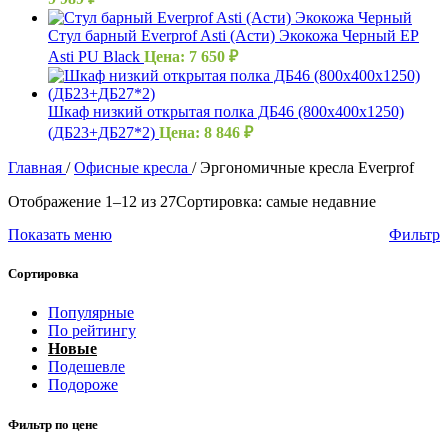
Стул барный Everprof Asti (Асти) Экокожа Черный EP
Asti PU Black
Цена:
7 650
₽
Шкаф низкий открытая полка ДБ46 (800х400х1250)
(ДБ23+ДБ27*2)
Цена:
8 846
₽
Главная
/
Офисные кресла
/
Эргономичные кресла Everprof
Отображение 1–12 из 27
Сортировка: самые недавние
Показать меню
Фильтр
Сортировка
Популярные
По рейтингу
Новые
Подешевле
Подороже
Фильтр по цене