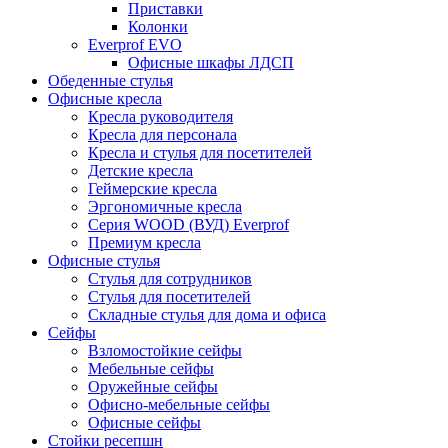
Приставки
Колонки
Everprof EVO
Офисные шкафы ЛДСП
Обеденные стулья
Офисные кресла
Кресла руководителя
Кресла для персонала
Кресла и стулья для посетителей
Детские кресла
Геймерские кресла
Эргономичные кресла
Серия WOOD (ВУД) Everprof
Премиум кресла
Офисные стулья
Стулья для сотрудников
Стулья для посетителей
Складные стулья для дома и офиса
Сейфы
Взломостойкие сейфы
Мебельные сейфы
Оружейные сейфы
Офисно-мебельные сейфы
Офисные сейфы
Стойки ресепшн