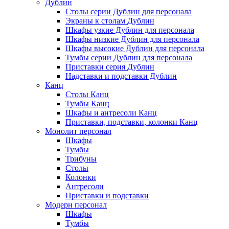
Дублин
Столы серии Дублин для персонала
Экраны к столам Дублин
Шкафы узкие Дублин для персонала
Шкафы низкие Дублин для персонала
Шкафы высокие Дублин для персонала
Тумбы серии Дублин для персонала
Приставки серия Дублин
Надставки и подставки Дублин
Канц
Столы Канц
Тумбы Канц
Шкафы и антресоли Канц
Приставки, подставки, колонки Канц
Монолит персонал
Шкафы
Тумбы
Трибуны
Столы
Колонки
Антресоли
Приставки и подставки
Модерн персонал
Шкафы
Тумбы