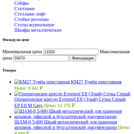
Сейфы
Стеллажи
Стеллажи лофт
Стойки ресепшн
Столы журнальные
Шкафы металлические
Фильтр по цене
Минимальная цена
Максимальная
цена
Фильтрация
Товары
КМ27 Тумба приставная
Цена:
9 442
₽
Операторское кресло Everprof Elf (Эльф) Сетка Серый
EP Elf M Grey
Цена:
12 276
₽
ШАМ-0,5/400 Шкаф металлический для хранения
архивов, офисной и бухгалтерской документации
Цена:
9 989
₽