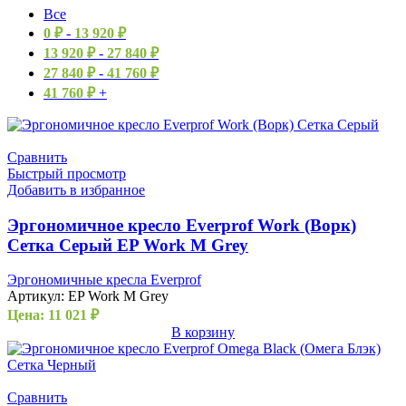
Все
0
₽
-
13 920
₽
13 920
₽
-
27 840
₽
27 840
₽
-
41 760
₽
41 760
₽
+
Сравнить
Быстрый просмотр
Добавить в избранное
Эргономичное кресло Everprof Work (Ворк)
Сетка Серый EP Work M Grey
Эргономичные кресла Everprof
Артикул:
EP Work M Grey
Цена:
11 021
₽
В корзину
Сравнить