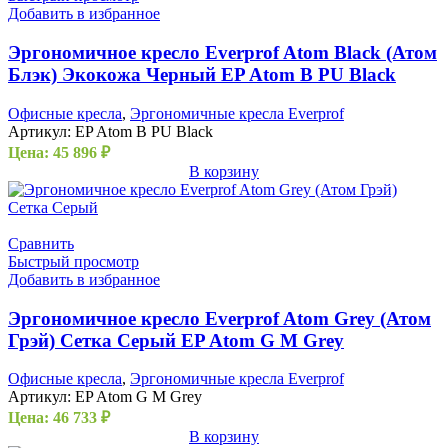
Добавить в избранное
Эргономичное кресло Everprof Atom Black (Атом
Блэк) Экокожа Черный EP Atom B PU Black
Офисные кресла
,
Эргономичные кресла Everprof
Артикул:
EP Atom B PU Black
Цена:
45 896
₽
В корзину
Сравнить
Быстрый просмотр
Добавить в избранное
Эргономичное кресло Everprof Atom Grey (Атом
Грэй) Сетка Серый EP Atom G M Grey
Офисные кресла
,
Эргономичные кресла Everprof
Артикул:
EP Atom G M Grey
Цена:
46 733
₽
В корзину