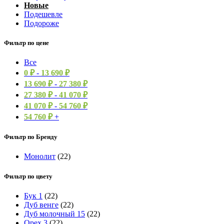
Новые
Подешевле
Подороже
Фильтр по цене
Все
0
₽
-
13 690
₽
13 690
₽
-
27 380
₽
27 380
₽
-
41 070
₽
41 070
₽
-
54 760
₽
54 760
₽
+
Фильтр по Бренду
Монолит
(22)
Фильтр по цвету
Бук 1
(22)
Дуб венге
(22)
Дуб молочный 15
(22)
Орех 3
(22)