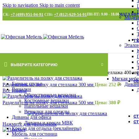
Skip to navigation
Skip to main content
+7 (499) 951-94-91
+7 (812) 629-54-91
ПН-ПТ: 9.00 - 18.00
МАГАЗИН
МСК:
СПб:
Модер
Т
Этало
ВЫБЕРИТЕ КАТЕГОРИЮ
Главная
/
Стеллажи
/
Разделитель на полку для стеллажа 400 мм
Мягкая мебе
С
Барные стулья
Диван
Разделитель на полку для стеллажа 300 мм
Цена:
252
₽
Вешалки
Все товары
Общественные вешалки
Костюмные вешалки
Разделитель на полку для стеллажа 500 мм
Цена:
380
₽
Напольные вешалки
Вешалки для одежды
С
Диваны для офиса
СТ
Диваны и кресла МВК
Нажмите для увеличения
Кресла для отдыха (реклайнеры)
Мебель для гостиниц