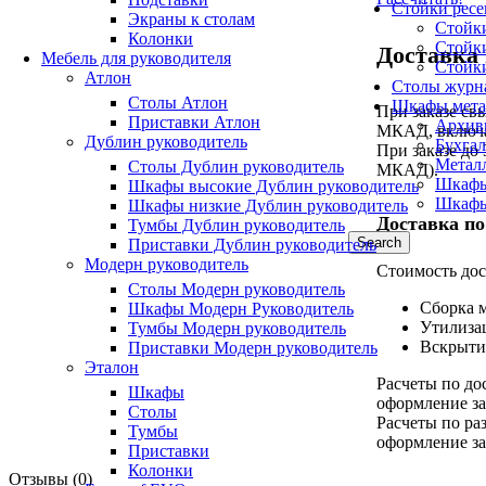
Стойки рес
Экраны к столам
Стойк
Колонки
Стойк
Доставка
Мебель для руководителя
Стойк
Атлон
Столы журн
Столы Атлон
Шкафы мета
При заказе св
Приставки Атлон
Архив
МКАД, включа
Дублин руководитель
Бухга
При заказе до
Метал
Столы Дублин руководитель
МКАД).
Шкафы
Шкафы высокие Дублин руководитель
Шкафы
Шкафы низкие Дублин руководитель
Доставка по
Тумбы Дублин руководитель
Search
Приставки Дублин руководитель
Модерн руководитель
Стоимость дос
Столы Модерн руководитель
Сборка 
Шкафы Модерн Руководитель
Утилиза
Тумбы Модерн руководитель
Вскрыти
Приставки Модерн руководитель
Эталон
Расчеты по до
Шкафы
оформление за
Столы
Расчеты по ра
Тумбы
оформление за
Приставки
Колонки
Отзывы (0)