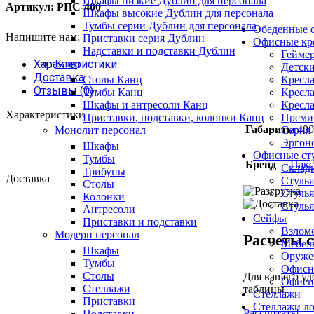
Шкафы низкие Дублин для персонала
Артикул:
РПС-400
Шкафы высокие Дублин для персонала
Тумбы серии Дублин для персонала
Обеденные с
Напишите нам:
Приставки серия Дублин
Офисные кр
Надставки и подставки Дублин
Геймер
Канц
Характеристики
Детски
Доставка
Кресла
Столы Канц
Отзывы (0)
Кресла
Тумбы Канц
Кресла
Шкафы и антресоли Канц
Характеристики
Премиу
Приставки, подставки, колонки Канц
Габариты
400
Серия
Монолит персонал
Эргоно
Шкафы
Офисные ст
Тумбы
Бренд
Пакс
Складн
Трибуны
Доставка
Стулья
Столы
Стулья
Колонки
Стулья
Антресоли
Сейфы
Приставки и подставки
Взлом
Модерн персонал
Расчеты с
Мебел
Шкафы
Оруже
Тумбы
Офисн
Столы
Для вашего уд
Офисн
Стеллажи
таблицы.
Стеллажи
Приставки
Стеллажи л
Рассчитать!
Подставки