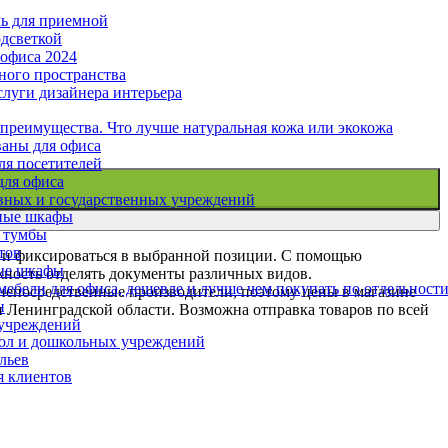
ль для приемной
одсветкой
офиса 2024
ного пространства
слуги дизайнера интерьера
 преимущества. Что лучше натуральная кожа или экокожа
аны для офиса
ля посетителей
для офиса
вных и государственных учреждений
ные шкафы
 тумбы
тов
ки и фиксироваться в выбранной позиции. С помощью
ые шкафы
жность отделять документы различных видов.
ебели для офиса, дешевле и лучше чем покупать по отдельност
непосредственные производители, поэтому цены в магазине
н
и Ленинградской области. Возможна отправка товаров по всей
 учреждений
ол и дошкольных учреждений
льев
я клиентов