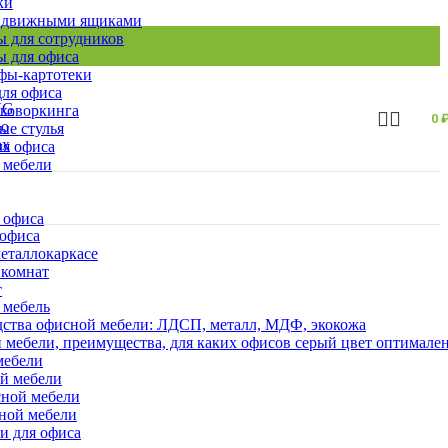
ки
ыдвижными ящиками
 для сотрудников
 для офиса
ы-картотеки
ля офиса
 коворкинга
0
ые стулья
ля офиса
 мебели
 офиса
 офиса
еталлокаркасе
 комнат
т
 мебель
ства офисной мебели: ЛДСП, металл, МДФ, экокожа
 мебели, преимущества, для каких офисов серый цвет оптимале
мебели
ой мебели
сной мебели
сной мебели
и для офиса