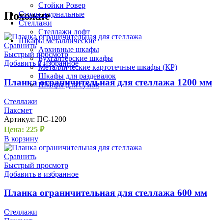
Стойки Ровер
Похожие
Столы журнальные
Стеллажи
Стеллажи лофт
Шкафы металлические
Сравнить
Архивные шкафы
Быстрый просмотр
Бухгалтерские шкафы
Добавить в избранное
Металлические картотечные шкафы (КР)
Шкафы для раздевалок
Планка ограничительная для стеллажа 1200 мм
Шкафы для сумок
Стеллажи
Паксмет
Артикул:
ПС-1200
Цена:
225
₽
В корзину
Сравнить
Быстрый просмотр
Добавить в избранное
Планка ограничительная для стеллажа 600 мм
Стеллажи