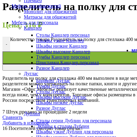
Премьер
Разделитель на полку для с
Мебель для общежитий
Монолит для общежитий
Матрасы для общежитий
Мебель для персонала
Цена:
316
₽
Канцлер
Столы Канцлер персонал
Количество товара Разделитель на полку для стеллажа 400 
Шкафы узкие Канцлер
-
Шкафы низкие Канцлер
МЯ
Шкафы высокие Канцлер
Тумбы Канцлер персонал
Приставки Канцлер персонал
Разное Канцлер
Дуглас
Разделитель на полку для стеллажа 400 мм выполнен в виде м
Брифинг Дуглас
разделителя можно удерживать на полке папки, книги и други
Тумбы Дуглас
Магазин «Офис Мебель» реализует качественные металлически
Столы Дуглас
всегда ниже, чем у конкурентов. Торговые офисы размещены в
Шкафы высокие Дуглас
России посредством транспортных компаний.
Шкафы низкие Дуглас
Разное Дуглас
7
Штук продано за прошедшие 2 недели
Дублин
Сравнить
Столы серии Дублин для персонала
Добавить в избранное
Экраны к столам Дублин
16
Посетителей смотрят товар сейчас!
Шкафы узкие Дублин для персонала