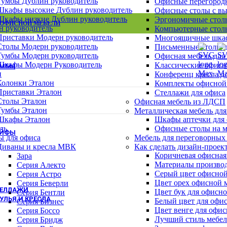
Тумбы Дублин руководитель
Офисные перегород
Шкафы Эталон
Шкафы высокие Дублин руководитель
Офисные столы с в
Шкафы для сумок
Шкафы низкие Дублин руководитель
Эргономичные столы
Архивные шкафы
 ОФИСНОЙ МЕБЕЛИ
н руководитель
Компьютерные столы
Бухгалтерские шкафы
Приставки Модерн руководитель
Многоящичные шкаф
Картотечные шкафы
Столы Модерн руководитель
Письменные столы д
Шкафы для раздевалок
Тумбы Модерн руководитель
Офисная мебель для
Смотреть все шкафы
ВСЕ ШКАФЫ
Шкафы Модерн Руководитель
Классические офисн
УМБЫ
н
Конференц кресла д
Тумбы Канц
Колонки Эталон
Комплекты офисной
Тумбы Эталон
Приставки Эталон
Стеллажи для офиса
Тумбы Модерн персонал
Столы Эталон
Офисная мебель из ЛДСП
Тумбы Модерн руководитель
Тумбы Эталон
Металлическая мебель для
Тумбы монолит персонал
Шкафы Эталон
Шкафы аптечки для
Смотреть все тумбы
ВСЕ ТУМБЫ
ль
Офисные столы на м
ЕЙФЫ
ы для офиса
Мебель для переговорных
Взломостойкие сейфы
Диваны и кресла МВК
Как сделать дизайн-проек
Офисно-мебельные сейфы
Коричневая офисная
Зара
Офисные сейфы
Материалы производ
Серия Алекто
Мебельные сейфы
Серый цвет офисной
Серия Астро
Оружейные сейфы
Цвет орех офисной 
Серия Беверли
ТЕЛЛАЖИ
Цвет бук для офисн
Серия Бентли
УЛЬЯ И КРЕСЛА
Белый цвет для офи
Серия Бизнес
Цвет венге для офи
Кресла для персонала
Серия Боссо
Лучший стиль мебел
Кресла руководителя
Серия Бридж