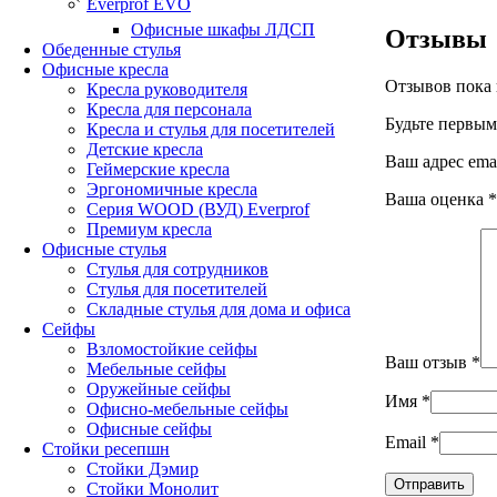
Everprof EVO
Офисные шкафы ЛДСП
Отзывы
Обеденные стулья
Офисные кресла
Отзывов пока 
Кресла руководителя
Кресла для персонала
Будьте первым
Кресла и стулья для посетителей
Детские кресла
Ваш адрес emai
Геймерские кресла
Эргономичные кресла
Ваша оценка
*
Серия WOOD (ВУД) Everprof
Премиум кресла
Офисные стулья
Стулья для сотрудников
Стулья для посетителей
Складные стулья для дома и офиса
Сейфы
Взломостойкие сейфы
Ваш отзыв
*
Мебельные сейфы
Оружейные сейфы
Имя
*
Офисно-мебельные сейфы
Офисные сейфы
Email
*
Стойки ресепшн
Стойки Дэмир
Стойки Монолит