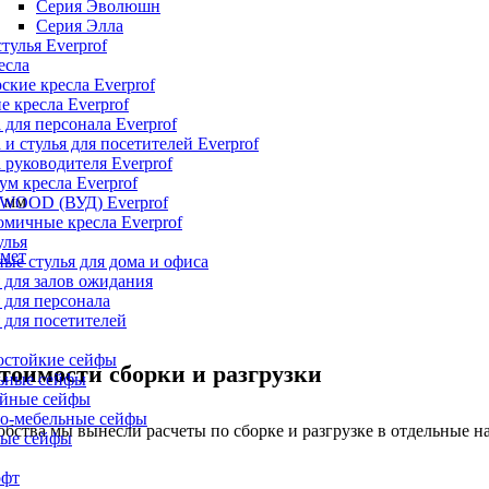
Серия Эволюшн
Серия Элла
тулья Everprof
есла
ские кресла Everprof
е кресла Everprof
 для персонала Everprof
 и стулья для посетителей Everprof
 руководителя Everprof
м кресла Everprof
 мм
 WOOD (ВУД) Everprof
мичные кресла Everprof
улья
мет
ые стулья для дома и офиса
 для залов ожидания
 для персонала
 для посетителей
остойкие сейфы
тоимости сборки и разгрузки
ьные сейфы
йные сейфы
о-мебельные сейфы
обства мы вынесли расчеты по сборке и разгрузке в отдельные н
ые сейфы
офт