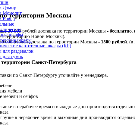
епшн
и Дэмир
и Монолит
 по территории Москвы
и Ровер
альные
ллические
ыше 30 000 рублей доставка по территории Москвы -
бесплатно
.
ные шкафы
я территорию Новой Москвы).
лтерские шкафы
 30 000 рублей доставка по территории Москвы -
1500 рублей
. (в
лические картотечные шкафы (КР)
 для раздевалок
 для сумок
 территории Санкт-Петербурга
тавки по Санкт-Петербургу уточняйте у менеджера.
мебели
ция мебели
е мебели и сейфов
ставке в нерабочее время и выходные дни производятся отдельно
каза.
згрузке в нерабочее время и выходные дни производятся отдельн
каза.