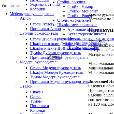
Стойки ресепшн
Экраны к столам
Описание
Стойки Дэмир
Колонки
Стойки Монолит
Мебель для руководителя
Кресло руково
Стойки Ровер
Атлон
доставкой по 
Столы журнальные
Столы Атлон
Шкафы металлические
Приставки Атлон
Преимущ
Архивные шкафы
Дублин руководитель
Бухгалтерские шкафы
Металлические картотечн
Столы Дублин руководитель
Мультиблок –
Шкафы для раздевалок
Шкафы высокие Дублин руководитель
нескольких п
Шкафы для сумок
Шкафы низкие Дублин руководитель
Материал обив
Тумбы Дублин руководитель
Материал наби
Search
Приставки Дублин руководитель
Модерн руководитель
Максимальная 
Столы Модерн руководитель
Минимальная в
Шкафы Модерн Руководитель
Максимальная 
Тумбы Модерн руководитель
Внимание!
Из-
Приставки Модерн руководитель
изделия и оби
Эталон
Производитель
Шкафы
изделий с цел
Столы
соответствии 
Тумбы
на ±20 мм. Др
Приставки
Колонки