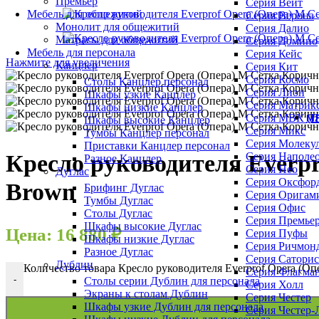
Премьер
Серия Вейт
Мебель для общежитий
Серия Верона
Монолит для общежитий
Серия Далио
Матрасы для общежитий
Серия Домино
Мебель для персонала
Серия Кейс
Нажмите для увеличения
Канцлер
Серия Кит
Серия Космо
Столы Канцлер персонал
Серия Лион
Шкафы узкие Канцлер
Серия Матрик
Шкафы низкие Канцлер
Серия МВК (П
МЯ
Шкафы высокие Канцлер
Серия Микс
Тумбы Канцлер персонал
Серия Молеку
Приставки Канцлер персонал
Серия Наполе
Кресло руководителя Everp
Разное Канцлер
Серия Нео
Дуглас
Серия Оксфор
Brown
Брифинг Дуглас
Серия Оригам
Тумбы Дуглас
Серия Офис
Столы Дуглас
Серия Премье
Шкафы высокие Дуглас
Цена:
16 880
₽
Серия Пуфы
Шкафы низкие Дуглас
Серия Ричмон
Разное Дуглас
Серия Саторис
Дублин
Количество товара Кресло руководителя Everprof Opera (
Серия Флагма
-
Столы серии Дублин для персонала
Серия Холл
Экраны к столам Дублин
Серия Честер
Шкафы узкие Дублин для персонала
Серия Честер