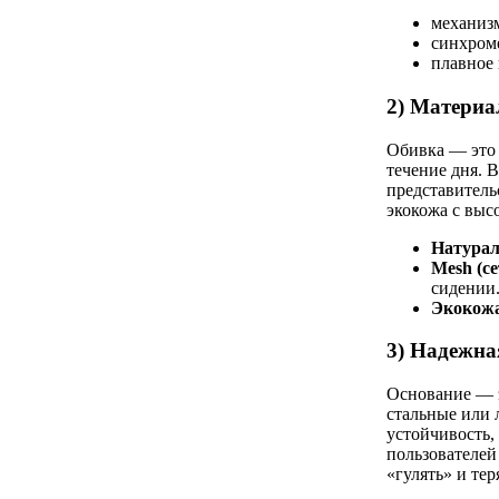
механизм
синхроме
плавное 
2) Материа
Обивка — это 
течение дня. В
представитель
экокожа с выс
Натурал
Mesh (с
сидении
Экокож
3) Надежна
Основание — э
стальные или 
устойчивость,
пользователей
«гулять» и тер