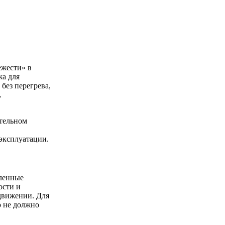
ежести» в
жа для
без перегрева,
.
тельном
эксплуатации.
иленные
ости и
 движении. Для
о не должно