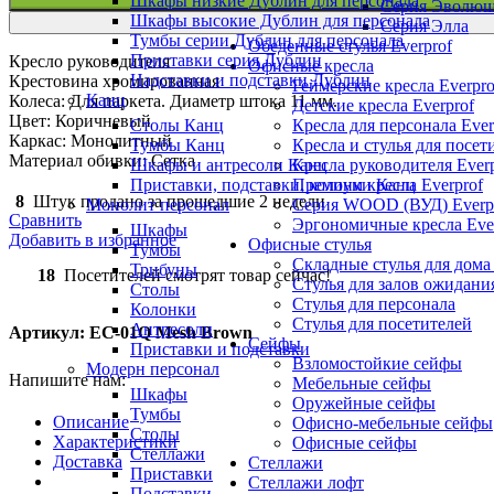
Шкафы низкие Дублин для персонала
Серия Эволю
Шкафы высокие Дублин для персонала
Серия Элла
Тумбы серии Дублин для персонала
Обеденные стулья Everprof
Приставки серия Дублин
Кресло руководителя
Офисные кресла
Надставки и подставки Дублин
Крестовина хромированная
Геймерские кресла Everpro
Канц
Колеса: Для паркета. Диаметр штока 11 мм.
Детские кресла Everprof
Цвет: Коричневый
Кресла для персонала Ever
Столы Канц
Каркас: Монолитный
Кресла и стулья для посет
Тумбы Канц
Материал обивки: Сетка
Кресла руководителя Ever
Шкафы и антресоли Канц
Премиум кресла Everprof
Приставки, подставки, колонки Канц
8
Штук продано за прошедшие 2 недели
Серия WOOD (ВУД) Everp
Монолит персонал
Сравнить
Эргономичные кресла Eve
Шкафы
Добавить в избранное
Офисные стулья
Тумбы
Складные стулья для дома
Трибуны
18
Посетителей смотрят товар сейчас!
Стулья для залов ожидани
Столы
Стулья для персонала
Колонки
Стулья для посетителей
Антресоли
Артикул:
EC-01Q Mesh Brown
Сейфы
Приставки и подставки
Взломостойкие сейфы
Модерн персонал
Напишите нам:
Мебельные сейфы
Шкафы
Оружейные сейфы
Тумбы
Описание
Офисно-мебельные сейфы
Столы
Характеристики
Офисные сейфы
Стеллажи
Доставка
Стеллажи
Приставки
Стеллажи лофт
Подставки