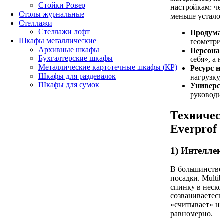
Стойки Ровер
настройкам: че
Столы журнальные
меньше усталос
Стеллажи
Стеллажи лофт
Продума
Шкафы металлические
геометри
Архивные шкафы
Персона
Бухгалтерские шкафы
себя», а
Металлические картотечные шкафы (КР)
Ресурс 
Шкафы для раздевалок
нагрузку
Шкафы для сумок
Универс
руководи
Техничес
Everprof
1) Интелл
В большинств
посадки. Mult
спинку в неск
созваниваетес
«считывает» н
равномерно.