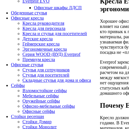
Кресла E
Everprof EVO
Офисные шкафы ЛДСП
эргоном
Обеденные стулья
Офисные кресла
Хорошее офисн
Кресла руководителя
влияет на сам
Кресла для персонала
кто привык к 
Кресла и стулья для посетителей
материалы, ра
Детские кресла
узнаваемая фи
Геймерские кресла
чувствуется б
Эргономичные кресла
посадка не «п
Серия WOOD (ВУД) Everprof
Премиум кресла
Everprof заре
Офисные стулья
современный д
Стулья для сотрудников
расчетом на д
Стулья для посетителей
между мягкост
Складные стулья для дома и офиса
нет ощущения 
Сейфы
статусных каб
Взломостойкие сейфы
домашнего офи
Мебельные сейфы
Оружейные сейфы
Почему E
Офисно-мебельные сейфы
Офисные сейфы
Стойки ресепшн
Кресло должно
Стойки Дэмир
годами. В Eve
Стойки Монолит
материалов, к