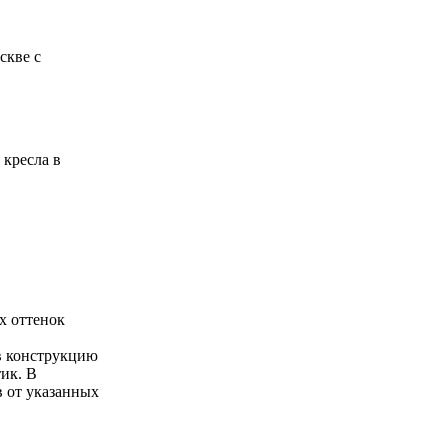
скве с
кресла в
х оттенок
в конструкцию
ик. В
в от указанных