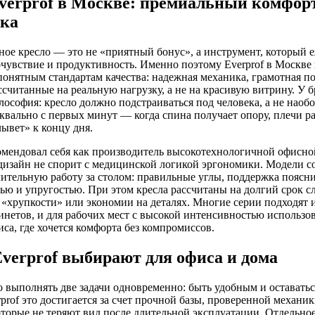
verprof в Москве: премиальный комфор
ика
ое кресло — это не «приятный бонус», а инструмент, который 
очувствие и продуктивность. Именно поэтому Everprof в Москве
понятным стандартам качества: надежная механика, грамотная по
ссчитанные на реальную нагрузку, а не на красивую витрину. У 
лософия: кресло должно подстраиваться под человека, а не наобо
уквально с первых минут — когда спина получает опору, плечи ра
лывет» к концу дня.
комендовал себя как производитель высокотехнологичной офисной
изайн не спорит с медицинской логикой эргономики. Модели со
лительную работу за столом: правильные углы, поддержка поясн
ью и упругостью. При этом кресла рассчитаны на долгий срок 
«хрупкости» или экономии на деталях. Многие серии подходят и
инетов, и для рабочих мест с высокой интенсивностью использов
са, где хочется комфорта без компромиссов.
verprof выбирают для офиса и дома
 выполнять две задачи одновременно: быть удобным и оставать
rprof это достигается за счет прочной базы, проверенной механик
оторые не теряют вид после длительной эксплуатации. Отдельн