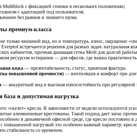
 Multiblock с фиксацией спинки в нескольких положениях;
ханизм с адаптацией под пользователя;
качание без рывков и лишнего шума.
лы премиум-класса
не только внешний вид, но и температура, износ, ощущение «св
 Everprof встречаются решения для разных задач: натуральная ко
ских кабинетов, прочная дышащая сетка Mesh для долгой работы 
оким ресурсом истирания — для офисов, где важна практичность
ьная кожа
— презентабельность, статус, приятная фактура.
етка повышенной прочности)
— вентиляция и комфорт при дли
.
а
— аккуратный вид и высокая износостойкость при регулярной 
я база и допустимая нагрузка
то «скелет» кресла. В зависимости от модели используются ус
литые алюминиевые крестовины. Такой подход дает запас прочн
 особенно в динамичной офисной среде, где кресло постоянно в
 с повышенной нагрузкой это особенно важный параметр: кресл
ять стабильность со временем.