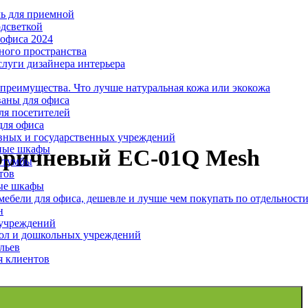
ль для приемной
одсветкой
офиса 2024
ного пространства
слуги дизайнера интерьера
 преимущества. Что лучше натуральная кожа или экокожа
аны для офиса
ля посетителей
для офиса
вных и государственных учреждений
ные шкафы
Коричневый EC-01Q Mesh
 тумбы
тов
ые шкафы
ебели для офиса, дешевле и лучше чем покупать по отдельност
н
 учреждений
ол и дошкольных учреждений
льев
я клиентов