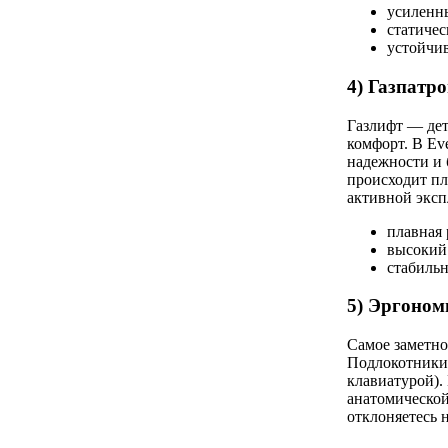
усиленн
статичес
устойчив
4) Газпатро
Газлифт — дет
комфорт. В Ev
надежности и 
происходит пл
активной эксп
плавная 
высокий 
стабильн
5) Эргоном
Самое заметно
Подлокотники 
клавиатурой).
анатомической
отклоняетесь н