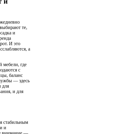
т и
ежедневно
 выбирают те,
садка и
бренда
рот. И это
сслабляются, а
 мебели, где
здаются с
ицы, баланс
службы — здесь
 для
ания, и для
ся стабильным
и и
ое внимание —