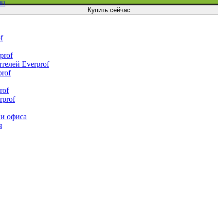
шн
Купить сейчас
f
prof
ителей Everprof
prof
rof
rprof
 и офиса
я