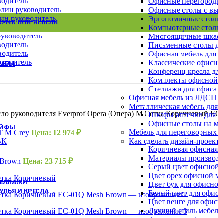
водитель
Офисные перегород
Шкафы Эталон
лин руководитель
Офисные столы с в
Шкафы для сумок
ин руководитель
Эргономичные столы
Архивные шкафы
 ОФИСНОЙ МЕБЕЛИ
Компьютерные столы
Бухгалтерские шкафы
уководитель
Многоящичные шкаф
Картотечные шкафы
водитель
Письменные столы д
Шкафы для раздевалок
водитель
Офисная мебель для
Смотреть все шкафы
ВСЕ ШКАФЫ
водитель
Классические офисн
УМБЫ
Конференц кресла д
Тумбы Канц
Комплекты офисной
Тумбы Эталон
Стеллажи для офиса
Тумбы Модерн персонал
Офисная мебель из ЛДСП
Тумбы Модерн руководитель
Металлическая мебель для
Тумбы монолит персонал
ло руководителя Everprof Opera (Опера) M Сетка Коричневый 
Шкафы аптечки для
Смотреть все тумбы
ВСЕ ТУМБЫ
Офисные столы на м
ЕЙФЫ
Мебель для переговорных
 T M Grey
Цена:
12 974
₽
Взломостойкие сейфы
ВК
Как сделать дизайн-проек
Офисно-мебельные сейфы
Коричневая офисная
Офисные сейфы
Материалы производ
c Brown
Цена:
23 715
₽
Мебельные сейфы
Серый цвет офисной
Оружейные сейфы
Цвет орех офисной 
ТЕЛЛАЖИ
Цвет бук для офисн
УЛЬЯ И КРЕСЛА
Белый цвет для офи
Цвет венге для офи
Кресла для персонала
Лучший стиль мебел
Кресла руководителя