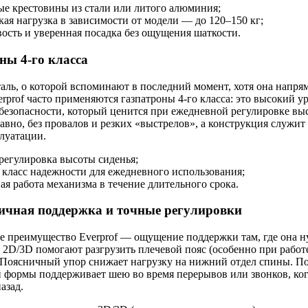
ые крестовины из стали или литого алюминия;
кая нагрузка в зависимости от модели — до 120–150 кг;
ость и уверенная посадка без ощущения шаткости.
ны 4-го класса
аль, о которой вспоминают в последний момент, хотя она напря
erprof часто применяются газпатроны 4-го класса: это высокий у
безопасности, который ценится при ежедневной регулировке вы
авно, без провалов и резких «выстрелов», а конструкция служит
луатации.
регулировка высоты сиденья;
класс надежности для ежедневного использования;
ая работа механизма в течение длительного срока.
ичная поддержка и точные регулировки
е преимущество Everprof — ощущение поддержки там, где она н
2D/3D помогают разгрузить плечевой пояс (особенно при рабо
 Поясничный упор снижает нагрузку на нижний отдел спины. П
 формы поддерживает шею во время перерывов или звонков, ког
азад.