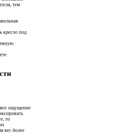
теля, тем
авильная
ь кресло под
невную
ете
сти
няют ощущение
фиксировать
е, то
он
я вес более