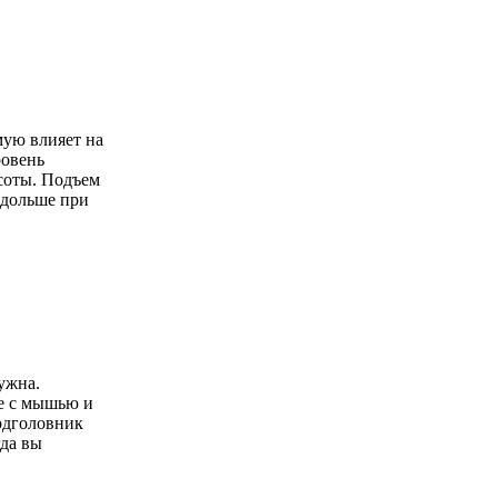
мую влияет на
ровень
соты. Подъем
 дольше при
ужна.
те с мышью и
одголовник
да вы