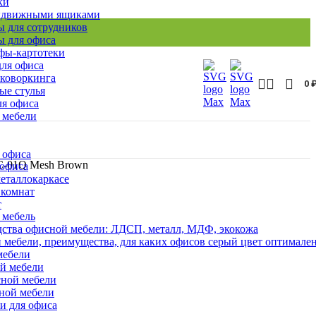
ки
ыдвижными ящиками
 для сотрудников
 для офиса
ы-картотеки
ля офиса
 коворкинга
0
ые стулья
ля офиса
 мебели
 офиса
EC-01Q Mesh Brown
 офиса
еталлокаркасе
 комнат
т
 мебель
ства офисной мебели: ЛДСП, металл, МДФ, экокожа
 мебели, преимущества, для каких офисов серый цвет оптимале
мебели
ой мебели
сной мебели
сной мебели
и для офиса