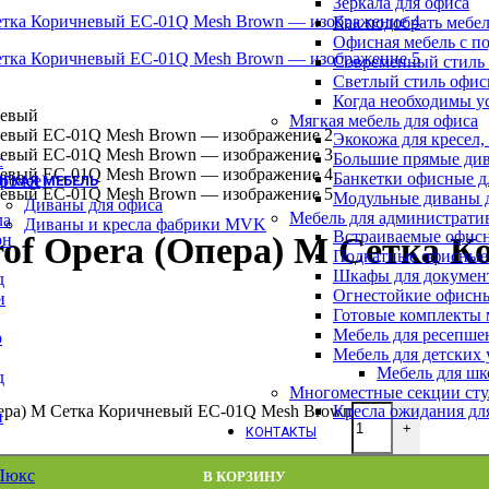
Зеркала для офиса
Барные стулья
Как подобрать мебе
Геймерские кресла
Офисная мебель с п
Детские кресла
Современный стиль 
Кресла для отдыха
Светлый стиль офис
Кресла и стулья для посетителей
Когда необходимы у
Обеденные стулья
Мягкая мебель для офиса
Премиум кресла
Экокожа для кресел,
Серия WOOD (ВУД)
Большие прямые див
Офисные стулья
с
Банкетки офисные д
рочее)
ГКАЯ МЕБЕЛЬ
Модульные диваны 
Диваны для офиса
Мебель для администрати
ла
Диваны и кресла фабрики MVK
Встраиваемые офис
он
rof Opera (Опера) M Сетка 
Подкатные офисные
Шкафы для докумен
д
Огнестойкие офисн
и
Готовые комплекты м
Мебель для ресепше
р
Мебель для детских
Мебель для шк
д
Многоместные секции сту
Кресла ожидания дл
Опера) M Сетка Коричневый EC-01Q Mesh Brown
н
+
КОНТАКТЫ
-Люкс
В КОРЗИНУ