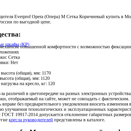
дителя Everprof Opera (Опера) M Сетка Коричневый купить в Мо
России по выгодной цене.
ества:
ые шкафы (КР)
 механизм повышенной комфортности с возможностью фиксации 
оложениях
ки: Сетка
вки: Нет
высота (общая), мм: 1170
ысота (общая), мм: 1120
нагрузка на кресло, кг: 120
за различий в цветопередаче на разных электронных устройства
вки, отображаемый на сайте, может не совпадать с фактическим.
 вправе без предварительного уведомления вносить изменения 
ью улучшения технологических и эксплуатационных характерист
с ГОСТ 19917-2014 допускается отклонение габаритных размеро
угие
кресла руководителей
представлены в каталоге.