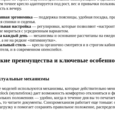
м точнее кресло адаптируется под рост, вес и привычки пользова
ть к вечеру.
нная эргономика
— поддержка поясницы, удобная посадка, пр
я спинки и сиденья.
льная настройка
— регулировки, которые позволяют «настроит
 не мириться с усредненным вариантом.
на каждый день
— механизмы и основание рассчитаны на ежед
, а не на редкие «пятиминутки».
альный стиль
— кресла органично смотрятся и в строгом кабин
теля, и в современном опенспейсе.
кие преимущества и ключевые особенно
ектуальные механизмы
е моделей используются механизмы, которые действительно ме
iblock (мультиблок) дает возможность комфортно отклоняться и 
ольких положениях — удобно, когда в течение дня вы то печатает
ь, то читаете документы. Синхромеханизм работает еще тоньше: 
агрузку и помогает сохранять правильное положение, распределя