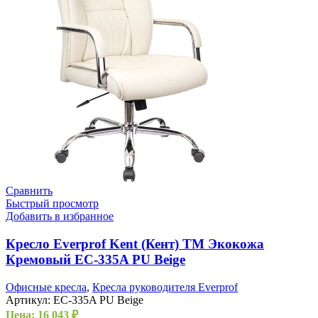
Сравнить
Быстрый просмотр
Добавить в избранное
Кресло Everprof Kent (Кент) TM Экокожа
Кремовый EC-335A PU Beige
Офисные кресла
,
Кресла руководителя Everprof
Артикул:
EC-335A PU Beige
Цена:
16 043
₽