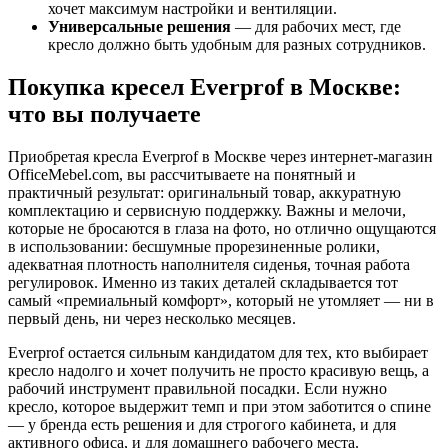
хочет максимум настройки и вентиляции.
Универсальные решения
— для рабочих мест, где
кресло должно быть удобным для разных сотрудников.
Покупка кресел Everprof в Москве:
что вы получаете
Приобретая кресла Everprof в Москве через интернет-магазин
OfficeMebel.com, вы рассчитываете на понятный и
практичный результат: оригинальный товар, аккуратную
комплектацию и сервисную поддержку. Важны и мелочи,
которые не бросаются в глаза на фото, но отлично ощущаются
в использовании: бесшумные прорезиненные ролики,
адекватная плотность наполнителя сиденья, точная работа
регулировок. Именно из таких деталей складывается тот
самый «премиальный комфорт», который не утомляет — ни в
первый день, ни через несколько месяцев.
Everprof остается сильным кандидатом для тех, кто выбирает
кресло надолго и хочет получить не просто красивую вещь, а
рабочий инструмент правильной посадки. Если нужно
кресло, которое выдержит темп и при этом заботится о спине
— у бренда есть решения и для строгого кабинета, и для
активного офиса, и для домашнего рабочего места.