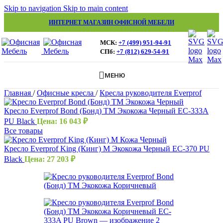
Skip to navigation
Skip to main content
ИНТЕРНЕТ МАГАЗИН ОФИСНОЙ МЕБЕЛИ
МСК:
+7 (499) 951-94-91
СПб:
+7 (812) 629-54-91
МЕНЮ
Главная
/
Офисные кресла
/
Кресла руководителя Everprof
Кресло Everprof Bond (Бонд) TM Экокожа Черный EC-333A
PU Black
Цена:
16 043
₽
Все товары
Кресло Everprof King (Кинг) M Экокожа Черный EC-370 PU
Black
Цена:
27 203
₽