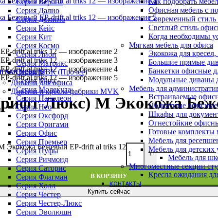
Как подобрать мебе
Геймерские кресла
Серия Верона
Офисная мебель с п
Детские кресла
Серия Далио
Современный стиль 
Кресла для отдыха
Серия Домино
Светлый стиль офис
Кресла и стулья для посетителей
Серия Кейс
Когда необходимы у
Обеденные стулья
Серия Кит
Мягкая мебель для офиса
Премиум кресла
Серия Космо
Экокожа для кресел,
Серия WOOD (ВУД)
Серия Лион
Большие прямые див
Офисные стулья
Серия Матрикс
Банкетки офисные д
Серия МВК (Прочее)
ГКАЯ МЕБЕЛЬ
Модульные диваны 
Серия Микс
Диваны для офиса
Мебель для администрати
Серия Молекула
Диваны и кресла фабрики MVK
Встраиваемые офис
Серия Наполеон
Дрифт Люкс) M Экокожа Бежев
Подкатные офисные
Серия Нео
Шкафы для докумен
Серия Оксфорд
Огнестойкие офисн
Серия Оригами
Готовые комплекты м
Серия Офис
Мебель для ресепше
Серия Премьер
 Экокожа Бежевый EP-drift al triks 12
Мебель для детских
Серия Пуфы
+
Мебель для шк
Серия Ричмонд
Многоместные секции сту
Серия Саторис
Кресла ожидания дл
В КОРЗИНУ
Серия Флагман
КОНТАКТЫ
Серия Холл
Купить сейчас
Серия Честер
Серия Честер-Люкс
Серия Эволюшн