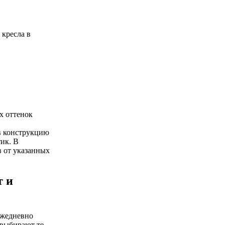
кресла в
х оттенок
в конструкцию
ик. В
в от указанных
т и
ежедневно
 выбирают те,