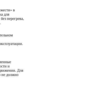
ежести» в
жа для
без перегрева,
.
тельном
эксплуатации.
иленные
ости и
 движении. Для
о не должно