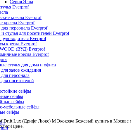
Серия Элла
тулья Everprof
есла
ские кресла Everprof
е кресла Everprof
 для персонала Everprof
 и стулья для посетителей Everprof
 руководителя Everprof
м кресла Everprof
 WOOD (ВУД) Everprof
мичные кресла Everprof
улья
ые стулья для дома и офиса
 для залов ожидания
 для персонала
 для посетителей
остойкие сейфы
ьные сейфы
йные сейфы
о-мебельные сейфы
ые сейфы
of Drift Lux (Дрифт Люкс) M Экокожа Бежевый купить в Москве 
офт
одной цене.
епшн