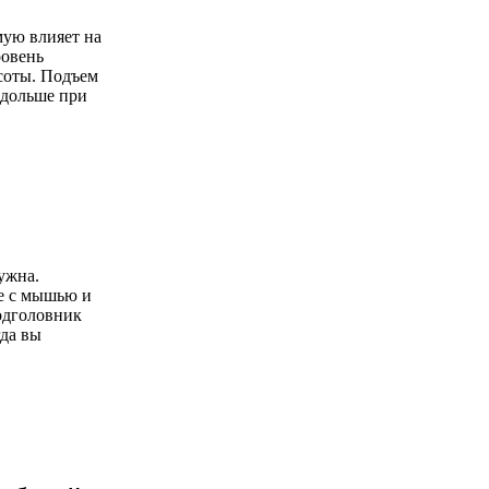
мую влияет на
ровень
соты. Подъем
 дольше при
ужна.
те с мышью и
одголовник
да вы