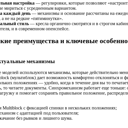
льная настройка
— регулировки, которые позволяют «настроит
 не мириться с усредненным вариантом.
на каждый день
— механизмы и основание рассчитаны на ежед
, а не на редкие «пятиминутки».
альный стиль
— кресла органично смотрятся и в строгом кабин
теля, и в современном опенспейсе.
кие преимущества и ключевые особенно
ектуальные механизмы
е моделей используются механизмы, которые действительно ме
iblock (мультиблок) дает возможность комфортно отклоняться и 
ольких положениях — удобно, когда в течение дня вы то печатает
ь, то читаете документы. Синхромеханизм работает еще тоньше: 
агрузку и помогает сохранять правильное положение, распределя
 Multiblock с фиксацией спинки в нескольких положениях;
ханизм с адаптацией под пользователя;
качание без рывков и лишнего шума.