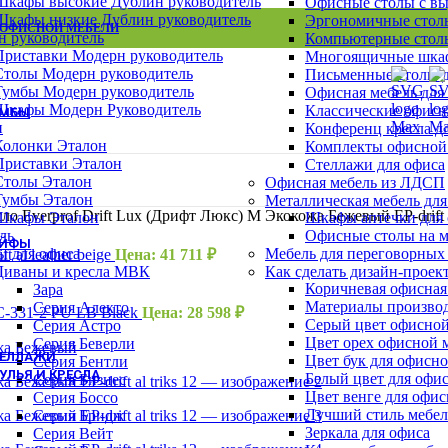
Шкафы высокие Дублин руководитель
Офисные столы с в
Шкафы для сумок
Шкафы низкие Дублин руководитель
Эргономичные столы
Архивные шкафы
 ОФИСНОЙ МЕБЕЛИ
ВСЕ СТОЛЫ
ВСЕ ТУМБЫ
ВСЕ ШКАФЫ
н руководитель
Компьютерные столы
Бухгалтерские шкафы
Приставки Модерн руководитель
Многоящичные шкаф
Картотечные шкафы
Столы Модерн руководитель
Письменные столы д
Шкафы для раздевалок
Тумбы Модерн руководитель
Офисная мебель для
Смотреть все шкафы
Шкафы Модерн Руководитель
Классические офисн
УМБЫ
н
Конференц кресла д
Тумбы Канц
Колонки Эталон
Комплекты офисной
Тумбы Эталон
Приставки Эталон
Стеллажи для офиса
Тумбы Модерн персонал
Столы Эталон
Офисная мебель из ЛДСП
Тумбы Модерн руководитель
Тумбы Эталон
Металлическая мебель для
Тумбы монолит персонал
ло Everprof Drift Lux (Дрифт Люкс) M Экокожа Бежевый EP-drift al
Шкафы Эталон
Шкафы аптечки для
Смотреть все тумбы
ль
Офисные столы на м
ЕЙФЫ
ы для офиса
Мебель для переговорных
 al leather beige
Цена:
41 711
₽
Взломостойкие сейфы
Диваны и кресла МВК
Как сделать дизайн-проек
Офисно-мебельные сейфы
Коричневая офисная
Зара
Офисные сейфы
Материалы производ
Серия Алекто
C-331-2 PU LB Black
Цена:
28 598
₽
Мебельные сейфы
Серый цвет офисной
Серия Астро
Оружейные сейфы
Цвет орех офисной 
Серия Беверли
ТЕЛЛАЖИ
Цвет бук для офисн
Серия Бентли
УЛЬЯ И КРЕСЛА
Белый цвет для офи
Серия Бизнес
Цвет венге для офи
Кресла для персонала
Серия Боссо
Лучший стиль мебел
Кресла руководителя
Серия Бридж
Зеркала для офиса
Барные стулья
Серия Вейт