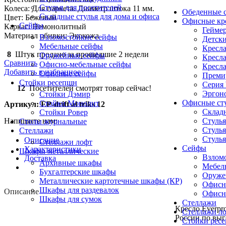
Стулья для посетителей
Колеса: Для паркета. Диаметр штока 11 мм.
Обеденные с
Складные стулья для дома и офиса
Цвет: Бежевый
Офисные кр
Сейфы
Каркас: Немонолитный
Геймер
Материал обивки: Экокожа
Взломостойкие сейфы
Детски
Мебельные сейфы
Кресла
8
Штук продано за прошедшие 2 недели
Оружейные сейфы
Кресла
Сравнить
Офисно-мебельные сейфы
Кресла
Добавить в избранное
Офисные сейфы
Премиу
Стойки ресепшн
Серия
12
Посетителей смотрят товар сейчас!
Эргоно
Стойки Дэмир
Офисные ст
Стойки Монолит
Артикул:
EP-drift al triks 12
Складн
Стойки Ровер
Стулья
Напишите нам:
Столы журнальные
Стулья
Стеллажи
Стулья
Описание
Стеллажи лофт
Сейфы
Характеристики
Шкафы металлические
Взлом
Доставка
Архивные шкафы
Мебел
Бухгалтерские шкафы
Оруже
Металлические картотечные шкафы (КР)
Офисн
Шкафы для раздевалок
Описание
Офисн
Шкафы для сумок
Стеллажи
Кресло Everpr
Стеллажи л
России по выг
Стойки рес