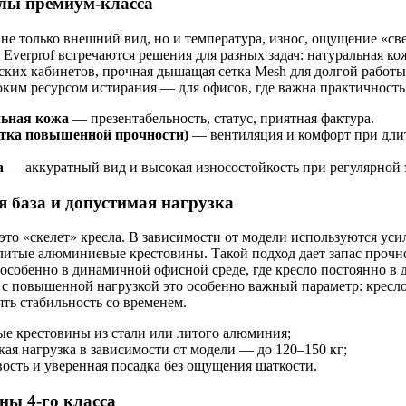
лы премиум-класса
не только внешний вид, но и температура, износ, ощущение «св
 Everprof встречаются решения для разных задач: натуральная ко
ских кабинетов, прочная дышащая сетка Mesh для долгой работы 
оким ресурсом истирания — для офисов, где важна практичность
ьная кожа
— презентабельность, статус, приятная фактура.
етка повышенной прочности)
— вентиляция и комфорт при дли
.
а
— аккуратный вид и высокая износостойкость при регулярной 
я база и допустимая нагрузка
то «скелет» кресла. В зависимости от модели используются ус
литые алюминиевые крестовины. Такой подход дает запас прочн
 особенно в динамичной офисной среде, где кресло постоянно в
 с повышенной нагрузкой это особенно важный параметр: кресл
ять стабильность со временем.
ые крестовины из стали или литого алюминия;
кая нагрузка в зависимости от модели — до 120–150 кг;
ость и уверенная посадка без ощущения шаткости.
ны 4-го класса