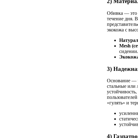
2) Материа
Обивка — это 
течение дня. В
представитель
экокожа с выс
Натурал
Mesh (с
сидении
Экокож
3) Надежна
Основание — э
стальные или 
устойчивость,
пользователей
«гулять» и тер
усиленн
статичес
устойчив
4) Газпатро