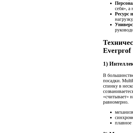
Персона
себя», а
Ресурс 
нагрузку
Универс
руководи
Техничес
Everprof
1) Интелл
В большинств
посадки. Mult
спинку в неск
созваниваетес
«считывает» н
равномерно.
механизм
синхроме
плавное 