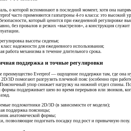
аль, о которой вспоминают в последний момент, хотя она напря
erprof часто применяются газпатроны 4-го класса: это высокий у
безопасности, который ценится при ежедневной регулировке вы
авно, без провалов и резких «выстрелов», а конструкция служит
луатации.
регулировка высоты сиденья;
класс надежности для ежедневного использования;
ая работа механизма в течение длительного срока.
ичная поддержка и точные регулировки
е преимущество Everprof — ощущение поддержки там, где она н
2D/3D помогают разгрузить плечевой пояс (особенно при рабо
 Поясничный упор снижает нагрузку на нижний отдел спины. П
 формы поддерживает шею во время перерывов или звонков, ког
азад.
емые подлокотники 2D/3D (в зависимости от модели);
ная поддержка поясницы;
вник анатомической формы;
и, позволяющие подогнать посадку под рост и привычную позу.