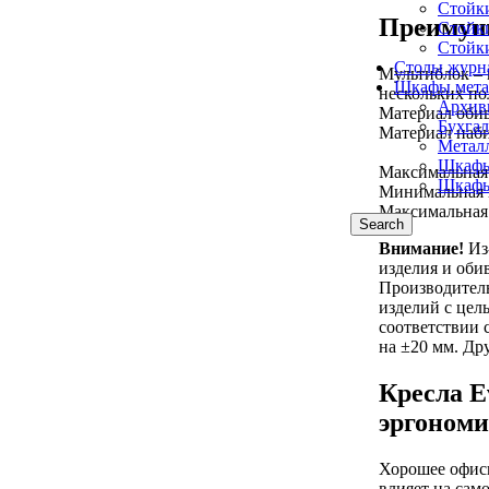
Стойк
Преимущ
Стойк
Стойк
Столы журн
Мультиблок –
Шкафы мета
нескольких п
Архив
Материал оби
Бухга
Материал наби
Метал
Шкафы
Максимальная 
Шкафы
Минимальная в
Максимальная 
Search
Внимание!
Из-
изделия и оби
Производитель
изделий с цел
соответствии 
на ±20 мм. Др
Кресла E
эргоном
Хорошее офисн
влияет на сам