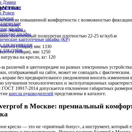
и Дэмир
ества:
и Монолит
и Ровер
альные
 механизм повышенной комфортности с возможностью фиксации 
ллические
оложениях
ные шкафы
вки: Экокожа
лтерские шкафы
вки: Вспененный полиуретан плотностью 22-25 кг/куб.м
лические картотечные шкафы (КР)
 для раздевалок
высота (общая), мм: 1330
 для сумок
ысота (общая), мм: 1250
нагрузка на кресло, кг: 120
за различий в цветопередаче на разных электронных устройства
вки, отображаемый на сайте, может не совпадать с фактическим.
 вправе без предварительного уведомления вносить изменения 
ью улучшения технологических и эксплуатационных характерист
с ГОСТ 19917-2014 допускается отклонение габаритных размеро
угие
кресла руководителей
представлены в каталоге.
verprof в Москве: премиальный комфор
ика
ое кресло — это не «приятный бонус», а инструмент, который 
очувствие и продуктивность. Именно поэтому Everprof в Москве