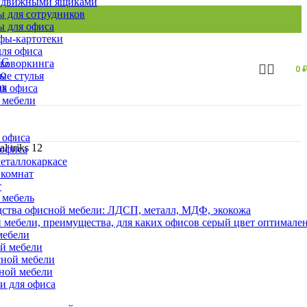
ыдвижными ящиками
 для сотрудников
 для офиса
ы-картотеки
ля офиса
 коворкинга
0
ые стулья
ля офиса
 мебели
 офиса
 triks 12
 офиса
еталлокаркасе
 комнат
т
 мебель
ства офисной мебели: ЛДСП, металл, МДФ, экокожа
 мебели, преимущества, для каких офисов серый цвет оптимале
мебели
ой мебели
сной мебели
сной мебели
и для офиса