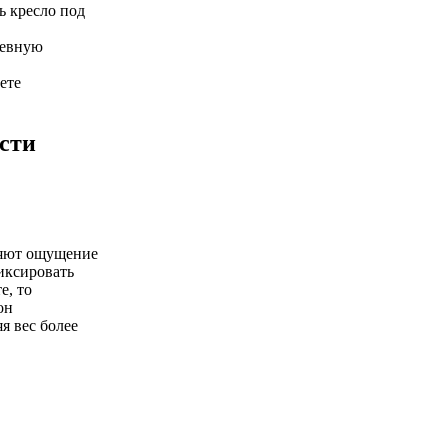
ь кресло под
невную
ете
сти
няют ощущение
фиксировать
е, то
он
я вес более