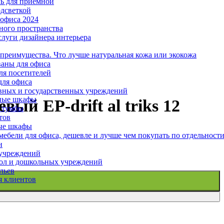
ль для приемной
одсветкой
офиса 2024
ного пространства
слуги дизайнера интерьера
 преимущества. Что лучше натуральная кожа или экокожа
аны для офиса
ля посетителей
для офиса
вных и государственных учреждений
ные шкафы
ый EP-drift al triks 12
 тумбы
тов
ые шкафы
ебели для офиса, дешевле и лучше чем покупать по отдельност
н
 учреждений
ол и дошкольных учреждений
льев
я клиентов