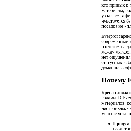
кто привык к 
материалы, ра
узнаваемая фи
чувствуется б
посадка не «п
Everprof заре
современный д
расчетом на д
между мягкост
нет ощущения 
статусных каб
домашнего офи
Почему E
Кресло должно
годами. В Eve
материалов, к
настройкам: че
меньше усталос
Продума
геометри