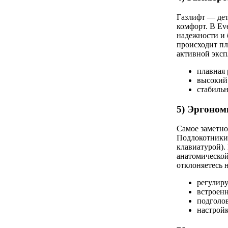
Газлифт — дет
комфорт. В Ev
надежности и 
происходит пл
активной эксп
плавная 
высокий 
стабильн
5) Эргоном
Самое заметно
Подлокотники 
клавиатурой).
анатомической
отклоняетесь н
регулиру
встроен
подголо
настройк