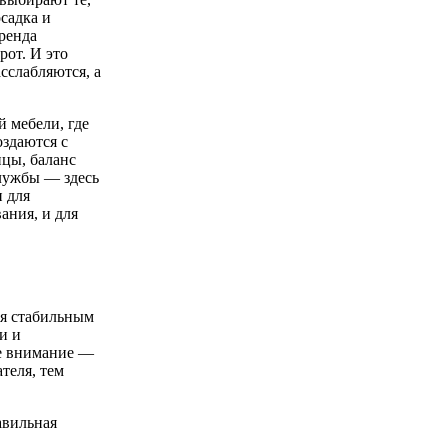
садка и
бренда
рот. И это
сслабляются, а
 мебели, где
здаются с
ицы, баланс
службы — здесь
 для
ания, и для
ся стабильным
и и
ое внимание —
теля, тем
авильная