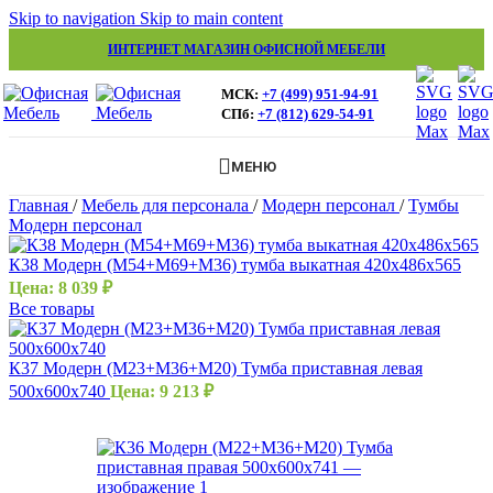
Skip to navigation
Skip to main content
ИНТЕРНЕТ МАГАЗИН ОФИСНОЙ МЕБЕЛИ
МСК:
+7 (499) 951-94-91
СПб:
+7 (812) 629-54-91
МЕНЮ
Главная
/
Мебель для персонала
/
Модерн персонал
/
Тумбы
Модерн персонал
К38 Модерн (М54+М69+М36) тумба выкатная 420х486х565
Цена:
8 039
₽
Все товары
К37 Модерн (М23+М36+М20) Тумба приставная левая
500х600х740
Цена:
9 213
₽