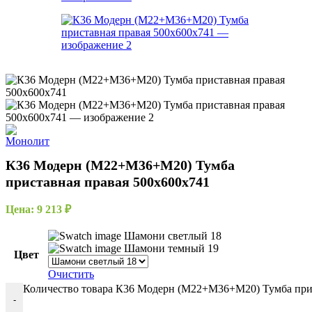
К36 Модерн (М22+М36+М20) Тумба
приставная правая 500х600х741
Цена:
9 213
₽
Шамони светлый 18
Шамони темный 19
Цвет
Очистить
Количество товара К36 Модерн (М22+М36+М20) Тумба прис
-