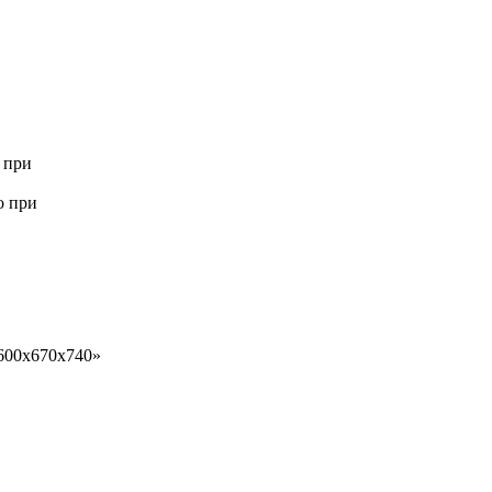
 при
о при
1600х670х740»