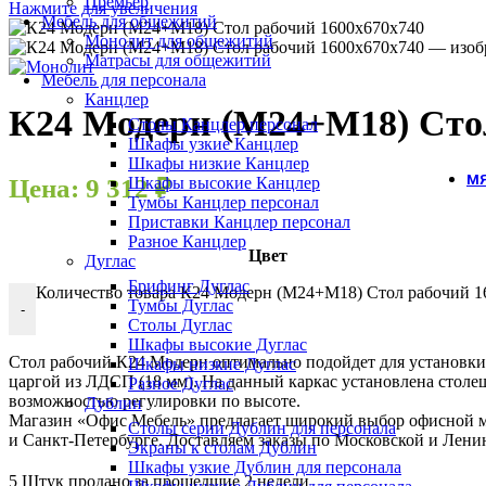
Премьер
Нажмите для увеличения
Мебель для общежитий
Монолит для общежитий
Матрасы для общежитий
Мебель для персонала
Канцлер
К24 Модерн (М24+М18) Стол
Столы Канцлер персонал
Шкафы узкие Канцлер
Шкафы низкие Канцлер
МЯ
Цена:
9 312
₽
Шкафы высокие Канцлер
Тумбы Канцлер персонал
Приставки Канцлер персонал
Разное Канцлер
Цвет
Дуглас
Брифинг Дуглас
Количество товара К24 Модерн (М24+М18) Стол рабочий 1
Тумбы Дуглас
-
Столы Дуглас
Шкафы высокие Дуглас
Стол рабочий К24 Модерн оптимально подойдет для установки
Шкафы низкие Дуглас
царгой из ЛДСП (18 мм). На данный каркас установлена стол
Разное Дуглас
возможностью регулировки по высоте.
Дублин
Магазин «Офис Мебель» предлагает широкий выбор офисной ме
Столы серии Дублин для персонала
и Санкт-Петербурге. Доставляем заказы по Московской и Лени
Экраны к столам Дублин
Шкафы узкие Дублин для персонала
5
Штук продано за прошедшие 2 недели