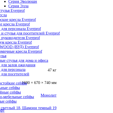
Серия Эволюшн
Серия Элла
тулья Everprof
есла
ские кресла Everprof
е кресла Everprof
 для персонала Everprof
 и стулья для посетителей Everprof
 руководителя Everprof
м кресла Everprof
 WOOD (ВУД) Everprof
мичные кресла Everprof
улья
ые стулья для дома и офиса
 для залов ожидания
 для персонала
47 кг
 для посетителей
1600 × 670 × 740 мм
остойкие сейфы
ьные сейфы
йные сейфы
Монолит
о-мебельные сейфы
ые сейфы
светлый 18
,
Шамони темный 19
офт