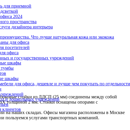
ль для приемной
одсветкой
офиса 2024
ного пространства
слуги дизайнера интерьера
 преимущества. Что лучше натуральная кожа или экокожа
аны для офиса
ля посетителей
для офиса
вных и государственных учреждений
ные шкафы
 тумбы
тов
ые шкафы
ебели для офиса, дешевле и лучше чем покупать по отдельност
н
 учреждений
е боковые стойки из ЛДСП (25 мм) соединены между собой
ол и дошкольных учреждений
ПВХ толщиной 2 мм. Стойки оснащены опорами с
льев
я клиентов
ии на наших складах. Офисы магазина расположены в Москве
сии пользуемся услугами транспортных компаний.