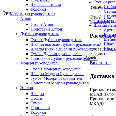
Стойки рес
Экраны к столам
Стойк
Объём
Колонки
Стойк
Доставка
Мебель для руководителя
Стойк
Атлон
Столы журн
Столы Атлон
Шкафы мета
Приставки Атлон
Архив
Дублин руководитель
Бухга
Расчеты с
Метал
Столы Дублин руководитель
Шкафы
Шкафы высокие Дублин руководитель
Шкафы
Шкафы низкие Дублин руководитель
Для вашего уд
Тумбы Дублин руководитель
таблицы.
Search
Приставки Дублин руководитель
Рассчитать!
Модерн руководитель
Столы Модерн руководитель
Шкафы Модерн Руководитель
Доставка
Тумбы Модерн руководитель
Приставки Модерн руководитель
Эталон
При заказе св
Шкафы
МКАД, включа
Столы
При заказе до
Тумбы
МКАД).
Приставки
Колонки