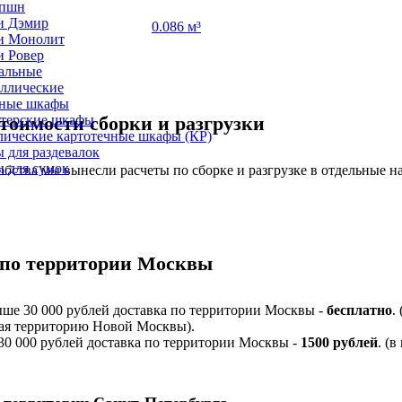
епшн
и Дэмир
0.086 м³
и Монолит
и Ровер
альные
ллические
ные шкафы
лтерские шкафы
тоимости сборки и разгрузки
лические картотечные шкафы (КР)
 для раздевалок
 для сумок
обства мы вынесли расчеты по сборке и разгрузке в отдельные н
 по территории Москвы
ыше 30 000 рублей доставка по территории Москвы -
бесплатно
.
я территорию Новой Москвы).
 30 000 рублей доставка по территории Москвы -
1500 рублей
. (в