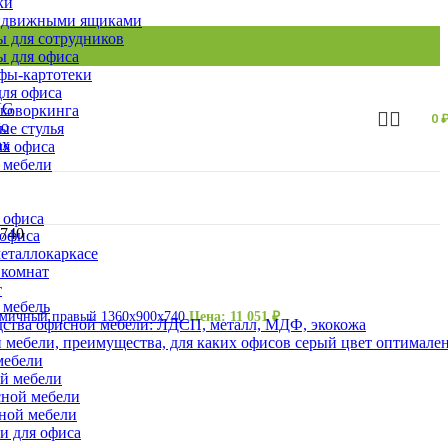
ки
ыдвижными ящиками
 для сотрудников
 для офиса
ы-картотеки
ля офиса
 коворкинга
0
ые стулья
ля офиса
 мебели
 офиса
х740
 офиса
еталлокаркасе
 комнат
т
 мебель
омичный правый 1360х900х740
Цена:
11 051
₽
ства офисной мебели: ЛДСП, металл, МДФ, экокожа
 мебели, преимущества, для каких офисов серый цвет оптимале
мебели
ой мебели
сной мебели
сной мебели
и для офиса