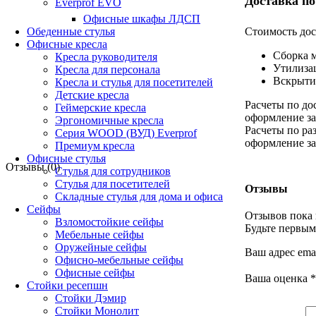
Доставка по
Everprof EVO
Офисные шкафы ЛДСП
Стоимость дос
Обеденные стулья
Офисные кресла
Сборка 
Кресла руководителя
Утилиза
Кресла для персонала
Вскрыти
Кресла и стулья для посетителей
Детские кресла
Расчеты по до
Геймерские кресла
оформление за
Эргономичные кресла
Расчеты по ра
Серия WOOD (ВУД) Everprof
оформление за
Премиум кресла
Офисные стулья
Отзывы (0)
Стулья для сотрудников
Стулья для посетителей
Отзывы
Складные стулья для дома и офиса
Сейфы
Отзывов пока 
Взломостойкие сейфы
Будьте первым
Мебельные сейфы
Оружейные сейфы
Ваш адрес emai
Офисно-мебельные сейфы
Офисные сейфы
Ваша оценка
*
Стойки ресепшн
Стойки Дэмир
Стойки Монолит