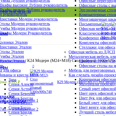
Тумбы Дублин руководитель
Офисные перегород
Шкафы Эталон
Шкафы высокие Дублин руководитель
Офисные столы с в
Шкафы для сумок
Шкафы низкие Дублин руководитель
Эргономичные столы
Архивные шкафы
 ОФИСНОЙ МЕБЕЛИ
н руководитель
Компьютерные столы
Бухгалтерские шкафы
Приставки Модерн руководитель
Многоящичные шкаф
Картотечные шкафы
Столы Модерн руководитель
Письменные столы д
Шкафы для раздевалок
Тумбы Модерн руководитель
Офисная мебель для
Смотреть все шкафы
ВСЕ ШКАФЫ
Шкафы Модерн Руководитель
Классические офисн
УМБЫ
н
Конференц кресла д
Тумбы Канц
Колонки Эталон
Комплекты офисной
Тумбы Эталон
Приставки Эталон
Стеллажи для офиса
Тумбы Модерн персонал
Столы Эталон
Офисная мебель из ЛДСП
Тумбы Модерн руководитель
Тумбы Эталон
Металлическая мебель для
Тумбы монолит персонал
ерн персонал
/
К24 Модерн (М24+М18) Стол рабочий 1600х670
Шкафы Эталон
Шкафы аптечки для
Смотреть все тумбы
ВСЕ ТУМБЫ
ль
Офисные столы на м
ЕЙФЫ
ы для офиса
Мебель для переговорных
Взломостойкие сейфы
Диваны и кресла МВК
Как сделать дизайн-проек
Офисно-мебельные сейфы
Коричневая офисная
Зара
Цена:
8 295
₽
К29 Модерн (М10+М12) Стол эргон
Офисные сейфы
Материалы производ
Серия Алекто
Мебельные сейфы
Серый цвет офисной
Серия Астро
Оружейные сейфы
Цвет орех офисной 
Серия Беверли
ТЕЛЛАЖИ
Цвет бук для офисн
Серия Бентли
УЛЬЯ И КРЕСЛА
Белый цвет для офи
Серия Бизнес
Цвет венге для офи
Кресла для персонала
Серия Боссо
Лучший стиль мебел
Кресла руководителя
Серия Бридж