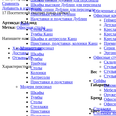
Шкафы низкие Дублин для персонала
Сравнить
Шкафы высокие Дублин для персонала
Добавить в избранное
Тумбы серии Дублин для персонала
Обеденные с
17
Посетителей смотрят товар сейчас!
Приставки серия Дублин
Офисные кр
Надставки и подставки Дублин
Геймер
Артикул:
К24-мод
Канц
Детски
Метка:
Офисные столы
Кресла
Столы Канц
Кресла
Тумбы Канц
Напишите нам:
Кресла
Шкафы и антресоли Канц
Премиу
Приставки, подставки, колонки Канц
Серия
Монолит персонал
Характеристики
Эргоно
Доставка
Шкафы
Офисные ст
Отзывы (0)
Тумбы
Складн
Трибуны
Характеристики
Стулья
Столы
Стулья
Вес
Колонки
Стулья
Антресоли
Сейфы
Приставки и подставки
Габариты
Взлом
Модерн персонал
Мебел
Шкафы
Оруже
Тумбы
Бренд
Офисн
Столы
Офисн
Стеллажи
Стеллажи
Цвет
Шамони 
Приставки
Стеллажи л
Подставки