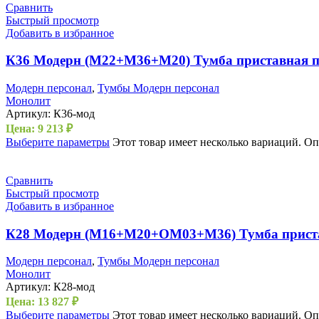
Сравнить
Быстрый просмотр
Добавить в избранное
К36 Модерн (М22+М36+М20) Тумба приставная п
Модерн персонал
,
Тумбы Модерн персонал
Монолит
Артикул:
К36-мод
Цена:
9 213
₽
Выберите параметры
Этот товар имеет несколько вариаций. О
Сравнить
Быстрый просмотр
Добавить в избранное
К28 Модерн (М16+М20+ОМ03+М36) Тумба приста
Модерн персонал
,
Тумбы Модерн персонал
Монолит
Артикул:
К28-мод
Цена:
13 827
₽
Выберите параметры
Этот товар имеет несколько вариаций. О