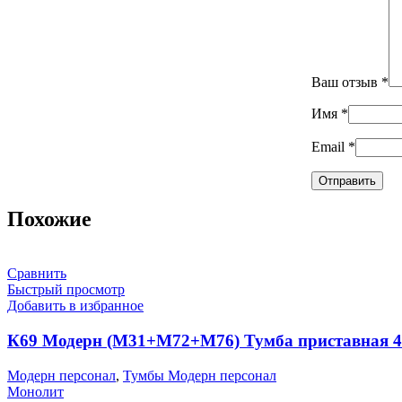
Ваш отзыв
*
Имя
*
Email
*
Похожие
Сравнить
Быстрый просмотр
Добавить в избранное
К69 Модерн (М31+М72+М76) Тумба приставная 4
Модерн персонал
,
Тумбы Модерн персонал
Монолит