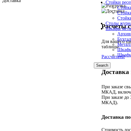
Доставка
Стойки рес
Стойк
Стойк
Стойк
Столы журн
Расчеты с
Шкафы мета
Архив
Бухга
Для вашего уд
Метал
таблицы.
Шкафы
Шкафы
Рассчитать!
Search
Доставка
При заказе св
МКАД, включа
При заказе до
МКАД).
Доставка по
Стоимость дос