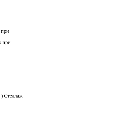
 при
о при
 ) Стеллаж