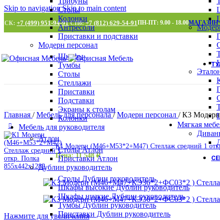
Трибуны
Skip to navigation
Skip to main content
Столы
Колонки
+7 (499) 951-94-91
+7 (812) 629-54-91
ПН-ПТ: 9.00 - 18.00
МАГАЗИН
МСК:
СПб:
Антресоли
Модер
Приставки и подставки
Модерн персонал
Шкафы
Т
Тумбы
Этало
Столы
Стеллажи
Приставки
Подставки
Экраны к столам
Главная
/
Мебель для персонала
/
Модерн персонал
/
К3 Модерн
Колонки
Мягкая мебе
Мебель для руководителя
Диван
Атлон
К1 Модерн (М46+М53*2+М47) Стеллаж средний 1 откр
Столы Атлон
Цена:
11 548
₽
Приставки Атлон
С
Дублин руководитель
Столы Дублин руководитель
Шкафы высокие Дублин руководитель
Шкафы низкие Дублин руководитель
Тумбы Дублин руководитель
Приставки Дублин руководитель
Нажмите для увеличения