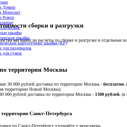
епшн
и Дэмир
и Монолит
и Ровер
альные
тоимости сборки и разгрузки
ллические
ные шкафы
лтерские шкафы
обства мы вынесли расчеты по сборке и разгрузке в отдельные н
лические картотечные шкафы (КР)
 для раздевалок
 для сумок
 по территории Москвы
ыше 30 000 рублей доставка по территории Москвы -
бесплатно
.
я территорию Новой Москвы).
 30 000 рублей доставка по территории Москвы -
1500 рублей
. (в
 территории Санкт-Петербурга
тавки по Санкт-Петербургу уточняйте у менеджера.