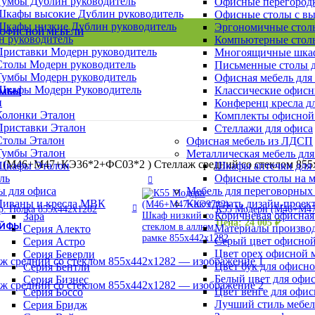
Тумбы Дублин руководитель
Офисные перегород
Архивные шкафы
Шкафы высокие Дублин руководитель
Офисные столы с в
Бухгалтерские шкафы
Шкафы низкие Дублин руководитель
Эргономичные столы
Картотечные шкафы
 ОФИСНОЙ МЕБЕЛИ
ВСЕ СТОЛЫ
ВСЕ ТУМБЫ
ВСЕ ШКАФЫ
н руководитель
Компьютерные столы
Шкафы для раздевалок
Приставки Модерн руководитель
Многоящичные шкаф
Смотреть все шкафы
Столы Модерн руководитель
Письменные столы д
Тумбы Модерн руководитель
Офисная мебель для
Шкафы Модерн Руководитель
Классические офисн
УМБЫ
н
Конференц кресла д
Колонки Эталон
Комплекты офисной
Приставки Эталон
Стеллажи для офиса
Тумбы Канц
Столы Эталон
Офисная мебель из ЛДСП
Тумбы Эталон
Тумбы Эталон
Металлическая мебель для
Тумбы Модерн персонал
 (М46+М47+КЭ36*2+ФС03*2 ) Стеллаж средний со стеклом 855
Шкафы Эталон
Шкафы аптечки для
Тумбы Модерн руководитель
ль
Офисные столы на м
Тумбы монолит персонал
ы для офиса
Мебель для переговорных
Смотреть все тумбы
Диваны и кресла МВК
Как сделать дизайн-проек
. Полка 855х442х1282
К55 Модерн (М46+М47+
Коричневая офисная
Зара
Цена:
24 005
₽
ЕЙФЫ
Материалы производ
Серия Алекто
Серый цвет офисной
Серия Астро
Цвет орех офисной 
Серия Беверли
Взломостойкие сейфы
Цвет бук для офисн
Серия Бентли
Офисно-мебельные сейфы
Белый цвет для офи
Серия Бизнес
Офисные сейфы
Цвет венге для офи
Серия Боссо
Мебельные сейфы
Лучший стиль мебел
Серия Бридж
Оружейные сейфы