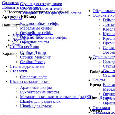
Сравнить
Стулья для сотрудников
Добавить в избранное
Стулья для посетителей
Обеденные с
12
Посетителей смотрят товар сейчас!
Складные стулья для дома и офиса
Офисные кр
Артикул:
К03-мод
Сейфы
Геймер
Взломостойкие сейфы
Детски
Напишите нам:
Мебельные сейфы
Кресла
Оружейные сейфы
Кресла
Характеристики
Офисно-мебельные сейфы
Кресла
Доставка
Офисные сейфы
Премиу
Отзывы (0)
Стойки ресепшн
Серия
Эргоно
Стойки Дэмир
Характеристики
Офисные ст
Стойки Монолит
Вес
Складн
Стойки Ровер
Стулья
Столы журнальные
Стулья
Стеллажи
Габариты
Стулья
Стеллажи лофт
Сейфы
Шкафы металлические
Взлом
Бренд
Архивные шкафы
Мебел
Бухгалтерские шкафы
Оруже
Металлические картотечные шкафы (КР)
Цвет
Шамони 
Офисн
Шкафы для раздевалок
Офисн
Шкафы для сумок
Стеллажи
Объём
Стеллажи л