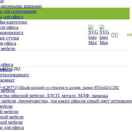
ки
ыдвижными ящиками
 для сотрудников
 для офиса
ы-картотеки
ля офиса
 коворкинга
0
ые стулья
ля офиса
 мебели
 офиса
х442х1282
 офиса
еталлокаркасе
 комнат
т
КЭ97*2) Шкаф низкий со стеклом в аллюм. рамке 855х442х1282
 мебель
ства офисной мебели: ЛДСП, металл, МДФ, экокожа
 мебели, преимущества, для каких офисов серый цвет оптимале
мебели
ой мебели
сной мебели
сной мебели
и для офиса