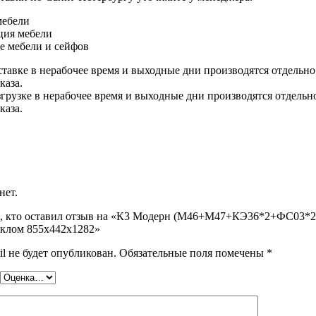
мебели
ция мебели
е мебели и сейфов
ставке в нерабочее время и выходные дни производятся отдельно
каза.
згрузке в нерабочее время и выходные дни производятся отдельн
каза.
нет.
м, кто оставил отзыв на «К3 Модерн (М46+М47+КЭ36*2+ФС03*2
еклом 855х442х1282»
l не будет опубликован.
Обязательные поля помечены
*