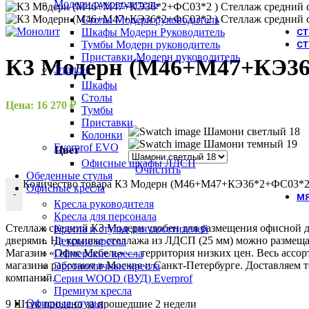
Модерн руководитель
Столы Модерн руководитель
Шкафы Модерн Руководитель
С
Тумбы Модерн руководитель
СТ
Приставки Модерн руководитель
К3 Модерн (М46+М47+КЭ36*
Эталон
Шкафы
Столы
Цена:
16 270
₽
Тумбы
Приставки
Шамони светлый 18
Колонки
Шамони темный 19
Everprof EVO
Цвет
Офисные шкафы ЛДСП
Очистить
Обеденные стулья
Количество товара К3 Модерн (М46+М47+КЭ36*2+ФС03*2 )
Офисные кресла
-
МЯ
Кресла руководителя
Кресла для персонала
Стеллаж средний К3 Модерн удобен для размещения офисной 
Кресла и стулья для посетителей
дверями. На крышке стеллажа из ЛДСП (25 мм) можно размеща
Детские кресла
Магазин «Офис Мебель» — территория низких цен. Весь ассор
Геймерские кресла
магазина работают в Москве и Санкт-Петербурге. Доставляем 
Эргономичные кресла
компаний.
Серия WOOD (ВУД) Everprof
Премиум кресла
Офисные стулья
9
Штук продано за прошедшие 2 недели