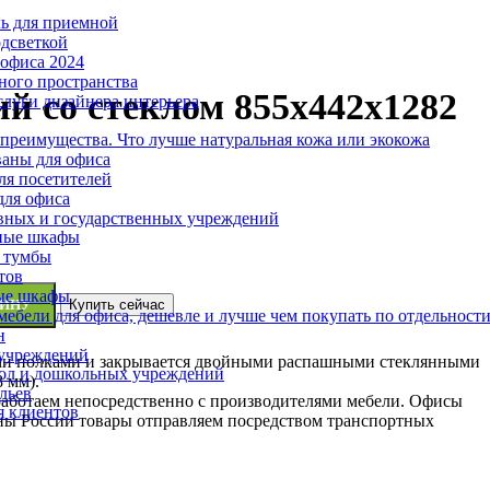
ль для приемной
одсветкой
офиса 2024
ного пространства
 со стеклом 855х442х1282
слуги дизайнера интерьера
 преимущества. Что лучше натуральная кожа или экокожа
аны для офиса
ля посетителей
для офиса
вных и государственных учреждений
ные шкафы
 тумбы
тов
ые шкафы
ЗИНУ
Купить сейчас
ебели для офиса, дешевле и лучше чем покупать по отдельност
н
 учреждений
ыми полками и закрывается двойными распашными стеклянными
ол и дошкольных учреждений
 мм).
льев
работаем непосредственно с производителями мебели. Офисы
я клиентов
оны России товары отправляем посредством транспортных