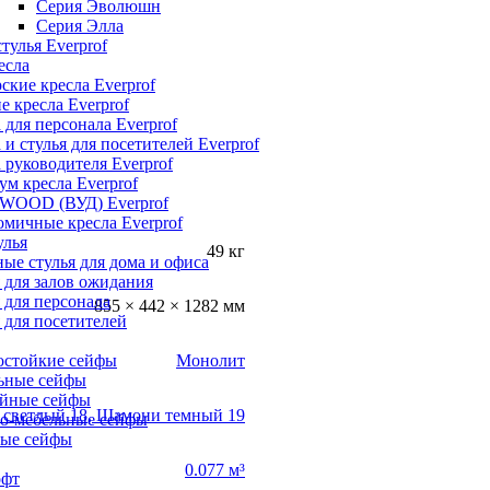
Серия Эволюшн
Серия Элла
тулья Everprof
есла
ские кресла Everprof
е кресла Everprof
 для персонала Everprof
 и стулья для посетителей Everprof
 руководителя Everprof
м кресла Everprof
 WOOD (ВУД) Everprof
мичные кресла Everprof
улья
49 кг
ые стулья для дома и офиса
 для залов ожидания
 для персонала
855 × 442 × 1282 мм
 для посетителей
остойкие сейфы
Монолит
ьные сейфы
йные сейфы
светлый 18
,
Шамони темный 19
о-мебельные сейфы
ые сейфы
0.077 м³
офт