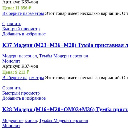
Артикул:
К69-мод
Цена:
11 856
₽
Выберите параметры
Этот товар имеет несколько вариаций. О
Сравнить
Быстрый просмотр
Добавить в избранное
К37 Модерн (М23+М36+М20) Тумба приставная л
Модерн персонал
,
Тумбы Модерн персонал
Монолит
Артикул:
К37-мод
Цена:
9 213
₽
Выберите параметры
Этот товар имеет несколько вариаций. О
Сравнить
Быстрый просмотр
Добавить в избранное
К28 Модерн (М16+М20+ОМ03+М36) Тумба приста
Модерн персонал
,
Тумбы Модерн персонал
Монолит