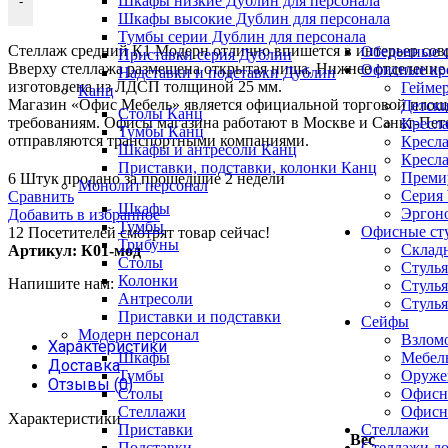
Шкафы низкие Дублин для персонала
-
Шкафы высокие Дублин для персонала
Тумбы серии Дублин для персонала
Стеллаж средний К1 Модерн отлично впишется в интерьер совр
Обеденные с
Приставки серия Дублин
Вверху стеллажа размещена открытая ниша. Нижнее отделение
Офисные кр
Надставки и подставки Дублин
изготовлена из ЛДСП толщиной 25 мм.
Геймер
Канц
Магазин «Офис Мебель» является официальной торговой площад
Детски
Столы Канц
требованиям. Офисы магазина работают в Москве и Санкт-Пете
Кресла
Тумбы Канц
отправляются транспортными компаниями.
Кресла
Шкафы и антресоли Канц
Кресла
Приставки, подставки, колонки Канц
Премиу
6
Штук продано за прошедшие 2 недели
Монолит персонал
Серия
Сравнить
Шкафы
Эргоно
Добавить в избранное
Тумбы
Офисные ст
12
Посетителей смотрят товар сейчас!
Трибуны
Складн
Артикул:
К01-мод
Столы
Стулья
Колонки
Напишите нам:
Стулья
Антресоли
Стулья
Приставки и подставки
Сейфы
Модерн персонал
Взлом
Характеристики
Шкафы
Мебел
Доставка
Тумбы
Оруже
Отзывы (0)
Столы
Офисн
Стеллажи
Офисн
Характеристики
Приставки
Стеллажи
Вес
Подставки
Стеллажи л