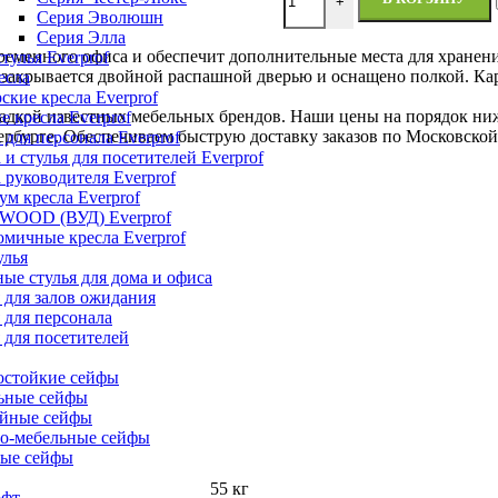
+
Серия Эволюшн
Серия Элла
еменного офиса и обеспечит дополнительные места для хранени
тулья Everprof
 закрывается двойной распашной дверью и оснащено полкой. К
есла
ские кресла Everprof
кой известных мебельных брендов. Наши цены на порядок ниже,
е кресла Everprof
рбурге. Обеспечиваем быструю доставку заказов по Московской
 для персонала Everprof
 и стулья для посетителей Everprof
 руководителя Everprof
м кресла Everprof
 WOOD (ВУД) Everprof
мичные кресла Everprof
улья
ые стулья для дома и офиса
 для залов ожидания
 для персонала
 для посетителей
остойкие сейфы
ьные сейфы
йные сейфы
о-мебельные сейфы
ые сейфы
55 кг
офт