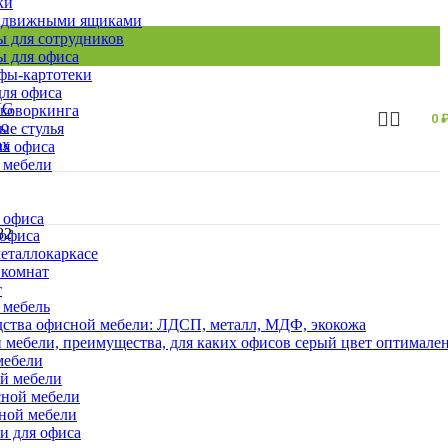
ки
ыдвижными ящиками
 для сотрудников
 для офиса
ы-картотеки
ля офиса
 коворкинга
0
ые стулья
ля офиса
 мебели
 офиса
82
 офиса
еталлокаркасе
 комнат
т
 мебель
ства офисной мебели: ЛДСП, металл, МДФ, экокожа
 мебели, преимущества, для каких офисов серый цвет оптимале
мебели
ой мебели
сной мебели
сной мебели
и для офиса