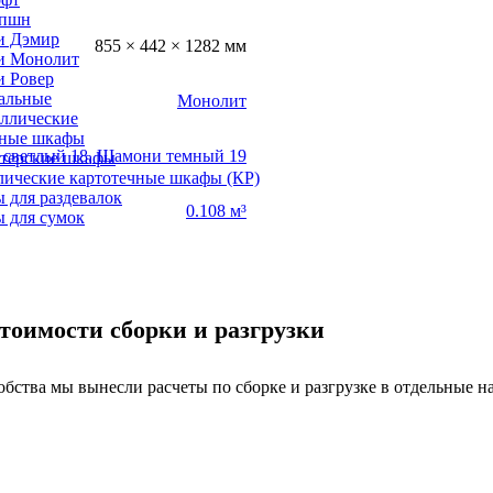
епшн
и Дэмир
855 × 442 × 1282 мм
и Монолит
и Ровер
альные
Монолит
ллические
ные шкафы
светлый 18
,
Шамони темный 19
лтерские шкафы
лические картотечные шкафы (КР)
 для раздевалок
0.108 м³
 для сумок
тоимости сборки и разгрузки
обства мы вынесли расчеты по сборке и разгрузке в отдельные н