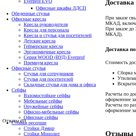
Доставка
Everprof EVO
Офисные шкафы ЛДСП
Обеденные стулья
При заказе св
Офисные кресла
МКАД, включа
Кресла руководителя
При заказе до
Кресла для персонала
МКАД).
Кресла и стулья для посетителей
Детские кресла
Геймерские кресла
Доставка по
Эргономичные кресла
Серия WOOD (ВУД) Everprof
Стоимость дос
Премиум кресла
Офисные стулья
Сборка 
Стулья для сотрудников
Утилиза
Стулья для посетителей
Вскрыти
Складные стулья для дома и офиса
Сейфы
Расчеты по до
Взломостойкие сейфы
оформление за
Мебельные сейфы
Расчеты по ра
Оружейные сейфы
оформление за
Офисно-мебельные сейфы
Офисные сейфы
Отзывы (0)
Стойки ресепшн
Стойки Дэмир
Отзывы
Стойки Монолит