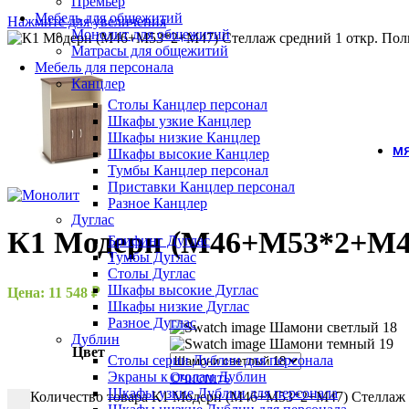
Премьер
Мебель для общежитий
Нажмите для увеличения
Монолит для общежитий
Матрасы для общежитий
Мебель для персонала
Канцлер
Столы Канцлер персонал
Шкафы узкие Канцлер
Шкафы низкие Канцлер
МЯ
Шкафы высокие Канцлер
Тумбы Канцлер персонал
Приставки Канцлер персонал
Разное Канцлер
Дуглас
К1 Модерн (М46+М53*2+М47)
Брифинг Дуглас
Тумбы Дуглас
Столы Дуглас
Шкафы высокие Дуглас
Цена:
11 548
₽
Шкафы низкие Дуглас
Разное Дуглас
Шамони светлый 18
Дублин
Шамони темный 19
Цвет
Столы серии Дублин для персонала
Экраны к столам Дублин
Очистить
Шкафы узкие Дублин для персонала
Количество товара К1 Модерн (М46+М53*2+М47) Стеллаж с