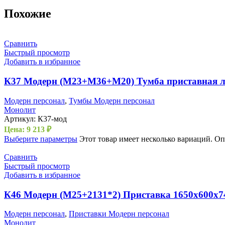
Похожие
Сравнить
Быстрый просмотр
Добавить в избранное
К37 Модерн (М23+М36+М20) Тумба приставная л
Модерн персонал
,
Тумбы Модерн персонал
Монолит
Артикул:
К37-мод
Цена:
9 213
₽
Выберите параметры
Этот товар имеет несколько вариаций. О
Сравнить
Быстрый просмотр
Добавить в избранное
К46 Модерн (М25+2131*2) Приставка 1650х600х7
Модерн персонал
,
Приставки Модерн персонал
Монолит