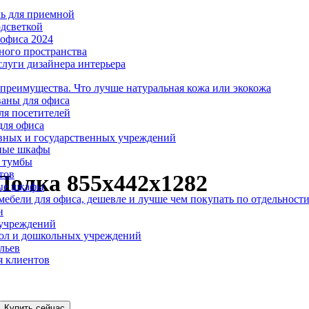
ль для приемной
одсветкой
офиса 2024
ного пространства
слуги дизайнера интерьера
 преимущества. Что лучше натуральная кожа или экокожа
аны для офиса
ля посетителей
для офиса
вных и государственных учреждений
ные шкафы
 тумбы
тов
Полка 855х442х1282
ые шкафы
ебели для офиса, дешевле и лучше чем покупать по отдельност
н
 учреждений
ол и дошкольных учреждений
льев
я клиентов
Купить сейчас