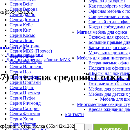
Зеркала для офиса
Барные стулья
Серия Вейт
Как подобрать мебе
Геймерские кресла
Серия Верона
Офисная мебель с п
Детские кресла
Серия Далио
Современный стиль 
Кресла для отдыха
Серия Домино
Светлый стиль офис
Кресла и стулья для посетителей
Серия Кейс
Когда необходимы у
Обеденные стулья
Серия Кит
Мягкая мебель для офиса
Премиум кресла
Серия Космо
Экокожа для кресел,
Серия WOOD (ВУД)
Серия Лион
Большие прямые див
Офисные стулья
Серия Матрикс
Банкетки офисные д
ГКАЯ МЕБЕЛЬ
Серия МВК (Прочее)
Модульные диваны 
Диваны для офиса
Серия Микс
Мебель для администрати
Диваны и кресла фабрики MVK
Серия Молекула
Встраиваемые офис
Серия Наполеон
Подкатные офисные
Серия Нео
Шкафы для докумен
 Стеллаж средний 1 откр. 
Серия Оксфорд
Огнестойкие офисн
Серия Оригами
Готовые комплекты м
Серия Офис
Мебель для ресепше
Серия Премьер
Мебель для детских
Серия Пуфы
Мебель для шк
Серия Ричмонд
Многоместные секции сту
Серия Саторис
Кресла ожидания дл
Серия Флагман
КОНТАКТЫ
Серия Холл
Серия Честер
редний 1 откр. Полка 855х442х1282
Серия Честер-Люкс
В КОРЗИНУ