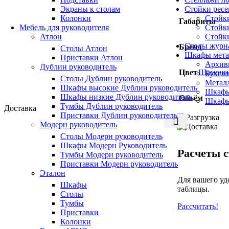
Экраны к столам
Стойки рес
Колонки
Стойк
Габариты
Мебель для руководителя
Стойк
Атлон
Стойк
Столы журн
Бренд
Столы Атлон
Шкафы мета
Приставки Атлон
Архив
Дублин руководитель
Цвет
Шамони 
Бухга
Столы Дублин руководитель
Метал
Шкафы высокие Дублин руководитель
Шкафы
Шкафы низкие Дублин руководитель
Объём
Шкафы
Тумбы Дублин руководитель
Доставка
Приставки Дублин руководитель
Модерн руководитель
Столы Модерн руководитель
Шкафы Модерн Руководитель
Расчеты с
Тумбы Модерн руководитель
Приставки Модерн руководитель
Эталон
Для вашего уд
Шкафы
таблицы.
Столы
Тумбы
Рассчитать!
Приставки
Колонки