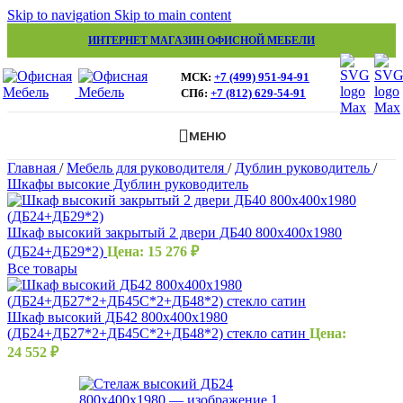
Skip to navigation
Skip to main content
ИНТЕРНЕТ МАГАЗИН ОФИСНОЙ МЕБЕЛИ
МСК:
+7 (499) 951-94-91
СПб:
+7 (812) 629-54-91
МЕНЮ
Главная
/
Мебель для руководителя
/
Дублин руководитель
/
Шкафы высокие Дублин руководитель
Шкаф высокий закрытый 2 двери ДБ40 800х400х1980
(ДБ24+ДБ29*2)
Цена:
15 276
₽
Все товары
Шкаф высокий ДБ42 800х400х1980
(ДБ24+ДБ27*2+ДБ45С*2+ДБ48*2) стекло сатин
Цена:
24 552
₽