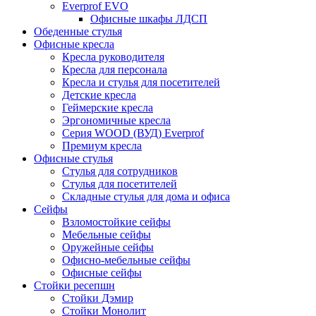
Everprof EVO
Офисные шкафы ЛДСП
Обеденные стулья
Офисные кресла
Кресла руководителя
Кресла для персонала
Кресла и стулья для посетителей
Детские кресла
Геймерские кресла
Эргономичные кресла
Серия WOOD (ВУД) Everprof
Премиум кресла
Офисные стулья
Стулья для сотрудников
Стулья для посетителей
Складные стулья для дома и офиса
Сейфы
Взломостойкие сейфы
Мебельные сейфы
Оружейные сейфы
Офисно-мебельные сейфы
Офисные сейфы
Стойки ресепшн
Стойки Дэмир
Стойки Монолит