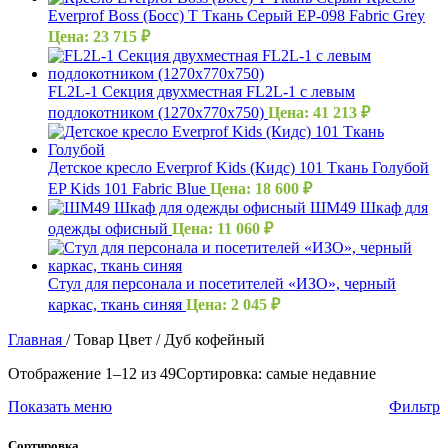
Everprof Boss (Босс) T Ткань Серый EР-098 Fabric Grey
Цена:
23 715
₽
FL2L-1 Секция двухместная FL2L-1 с левым
подлокотником (1270х770х750)
Цена:
41 213
₽
Детское кресло Everprof Kids (Кидс) 101 Ткань Голубой
EP Kids 101 Fabric Blue
Цена:
18 600
₽
ШМ49 Шкаф для
одежды офисный
Цена:
11 060
₽
Стул для персонала и посетителей «ИЗО», черный
каркас, ткань синяя
Цена:
2 045
₽
Главная
/
Товар Цвет
/
Дуб кофейный
Отображение 1–12 из 49
Сортировка: самые недавние
Показать меню
Фильтр
Сортировка