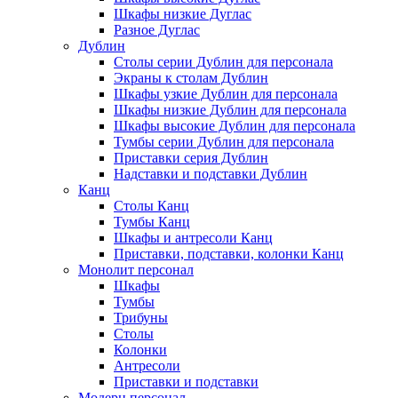
Шкафы низкие Дуглас
Разное Дуглас
Дублин
Столы серии Дублин для персонала
Экраны к столам Дублин
Шкафы узкие Дублин для персонала
Шкафы низкие Дублин для персонала
Шкафы высокие Дублин для персонала
Тумбы серии Дублин для персонала
Приставки серия Дублин
Надставки и подставки Дублин
Канц
Столы Канц
Тумбы Канц
Шкафы и антресоли Канц
Приставки, подставки, колонки Канц
Монолит персонал
Шкафы
Тумбы
Трибуны
Столы
Колонки
Антресоли
Приставки и подставки
Модерн персонал