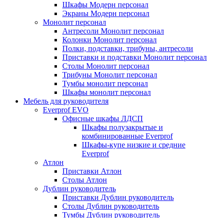
Шкафы Модерн персонал
Экраны Модерн персонал
Монолит персонал
Антресоли Монолит персонал
Колонки Монолит персонал
Полки, подставки, трибуны, антресоли
Приставки и подставки Монолит персонал
Столы Монолит персонал
Трибуны Монолит персонал
Тумбы монолит персонал
Шкафы монолит персонал
Мебель для руководителя
Everprof EVO
Офисные шкафы ЛДСП
Шкафы полузакрытые и
комбинированные Everprof
Шкафы-купе низкие и средние
Everprof
Атлон
Приставки Атлон
Столы Атлон
Дублин руководитель
Приставки Дублин руководитель
Столы Дублин руководитель
Тумбы Дублин руководитель