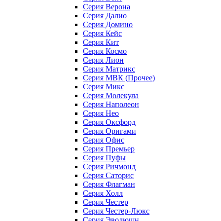
Серия Верона
Серия Далио
Серия Домино
Серия Кейс
Серия Кит
Серия Космо
Серия Лион
Серия Матрикс
Серия МВК (Прочее)
Серия Микс
Серия Молекула
Серия Наполеон
Серия Нео
Серия Оксфорд
Серия Оригами
Серия Офис
Серия Премьер
Серия Пуфы
Серия Ричмонд
Серия Саторис
Серия Флагман
Серия Холл
Серия Честер
Серия Честер-Люкс
Серия Эволюшн