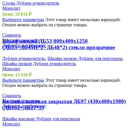
Столы Дублин руководитель
Монолит
Цена:
29 816
₽
Выберите параметры
Этот товар имеет несколько вариаций.
Опции можно выбрать на странице товара.
Сравнить
Быстрый просмотр
Шкаф низкий ДБ53 800х400х1250
Добавить в избранное
(ДБ23+ДБ45П*2+ДБ48*2) стекло прозрачное
Дублин руководитель
,
Шкафы низкие Дублин для персонала
,
Шкафы низкие Дублин руководитель
Монолит
Цена:
13 616
₽
Выберите параметры
Этот товар имеет несколько вариаций.
Опции можно выбрать на странице товара.
Сравнить
Быстрый просмотр
Колонка высокая закрытая ДБ97 (430х400х1980)
Добавить в избранное
(ДБ102+ДБ27*2)
Шкафы высокие Дублин для персонала
Монолит