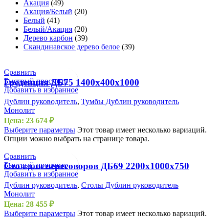
Акация
(49)
Акация/Белый
(20)
Белый
(41)
Белый/Акация
(20)
Дерево карбон
(39)
Скандинавское дерево белое
(39)
Сравнить
Быстрый просмотр
Греденция ДБ75 1400х400х1000
Добавить в избранное
Дублин руководитель
,
Тумбы Дублин руководитель
Монолит
Цена:
23 674
₽
Выберите параметры
Этот товар имеет несколько вариаций.
Опции можно выбрать на странице товара.
Сравнить
Быстрый просмотр
Стол для переговоров ДБ69 2200х1000х750
Добавить в избранное
Дублин руководитель
,
Столы Дублин руководитель
Монолит
Цена:
28 455
₽
Выберите параметры
Этот товар имеет несколько вариаций.