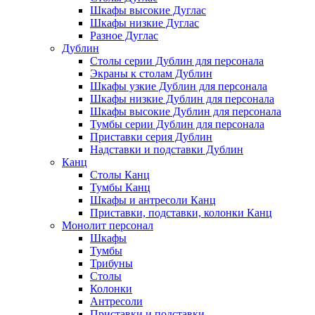
Шкафы высокие Дуглас
Шкафы низкие Дуглас
Разное Дуглас
Дублин
Столы серии Дублин для персонала
Экраны к столам Дублин
Шкафы узкие Дублин для персонала
Шкафы низкие Дублин для персонала
Шкафы высокие Дублин для персонала
Тумбы серии Дублин для персонала
Приставки серия Дублин
Надставки и подставки Дублин
Канц
Столы Канц
Тумбы Канц
Шкафы и антресоли Канц
Приставки, подставки, колонки Канц
Монолит персонал
Шкафы
Тумбы
Трибуны
Столы
Колонки
Антресоли
Приставки и подставки