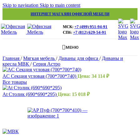
Skip to navigation
Skip to main content
ИНТЕРНЕТ МАГАЗИН ОФИСНОЙ МЕБЕЛИ
МСК:
+7 (499) 951-94-91
СПб:
+7 (812) 629-54-91
МЕНЮ
Главная
/
Мягкая мебель
/
Диваны для офиса
/
Диваны и
кресла МВК
/
Серия Астро
AC Секция угловая (700*700*740)
Цена:
34 114
₽
Все товары
At Столик (690*690*295)
Цена:
15 018
₽