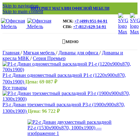
Skip to navigation
ИНТЕРНЕТ МАГАЗИН ОФИСНОЙ МЕБЕЛИ
Skip to main content
МСК:
+7 (499) 951-94-91
СПб:
+7 (812) 629-54-91
МЕНЮ
Главная
/
Мягкая мебель
/
Диваны для офиса
/
Диваны и
кресла МВК
/
Серия Премьер
P1-r Диван одноместный раскладной P1-r (1220х900х870,
700х1900)
Цена:
69 087
₽
Все товары
P3-r Диван трехместный раскладной P3-r (1900х900х870,
1300х1900)
Цена:
96 722
₽