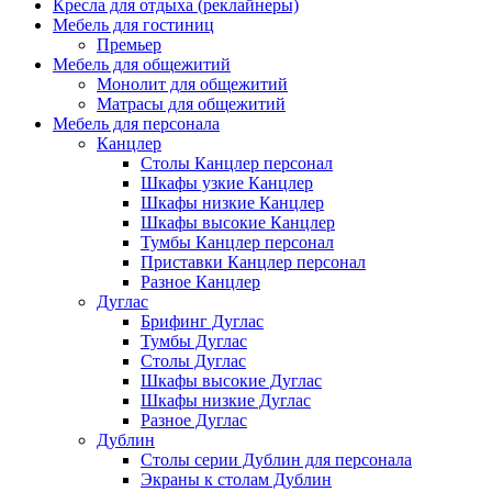
Кресла для отдыха (реклайнеры)
Мебель для гостиниц
Премьер
Мебель для общежитий
Монолит для общежитий
Матрасы для общежитий
Мебель для персонала
Канцлер
Столы Канцлер персонал
Шкафы узкие Канцлер
Шкафы низкие Канцлер
Шкафы высокие Канцлер
Тумбы Канцлер персонал
Приставки Канцлер персонал
Разное Канцлер
Дуглас
Брифинг Дуглас
Тумбы Дуглас
Столы Дуглас
Шкафы высокие Дуглас
Шкафы низкие Дуглас
Разное Дуглас
Дублин
Столы серии Дублин для персонала
Экраны к столам Дублин