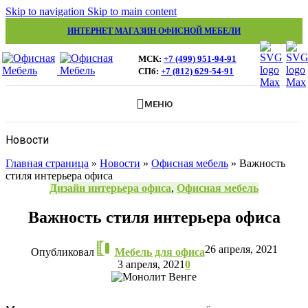
Skip to navigation
Skip to main content
ИНТЕРНЕТ МАГАЗИН ОФИСНОЙ МЕБЕЛИ
МСК:
+7 (499) 951-94-91
СПб:
+7 (812) 629-54-91
МЕНЮ
Новости
Главная страница
»
Новости
»
Офисная мебель
»
Важность
стиля интерьера офиса
Дизайн интерьера офиса
,
Офисная мебель
Важность стиля интерьера офиса
26 апреля, 2021
Опубликовал
Мебель для офиса
3 апреля, 2021
0