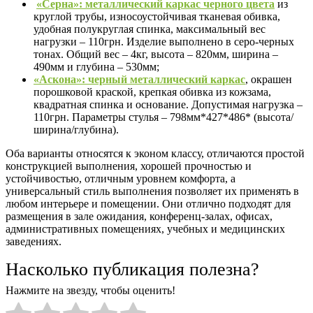
«Серна»: металлический каркас черного цвета
из
круглой трубы, износоустойчивая тканевая обивка,
удобная полукруглая спинка, максимальный вес
нагрузки – 110грн. Изделие выполнено в серо-черных
тонах. Общий вес – 4кг, высота – 820мм, ширина –
490мм и глубина – 530мм;
«Аскона»: черный металлический каркас
, окрашен
порошковой краской, крепкая обивка из кожзама,
квадратная спинка и основание. Допустимая нагрузка –
110грн. Параметры стулья – 798мм*427*486* (высота/
ширина/глубина).
Оба варианты относятся к эконом классу, отличаются простой
конструкцией выполнения, хорошей прочностью и
устойчивостью, отличным уровнем комфорта, а
универсальный стиль выполнения позволяет их применять в
любом интерьере и помещении. Они отлично подходят для
размещения в зале ожидания, конференц-залах, офисах,
административных помещениях, учебных и медицинских
заведениях.
Насколько публикация полезна?
Нажмите на звезду, чтобы оценить!