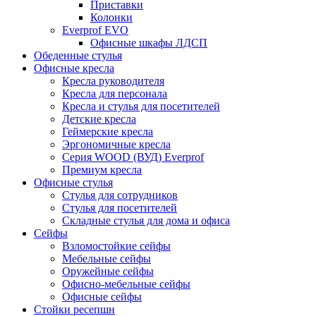
Приставки
Колонки
Everprof EVO
Офисные шкафы ЛДСП
Обеденные стулья
Офисные кресла
Кресла руководителя
Кресла для персонала
Кресла и стулья для посетителей
Детские кресла
Геймерские кресла
Эргономичные кресла
Серия WOOD (ВУД) Everprof
Премиум кресла
Офисные стулья
Стулья для сотрудников
Стулья для посетителей
Складные стулья для дома и офиса
Сейфы
Взломостойкие сейфы
Мебельные сейфы
Оружейные сейфы
Офисно-мебельные сейфы
Офисные сейфы
Стойки ресепшн