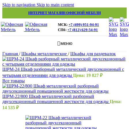
Skip to navigation
Skip to main content
ИНТЕРНЕТ МАГАЗИН ОФИСНОЙ МЕБЕЛИ
МСК:
+7 (499) 951-94-91
СПб:
+7 (812) 629-54-91
МЕНЮ
Главная
/
Шкафы металлические
/
Шкафы для раздевалок
ШРМ-24 Шкаф разборный металлический двухсекционный с
четырьмя отделениями для одежды
Цена:
19 827
₽
Все товары
ШРМ-22/800 Шкаф металлический разборный
двухсекционный повышенной жесткости для одежды
Цена:
14 535
₽