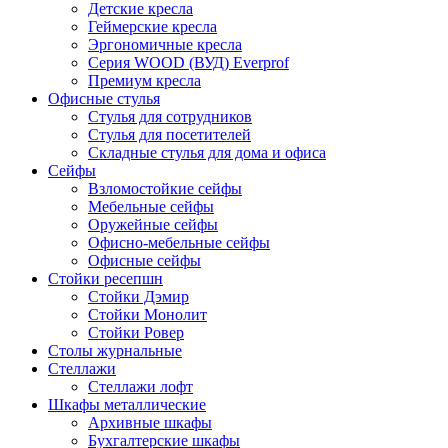
Детские кресла
Геймерские кресла
Эргономичные кресла
Серия WOOD (ВУД) Everprof
Премиум кресла
Офисные стулья
Стулья для сотрудников
Стулья для посетителей
Складные стулья для дома и офиса
Сейфы
Взломостойкие сейфы
Мебельные сейфы
Оружейные сейфы
Офисно-мебельные сейфы
Офисные сейфы
Стойки ресепшн
Стойки Дэмир
Стойки Монолит
Стойки Ровер
Столы журнальные
Стеллажи
Стеллажи лофт
Шкафы металлические
Архивные шкафы
Бухгалтерские шкафы