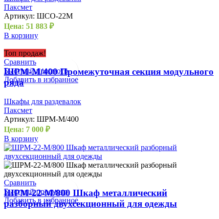
Паксмет
Артикул:
ШСО-22М
Цена:
51 883
₽
В корзину
Топ продаж!
Сравнить
Быстрый просмотр
ШРМ-М/400 Промежуточная секция модульного
Добавить в избранное
ряда
Шкафы для раздевалок
Паксмет
Артикул:
ШРМ-М/400
Цена:
7 000
₽
В корзину
Сравнить
Быстрый просмотр
ШРМ-22-М/800 Шкаф металлический
Добавить в избранное
разборный двухсекционный для одежды