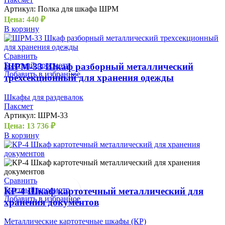
Артикул:
Полка для шкафа ШРМ
Цена:
440
₽
В корзину
Сравнить
Быстрый просмотр
ШРМ-33 Шкаф разборный металлический
Добавить в избранное
трехсекционный для хранения одежды
Шкафы для раздевалок
Паксмет
Артикул:
ШРМ-33
Цена:
13 736
₽
В корзину
Сравнить
Быстрый просмотр
КР-4 Шкаф картотечный металлический для
Добавить в избранное
хранения документов
Металлические картотечные шкафы (КР)