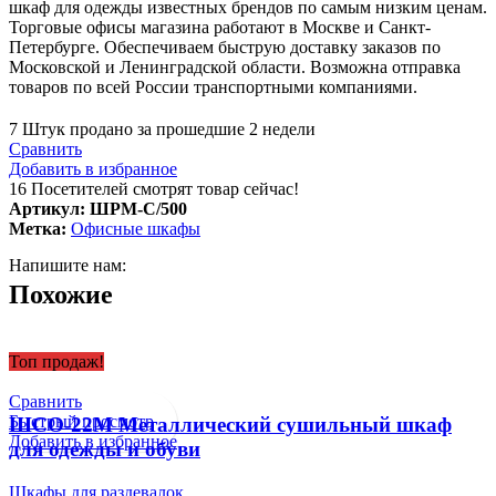
шкаф для одежды известных брендов по самым низким ценам.
Торговые офисы магазина работают в Москве и Санкт-
Петербурге. Обеспечиваем быструю доставку заказов по
Московской и Ленинградской области. Возможна отправка
товаров по всей России транспортными компаниями.
7
Штук продано за прошедшие 2 недели
Сравнить
Добавить в избранное
16
Посетителей смотрят товар сейчас!
Артикул:
ШРМ-С/500
Метка:
Офисные шкафы
Напишите нам:
Похожие
Топ продаж!
Сравнить
Быстрый просмотр
ШСО-22М Металлический сушильный шкаф
Добавить в избранное
для одежды и обуви
Шкафы для раздевалок