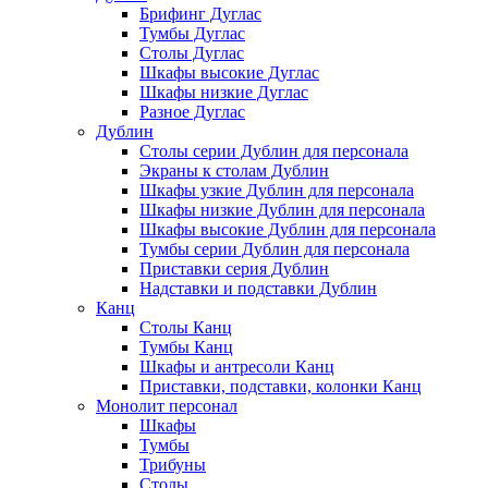
Брифинг Дуглас
Тумбы Дуглас
Столы Дуглас
Шкафы высокие Дуглас
Шкафы низкие Дуглас
Разное Дуглас
Дублин
Столы серии Дублин для персонала
Экраны к столам Дублин
Шкафы узкие Дублин для персонала
Шкафы низкие Дублин для персонала
Шкафы высокие Дублин для персонала
Тумбы серии Дублин для персонала
Приставки серия Дублин
Надставки и подставки Дублин
Канц
Столы Канц
Тумбы Канц
Шкафы и антресоли Канц
Приставки, подставки, колонки Канц
Монолит персонал
Шкафы
Тумбы
Трибуны
Столы