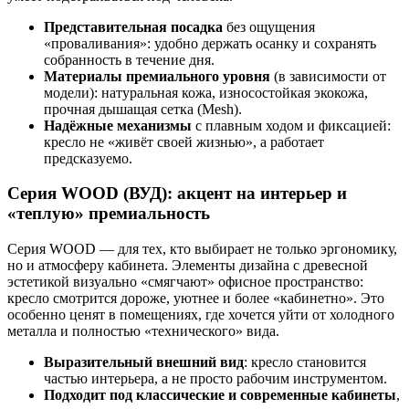
Представительная посадка
без ощущения
«проваливания»: удобно держать осанку и сохранять
собранность в течение дня.
Материалы премиального уровня
(в зависимости от
модели): натуральная кожа, износостойкая экокожа,
прочная дышащая сетка (Mesh).
Надёжные механизмы
с плавным ходом и фиксацией:
кресло не «живёт своей жизнью», а работает
предсказуемо.
Серия WOOD (ВУД): акцент на интерьер и
«теплую» премиальность
Серия WOOD — для тех, кто выбирает не только эргономику,
но и атмосферу кабинета. Элементы дизайна с древесной
эстетикой визуально «смягчают» офисное пространство:
кресло смотрится дороже, уютнее и более «кабинетно». Это
особенно ценят в помещениях, где хочется уйти от холодного
металла и полностью «технического» вида.
Выразительный внешний вид
: кресло становится
частью интерьера, а не просто рабочим инструментом.
Подходит под классические и современные кабинеты
,