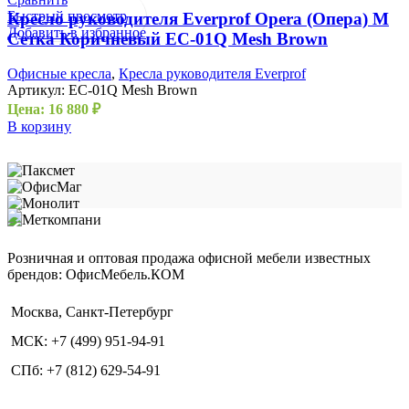
Быстрый просмотр
Кресло руководителя Everprof Opera (Опера) M
Добавить в избранное
Сетка Коричневый EC-01Q Mesh Brown
Офисные кресла
,
Кресла руководителя Everprof
Артикул:
EC-01Q Mesh Brown
Цена:
16 880
₽
В корзину
Розничная и оптовая продажа офисной мебели известных
брендов: ОфисМебель.КОМ
Москва, Санкт-Петербург
МСК: +7 (499) 951-94-91
СПб: +7 (812) 629-54-91