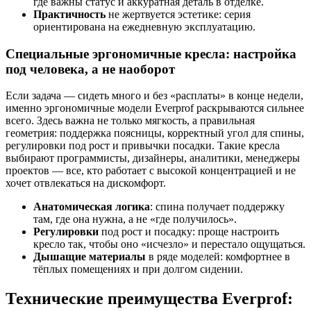
где важны статус и аккуратная деталь в отделке.
Практичность
не жертвуется эстетике: серия
ориентирована на ежедневную эксплуатацию.
Специальные эргономичные кресла: настройка
под человека, а не наоборот
Если задача — сидеть много и без «расплаты» в конце недели,
именно эргономичные модели Everprof раскрываются сильнее
всего. Здесь важна не только мягкость, а правильная
геометрия: поддержка поясницы, корректный угол для спины,
регулировки под рост и привычки посадки. Такие кресла
выбирают программисты, дизайнеры, аналитики, менеджеры
проектов — все, кто работает с высокой концентрацией и не
хочет отвлекаться на дискомфорт.
Анатомическая логика
: спина получает поддержку
там, где она нужна, а не «где получилось».
Регулировки
под рост и посадку: проще настроить
кресло так, чтобы оно «исчезло» и перестало ощущаться.
Дышащие материалы
в ряде моделей: комфортнее в
тёплых помещениях и при долгом сидении.
Технические преимущества Everprof: