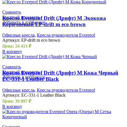
Сравнить
Быстрый просмотр
Кресло Everprof Drift (Дрифт) M Экокожа
Добавить в избранное
Коричневый EP-drift m eco brown
Офисные кресла
,
Кресла руководителя Everprof
Артикул:
EP-drift m eco brown
Цена:
24 413
₽
В корзину
Сравнить
Быстрый просмотр
Кресло Everprof Drift (Дрифт) M Кожа Черный
Добавить в избранное
EC-331-1 Leather Black
Офисные кресла
,
Кресла руководителя Everprof
Артикул:
EC-331-1 Leather Black
Цена:
39 897
₽
В корзину
Сравнить