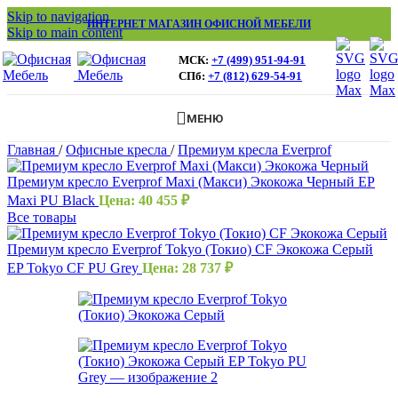
Skip to navigation
ИНТЕРНЕТ МАГАЗИН ОФИСНОЙ МЕБЕЛИ
Skip to main content
МСК:
+7 (499) 951-94-91
СПб:
+7 (812) 629-54-91
МЕНЮ
Главная
/
Офисные кресла
/
Премиум кресла Everprof
Премиум кресло Everprof Maxi (Макси) Экокожа Черный EP
Maxi PU Black
Цена:
40 455
₽
Все товары
Премиум кресло Everprof Tokyo (Токио) CF Экокожа Серый
EP Tokyo CF PU Grey
Цена:
28 737
₽