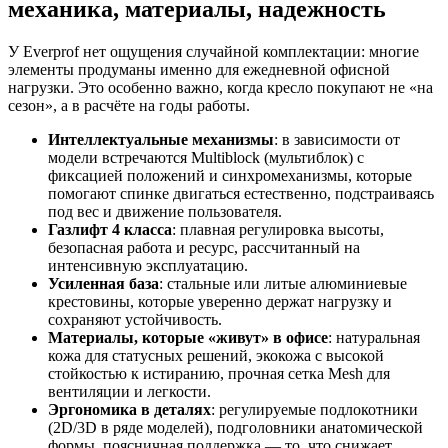
механика, материалы, надежность
У Everprof нет ощущения случайной комплектации: многие
элементы продуманы именно для ежедневной офисной
нагрузки. Это особенно важно, когда кресло покупают не «на
сезон», а в расчёте на годы работы.
Интеллектуальные механизмы
: в зависимости от
модели встречаются Multiblock (мультиблок) с
фиксацией положений и синхромеханизмы, которые
помогают спинке двигаться естественно, подстраиваясь
под вес и движение пользователя.
Газлифт 4 класса
: плавная регулировка высоты,
безопасная работа и ресурс, рассчитанный на
интенсивную эксплуатацию.
Усиленная база
: стальные или литые алюминиевые
крестовины, которые уверенно держат нагрузку и
сохраняют устойчивость.
Материалы, которые «живут» в офисе
: натуральная
кожа для статусных решений, экокожа с высокой
стойкостью к истиранию, прочная сетка Mesh для
вентиляции и легкости.
Эргономика в деталях
: регулируемые подлокотники
(2D/3D в ряде моделей), подголовники анатомической
формы, поясничная поддержка — то, что снижает