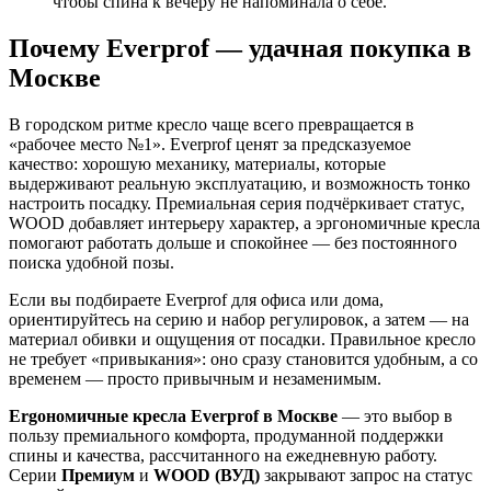
чтобы спина к вечеру не напоминала о себе.
Почему Everprof — удачная покупка в
Москве
В городском ритме кресло чаще всего превращается в
«рабочее место №1». Everprof ценят за предсказуемое
качество: хорошую механику, материалы, которые
выдерживают реальную эксплуатацию, и возможность тонко
настроить посадку. Премиальная серия подчёркивает статус,
WOOD добавляет интерьеру характер, а эргономичные кресла
помогают работать дольше и спокойнее — без постоянного
поиска удобной позы.
Если вы подбираете Everprof для офиса или дома,
ориентируйтесь на серию и набор регулировок, а затем — на
материал обивки и ощущения от посадки. Правильное кресло
не требует «привыкания»: оно сразу становится удобным, а со
временем — просто привычным и незаменимым.
Ergономичные кресла Everprof в Москве
— это выбор в
пользу премиального комфорта, продуманной поддержки
спины и качества, рассчитанного на ежедневную работу.
Серии
Премиум
и
WOOD (ВУД)
закрывают запрос на статус