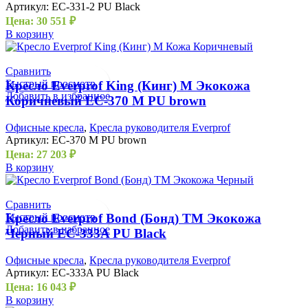
Артикул:
EC-331-2 PU Black
Цена:
30 551
₽
В корзину
Сравнить
Быстрый просмотр
Кресло Everprof King (Кинг) M Экокожа
Добавить в избранное
Коричневый EC-370 M PU brown
Офисные кресла
,
Кресла руководителя Everprof
Артикул:
EC-370 M PU brown
Цена:
27 203
₽
В корзину
Сравнить
Быстрый просмотр
Кресло Everprof Bond (Бонд) TM Экокожа
Добавить в избранное
Черный EC-333A PU Black
Офисные кресла
,
Кресла руководителя Everprof
Артикул:
EC-333A PU Black
Цена:
16 043
₽
В корзину