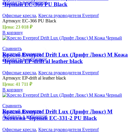
Добавить в избранное
Черный EC-366 PU Black
Офисные кресла
,
Кресла руководителя Everprof
Артикул:
EC-366 PU Black
Цена:
23 018
₽
В корзину
Сравнить
Быстрый просмотр
Кресло Everprof Drift Lux (Дрифт Люкс) M Кожа
Добавить в избранное
Черный EP-drift al leather black
Офисные кресла
,
Кресла руководителя Everprof
Артикул:
EP-drift al leather black
Цена:
41 711
₽
В корзину
Сравнить
Быстрый просмотр
Кресло Everprof Drift Lux (Дрифт Люкс) M
Добавить в избранное
Экокожа Черный EC-331-2 PU Black
Офисные кресла
,
Кресла руководителя Everprof