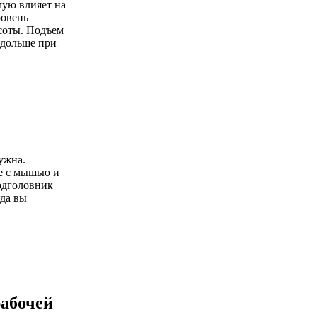
мую влияет на
ровень
соты. Подъем
 дольше при
ужна.
те с мышью и
одголовник
да вы
рабочей