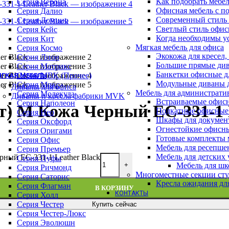
Как подобрать мебе
Геймерские кресла
Серия Верона
Офисная мебель с п
Детские кресла
Серия Далио
Современный стиль 
Кресла для отдыха
Серия Домино
Светлый стиль офис
Кресла и стулья для посетителей
Серия Кейс
Когда необходимы у
Обеденные стулья
Серия Кит
Мягкая мебель для офиса
Премиум кресла
Серия Космо
Экокожа для кресел,
Серия WOOD (ВУД)
Серия Лион
Большие прямые див
Офисные стулья
Серия Матрикс
Банкетки офисные д
Серия МВК (Прочее)
ГКАЯ МЕБЕЛЬ
Модульные диваны 
Серия Микс
Диваны для офиса
Мебель для администрати
Серия Молекула
Диваны и кресла фабрики MVK
Встраиваемые офис
Серия Наполеон
фт) M Кожа Черный EC-331-1 
Подкатные офисные
Серия Нео
Шкафы для докумен
Серия Оксфорд
Огнестойкие офисн
Серия Оригами
Готовые комплекты м
Серия Офис
Мебель для ресепше
Серия Премьер
Мебель для детских
рный EC-331-1 Leather Black
Серия Пуфы
Мебель для шк
+
Серия Ричмонд
Многоместные секции сту
Серия Саторис
Кресла ожидания дл
Серия Флагман
В КОРЗИНУ
КОНТАКТЫ
Серия Холл
Серия Честер
Купить сейчас
Серия Честер-Люкс
Серия Эволюшн