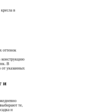
кресла в
х оттенок
в конструкцию
ик. В
в от указанных
т и
ежедневно
 выбирают те,
садка и