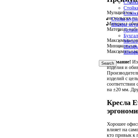
Стойк
Стойк
Мультиблок –
Стойк
нескольких п
Столы журн
Материал обив
Шкафы мета
Материал наби
Архив
Бухга
Максимальная 
Метал
Минимальная в
Шкафы
Максимальная 
Шкафы
Внимание!
Из-
Search
изделия и оби
Производитель
изделий с цел
соответствии 
на ±20 мм. Др
Кресла E
эргоном
Хорошее офисн
влияет на сам
кто привык к 