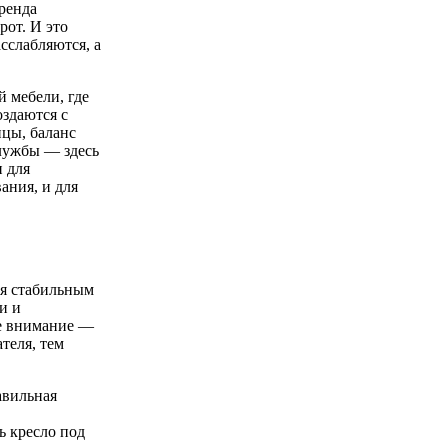
бренда
рот. И это
сслабляются, а
 мебели, где
здаются с
ицы, баланс
службы — здесь
 для
ания, и для
ся стабильным
и и
ое внимание —
теля, тем
авильная
ь кресло под