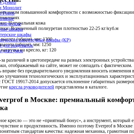
и Дэмир
и Монолит
 механизм повышенной комфортности с возможностью фиксации 
и Ровер
оложениях
альные
ки: Натуральная кожа
ллические
вки: Вспененный полиуретан плотностью 22-25 кг/куб.м
ные шкафы
лтерские шкафы
высота (общая), мм: 1300
лические картотечные шкафы (КР)
ысота (общая), мм: 1250
 для раздевалок
нагрузка на кресло, кг: 120
 для сумок
за различий в цветопередаче на разных электронных устройства
вки, отображаемый на сайте, может не совпадать с фактическим.
 вправе без предварительного уведомления вносить изменения 
ью улучшения технологических и эксплуатационных характерист
с ГОСТ 19917-2014 допускается отклонение габаритных размеро
угие
кресла руководителей
представлены в каталоге.
verprof в Москве: премиальный комфор
ика
ое кресло — это не «приятный бонус», а инструмент, который 
очувствие и продуктивность. Именно поэтому Everprof в Москве
понятным стандартам качества: надежная механика, грамотная по