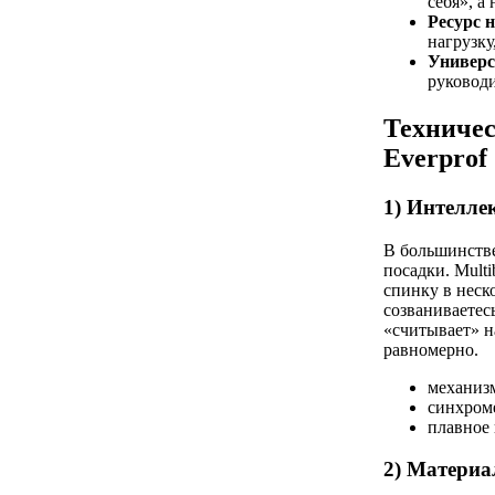
себя», а
Ресурс 
нагрузку
Универс
руководи
Техничес
Everprof
1) Интелл
В большинств
посадки. Mult
спинку в неск
созваниваетес
«считывает» н
равномерно.
механизм
синхроме
плавное 
2) Материа