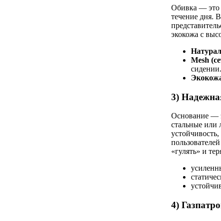
Обивка — это 
течение дня. В
представитель
экокожа с выс
Натурал
Mesh (с
сидении
Экокож
3) Надежна
Основание — э
стальные или 
устойчивость,
пользователей
«гулять» и тер
усиленн
статичес
устойчив
4) Газпатро