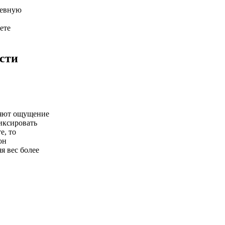
невную
ете
сти
няют ощущение
фиксировать
е, то
он
я вес более