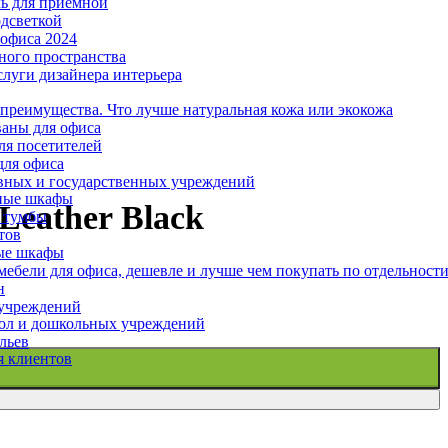
ль для приемной
одсветкой
офиса 2024
ного пространства
слуги дизайнера интерьера
 преимущества. Что лучше натуральная кожа или экокожа
аны для офиса
ля посетителей
для офиса
вных и государственных учреждений
ные шкафы
Leather Black
 тумбы
тов
ые шкафы
ебели для офиса, дешевле и лучше чем покупать по отдельност
н
 учреждений
ол и дошкольных учреждений
льев
я клиентов