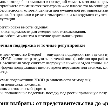
аль, о которой вспоминают в последний момент, хотя она напря
erprof часто применяются газпатроны 4-го класса: это высокий у
безопасности, который ценится при ежедневной регулировке вы
авно, без провалов и резких «выстрелов», а конструкция служит
луатации.
регулировка высоты сиденья;
класс надежности для ежедневного использования;
ая работа механизма в течение длительного срока.
ичная поддержка и точные регулировки
е преимущество Everprof — ощущение поддержки там, где она н
2D/3D помогают разгрузить плечевой пояс (особенно при рабо
 Поясничный упор снижает нагрузку на нижний отдел спины. П
 формы поддерживает шею во время перерывов или звонков, ког
азад.
емые подлокотники 2D/3D (в зависимости от модели);
ная поддержка поясницы;
вник анатомической формы;
и, позволяющие подогнать посадку под рост и привычную позу.
рии выбрать: от представительства до «