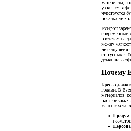
материалы, ра
узнаваемая фи
чувствуется б
посадка не «п
Everprof заре
современный д
расчетом на д
между мягкост
нет ощущения 
статусных каб
домашнего офи
Почему E
Кресло должно
годами. В Eve
материалов, к
настройкам: че
меньше усталос
Продума
геометри
Персона