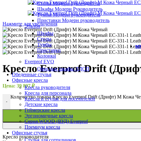
Столы Модерн руководитель
Шкафы Модерн Руководитель
Тумбы Модерн руководитель
Приставки Модерн руководитель
Нажмите для увеличения
Эталон
Шкафы
Столы
Тумбы
МЯ
Приставки
Колонки
Everprof EVO
Кресло Everprof Drift (Дри
Офисные шкафы ЛДСП
Обеденные стулья
Офисные кресла
Цена:
39 897
₽
Кресла руководителя
Кресла для персонала
Количество товара Кресло Everprof Drift (Дрифт) M Кожа Че
Кресла и стулья для посетителей
-
Детские кресла
Геймерские кресла
Эргономичные кресла
Серия WOOD (ВУД) Everprof
Премиум кресла
Офисные стулья
Кресло руководителя
Стулья для сотрудников