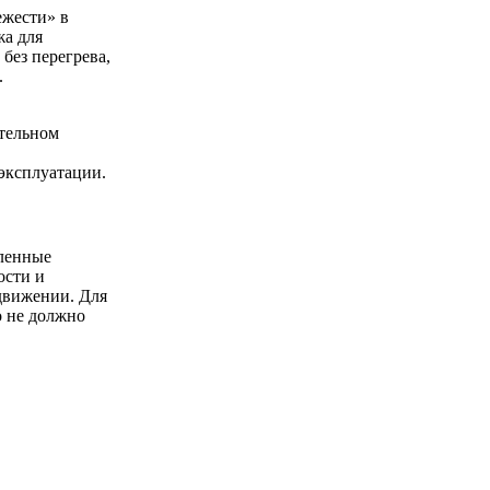
ежести» в
жа для
без перегрева,
.
тельном
эксплуатации.
иленные
ости и
 движении. Для
о не должно