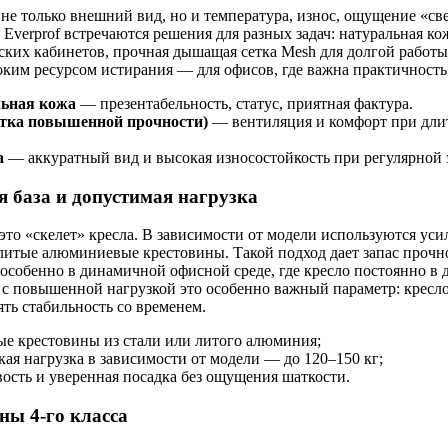
не только внешний вид, но и температура, износ, ощущение «св
 Everprof встречаются решения для разных задач: натуральная ко
ских кабинетов, прочная дышащая сетка Mesh для долгой работы 
оким ресурсом истирания — для офисов, где важна практичность
ьная кожа
— презентабельность, статус, приятная фактура.
етка повышенной прочности)
— вентиляция и комфорт при дли
.
а
— аккуратный вид и высокая износостойкость при регулярной 
я база и допустимая нагрузка
то «скелет» кресла. В зависимости от модели используются ус
литые алюминиевые крестовины. Такой подход дает запас прочн
 особенно в динамичной офисной среде, где кресло постоянно в
 с повышенной нагрузкой это особенно важный параметр: кресл
ять стабильность со временем.
ые крестовины из стали или литого алюминия;
кая нагрузка в зависимости от модели — до 120–150 кг;
ость и уверенная посадка без ощущения шаткости.
ны 4-го класса