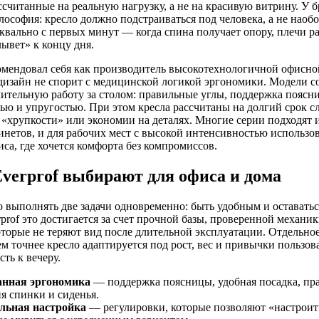
ссчитанные на реальную нагрузку, а не на красивую витрину. У 
лософия: кресло должно подстраиваться под человека, а не наобо
уквально с первых минут — когда спина получает опору, плечи ра
лывет» к концу дня.
комендовал себя как производитель высокотехнологичной офисной
изайн не спорит с медицинской логикой эргономики. Модели со
лительную работу за столом: правильные углы, поддержка поясн
ью и упругостью. При этом кресла рассчитаны на долгий срок 
«хрупкости» или экономии на деталях. Многие серии подходят и
инетов, и для рабочих мест с высокой интенсивностью использов
са, где хочется комфорта без компромиссов.
verprof выбирают для офиса и дома
 выполнять две задачи одновременно: быть удобным и оставать
rprof это достигается за счет прочной базы, проверенной механик
оторые не теряют вид после длительной эксплуатации. Отдельн
м точнее кресло адаптируется под рост, вес и привычки пользова
ть к вечеру.
нная эргономика
— поддержка поясницы, удобная посадка, пр
я спинки и сиденья.
льная настройка
— регулировки, которые позволяют «настроит