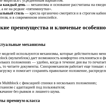
 не мириться с усредненным вариантом.
на каждый день
— механизмы и основание рассчитаны на ежед
, а не на редкие «пятиминутки».
альный стиль
— кресла органично смотрятся и в строгом кабин
теля, и в современном опенспейсе.
кие преимущества и ключевые особенно
ектуальные механизмы
е моделей используются механизмы, которые действительно ме
iblock (мультиблок) дает возможность комфортно отклоняться и 
ольких положениях — удобно, когда в течение дня вы то печатает
ь, то читаете документы. Синхромеханизм работает еще тоньше: 
агрузку и помогает сохранять правильное положение, распределя
 Multiblock с фиксацией спинки в нескольких положениях;
ханизм с адаптацией под пользователя;
качание без рывков и лишнего шума.
лы премиум-класса