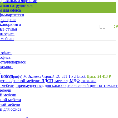
ыдвижными ящиками
 для сотрудников
 для офиса
ы-картотеки
ля офиса
 коворкинга
0
ые стулья
ля офиса
 мебели
 офиса
 офиса
еталлокаркасе
 комнат
т
 мебель
f Drift (Дрифт) M Экокожа Черный EC-331-1 PU Black
Цена:
24 413
₽
ства офисной мебели: ЛДСП, металл, МДФ, экокожа
 мебели, преимущества, для каких офисов серый цвет оптимале
мебели
ой мебели
сной мебели
сной мебели
и для офиса