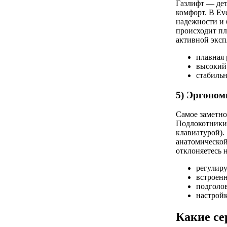
Газлифт — дет
комфорт. В Ev
надежности и 
происходит пл
активной эксп
плавная 
высокий 
стабильн
5) Эргоном
Самое заметно
Подлокотники 
клавиатурой).
анатомической
отклоняетесь н
регулиру
встроен
подголо
настройк
Какие се