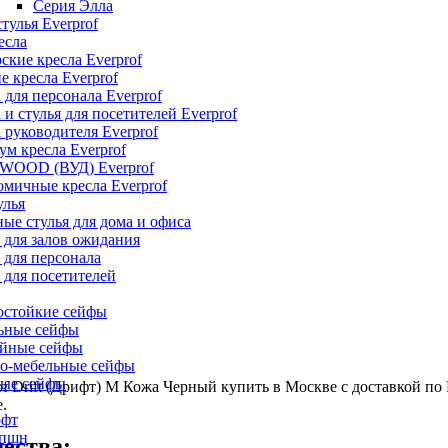
Серия Элла
тулья Everprof
есла
ские кресла Everprof
е кресла Everprof
 для персонала Everprof
 и стулья для посетителей Everprof
 руководителя Everprof
м кресла Everprof
 WOOD (ВУД) Everprof
мичные кресла Everprof
улья
ые стулья для дома и офиса
 для залов ожидания
 для персонала
 для посетителей
остойкие сейфы
ьные сейфы
йные сейфы
о-мебельные сейфы
ые сейфы
of Drift (Дрифт) M Кожа Черный купить в Москве с доставкой по
.
офт
епшн
ества: