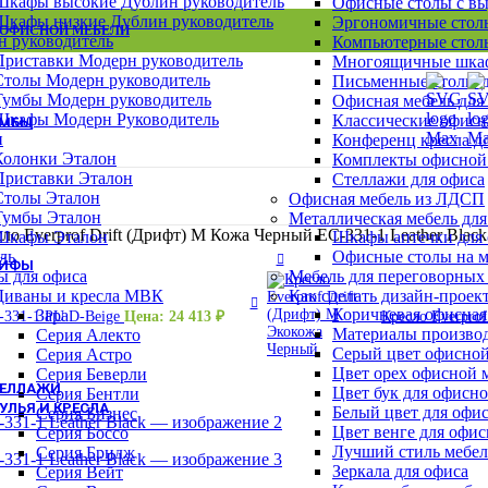
Шкафы высокие Дублин руководитель
Офисные столы с в
Шкафы для сумок
Шкафы низкие Дублин руководитель
Эргономичные столы
Архивные шкафы
 ОФИСНОЙ МЕБЕЛИ
ВСЕ СТОЛЫ
ВСЕ ТУМБЫ
ВСЕ ШКАФЫ
н руководитель
Компьютерные столы
Бухгалтерские шкафы
Приставки Модерн руководитель
Многоящичные шкаф
Картотечные шкафы
Столы Модерн руководитель
Письменные столы д
Шкафы для раздевалок
Тумбы Модерн руководитель
Офисная мебель для
Смотреть все шкафы
Шкафы Модерн Руководитель
Классические офисн
УМБЫ
н
Конференц кресла д
Тумбы Канц
Колонки Эталон
Комплекты офисной
Тумбы Эталон
Приставки Эталон
Стеллажи для офиса
Тумбы Модерн персонал
Столы Эталон
Офисная мебель из ЛДСП
Тумбы Модерн руководитель
Тумбы Эталон
Металлическая мебель для
Тумбы монолит персонал
ло Everprof Drift (Дрифт) M Кожа Черный EC-331-1 Leather Black
Шкафы Эталон
Шкафы аптечки для
Смотреть все тумбы
ль
Офисные столы на м
ЕЙФЫ
ы для офиса
Мебель для переговорных
Взломостойкие сейфы
Диваны и кресла МВК
Как сделать дизайн-проек
Офисно-мебельные сейфы
Коричневая офисная
Зара
C-331-1 PU D-Beige
Цена:
24 413
₽
Кресло Everpro
Офисные сейфы
Материалы производ
Серия Алекто
Мебельные сейфы
Серый цвет офисной
Серия Астро
Оружейные сейфы
Цвет орех офисной 
Серия Беверли
ТЕЛЛАЖИ
Цвет бук для офисн
Серия Бентли
УЛЬЯ И КРЕСЛА
Белый цвет для офи
Серия Бизнес
Цвет венге для офи
Кресла для персонала
Серия Боссо
Лучший стиль мебел
Кресла руководителя
Серия Бридж
Зеркала для офиса
Барные стулья
Серия Вейт