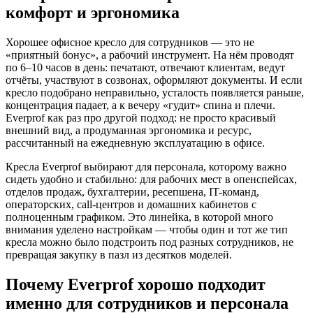
комфорт и эргономика
Хорошее офисное кресло для сотрудников — это не
«приятный бонус», а рабочий инструмент. На нём проводят
по 6–10 часов в день: печатают, отвечают клиентам, ведут
отчёты, участвуют в созвонах, оформляют документы. И если
кресло подобрано неправильно, усталость появляется раньше,
концентрация падает, а к вечеру «гудит» спина и плечи.
Everprof как раз про другой подход: не просто красивый
внешний вид, а продуманная эргономика и ресурс,
рассчитанный на ежедневную эксплуатацию в офисе.
Кресла Everprof выбирают для персонала, которому важно
сидеть удобно и стабильно: для рабочих мест в опенспейсах,
отделов продаж, бухгалтерии, ресепшена, IT-команд,
операторских, call-центров и домашних кабинетов с
полноценным графиком. Это линейка, в которой много
внимания уделено настройкам — чтобы один и тот же тип
кресла можно было подстроить под разных сотрудников, не
превращая закупку в пазл из десятков моделей.
Почему Everprof хорошо подходит
именно для сотрудников и персонала