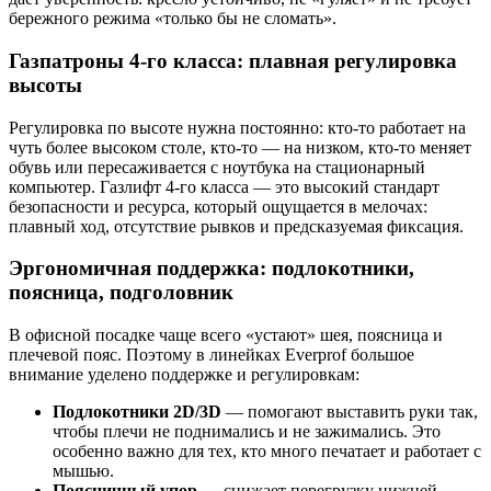
бережного режима «только бы не сломать».
Газпатроны 4-го класса: плавная регулировка
высоты
Регулировка по высоте нужна постоянно: кто-то работает на
чуть более высоком столе, кто-то — на низком, кто-то меняет
обувь или пересаживается с ноутбука на стационарный
компьютер. Газлифт 4-го класса — это высокий стандарт
безопасности и ресурса, который ощущается в мелочах:
плавный ход, отсутствие рывков и предсказуемая фиксация.
Эргономичная поддержка: подлокотники,
поясница, подголовник
В офисной посадке чаще всего «устают» шея, поясница и
плечевой пояс. Поэтому в линейках Everprof большое
внимание уделено поддержке и регулировкам:
Подлокотники 2D/3D
— помогают выставить руки так,
чтобы плечи не поднимались и не зажимались. Это
особенно важно для тех, кто много печатает и работает с
мышью.
Поясничный упор
— снижает перегрузку нижней