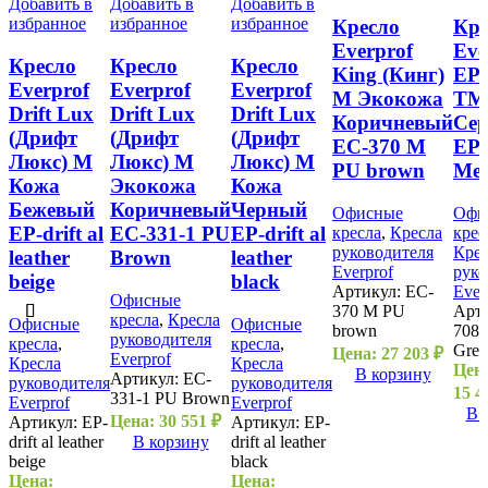
Добавить в
Добавить в
Добавить в
избранное
избранное
избранное
Кресло
Кре
Everprof
Eve
Кресло
Кресло
Кресло
King (Кинг)
EP-
Everprof
Everprof
Everprof
M Экокожа
TM
Drift Lux
Drift Lux
Drift Lux
Коричневый
Се
(Дрифт
(Дрифт
(Дрифт
EC-370 M
EP-
Люкс) M
Люкс) M
Люкс) M
PU brown
Mes
Кожа
Экокожа
Кожа
Бежевый
Коричневый
Черный
Офисные
Офи
EP-drift al
EC-331-1 PU
EP-drift al
кресла
,
Кресла
крес
руководителя
Крес
leather
Brown
leather
Everprof
руко
beige
black
Артикул:
EC-
Ever
Офисные
370 M PU
Арт
кресла
,
Кресла
Офисные
Офисные
brown
708 
руководителя
кресла
,
кресла
,
Grey
Цена:
27 203
₽
Everprof
Кресла
Кресла
Цен
В корзину
Артикул:
EC-
руководителя
руководителя
15 4
331-1 PU Brown
Everprof
Everprof
В 
Цена:
30 551
₽
Артикул:
EP-
Артикул:
EP-
drift al leather
В корзину
drift al leather
beige
black
Цена:
Цена: