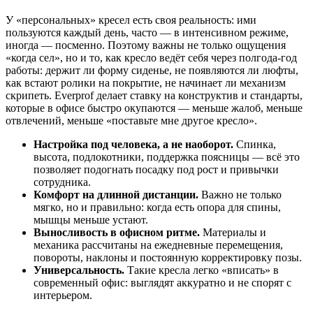
У «персональных» кресел есть своя реальность: ими
пользуются каждый день, часто — в интенсивном режиме,
иногда — посменно. Поэтому важны не только ощущения
«когда сел», но и то, как кресло ведёт себя через полгода-год
работы: держит ли форму сиденье, не появляются ли люфты,
как встают ролики на покрытие, не начинает ли механизм
скрипеть. Everprof делает ставку на конструктив и стандарты,
которые в офисе быстро окупаются — меньше жалоб, меньше
отвлечений, меньше «поставьте мне другое кресло».
Настройка под человека, а не наоборот.
Спинка,
высота, подлокотники, поддержка поясницы — всё это
позволяет подогнать посадку под рост и привычки
сотрудника.
Комфорт на длинной дистанции.
Важно не только
мягко, но и правильно: когда есть опора для спины,
мышцы меньше устают.
Выносливость в офисном ритме.
Материалы и
механика рассчитаны на ежедневные перемещения,
повороты, наклоны и постоянную корректировку позы.
Универсальность.
Такие кресла легко «вписать» в
современный офис: выглядят аккуратно и не спорят с
интерьером.