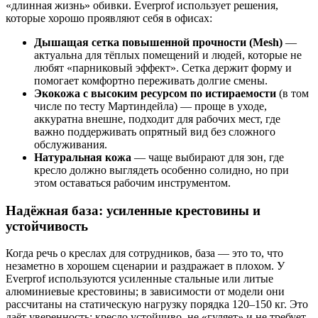
«длинная жизнь» обивки. Everprof использует решения,
которые хорошо проявляют себя в офисах:
Дышащая сетка повышенной прочности (Mesh)
—
актуальна для тёплых помещений и людей, которые не
любят «парниковый эффект». Сетка держит форму и
помогает комфортно переживать долгие смены.
Экокожа с высоким ресурсом по истираемости
(в том
числе по тесту Мартиндейла) — проще в уходе,
аккуратна внешне, подходит для рабочих мест, где
важно поддерживать опрятный вид без сложного
обслуживания.
Натуральная кожа
— чаще выбирают для зон, где
кресло должно выглядеть особенно солидно, но при
этом оставаться рабочим инструментом.
Надёжная база: усиленные крестовины и
устойчивость
Когда речь о креслах для сотрудников, база — это то, что
незаметно в хорошем сценарии и раздражает в плохом. У
Everprof используются усиленные стальные или литые
алюминиевые крестовины; в зависимости от модели они
рассчитаны на статическую нагрузку порядка 120–150 кг. Это
даёт уверенность: кресло устойчиво, не «гуляет» и не требует