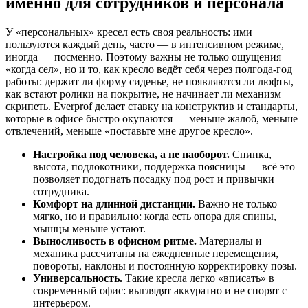
именно для сотрудников и персонала
У «персональных» кресел есть своя реальность: ими
пользуются каждый день, часто — в интенсивном режиме,
иногда — посменно. Поэтому важны не только ощущения
«когда сел», но и то, как кресло ведёт себя через полгода-год
работы: держит ли форму сиденье, не появляются ли люфты,
как встают ролики на покрытие, не начинает ли механизм
скрипеть. Everprof делает ставку на конструктив и стандарты,
которые в офисе быстро окупаются — меньше жалоб, меньше
отвлечений, меньше «поставьте мне другое кресло».
Настройка под человека, а не наоборот.
Спинка,
высота, подлокотники, поддержка поясницы — всё это
позволяет подогнать посадку под рост и привычки
сотрудника.
Комфорт на длинной дистанции.
Важно не только
мягко, но и правильно: когда есть опора для спины,
мышцы меньше устают.
Выносливость в офисном ритме.
Материалы и
механика рассчитаны на ежедневные перемещения,
повороты, наклоны и постоянную корректировку позы.
Универсальность.
Такие кресла легко «вписать» в
современный офис: выглядят аккуратно и не спорят с
интерьером.