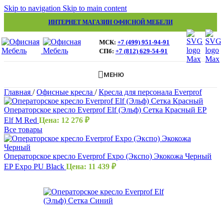
Skip to navigation
Skip to main content
ИНТЕРНЕТ МАГАЗИН ОФИСНОЙ МЕБЕЛИ
МСК:
+7 (499) 951-94-91
СПб:
+7 (812) 629-54-91
МЕНЮ
Главная
/
Офисные кресла
/
Кресла для персонала Everprof
Операторское кресло Everprof Elf (Эльф) Сетка Красный EP
Elf M Red
Цена:
12 276
₽
Все товары
Операторское кресло Everprof Expo (Экспо) Экокожа Черный
EP Expo PU Black
Цена:
11 439
₽