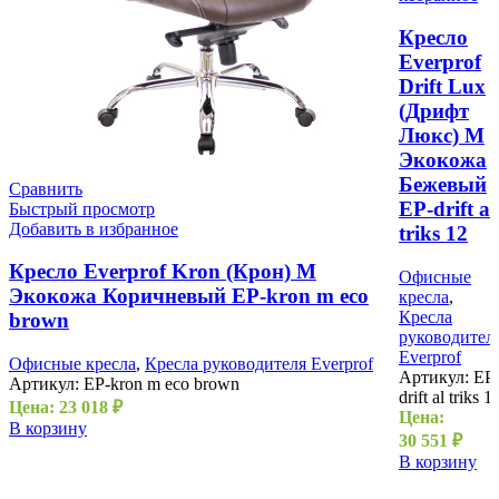
Кресло
Everprof
Drift Lux
(Дрифт
Люкс) M
Экокожа
Бежевый
Сравнить
EP-drift al
Быстрый просмотр
Добавить в избранное
triks 12
Кресло Everprof Kron (Крон) М
Офисные
Экокожа Коричневый EP-kron m eco
кресла
,
Кресла
brown
руководител
Everprof
Офисные кресла
,
Кресла руководителя Everprof
Артикул:
EP
Артикул:
EP-kron m eco brown
drift al triks 1
Цена:
23 018
₽
Цена:
В корзину
30 551
₽
В корзину