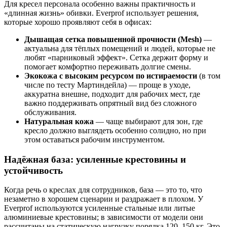
Для кресел персонала особенно важны практичность и
«длинная жизнь» обивки. Everprof использует решения,
которые хорошо проявляют себя в офисах:
Дышащая сетка повышенной прочности (Mesh)
—
актуальна для тёплых помещений и людей, которые не
любят «парниковый эффект». Сетка держит форму и
помогает комфортно переживать долгие смены.
Экокожа с высоким ресурсом по истираемости
(в том
числе по тесту Мартиндейла) — проще в уходе,
аккуратна внешне, подходит для рабочих мест, где
важно поддерживать опрятный вид без сложного
обслуживания.
Натуральная кожа
— чаще выбирают для зон, где
кресло должно выглядеть особенно солидно, но при
этом оставаться рабочим инструментом.
Надёжная база: усиленные крестовины и
устойчивость
Когда речь о креслах для сотрудников, база — это то, что
незаметно в хорошем сценарии и раздражает в плохом. У
Everprof используются усиленные стальные или литые
алюминиевые крестовины; в зависимости от модели они
рассчитаны на статическую нагрузку порядка 120–150 кг. Это