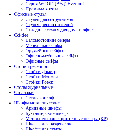
Серия WOOD (ВУД) Everprof
Премиум кресла
Офисные стулья
Стулья для сотрудников
Стулья для посетителей
Складные стулья для дома и офиса
Сейфы
Взломостойкие сейфы
Мебельные сейфы
Оружейные сейфы
Офисно-мебельные сейфы
Офисные сейфы
Стойки ресепшн
Стойки Дэмир
Стойки Монолит
Стойки Ровер
Столы журнальные
Стеллажи
Стеллажи лофт
Шкафы металлические
Архивные шкафы
Бухгалтерские шкафы
Металлические картотечные шкафы (КР)
Шкафы для раздевалок
Шкафы для сумок