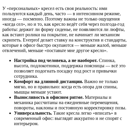
У «персональных» кресел есть своя реальность: ими
пользуются каждый день, часто — в интенсивном режиме,
иногда — посменно. Поэтому важны не только ощущения
«когда сел», но и то, как кресло ведёт себя через полгода-год
работы: держит ли форму сиденье, не появляются ли люфты,
как встают ролики на покрытие, не начинает ли механизм
скрипеть. Everprof делает ставку на конструктив и стандарты,
которые в офисе быстро окупаются — меньше жалоб, меньше
отвлечений, меньше «поставьте мне другое кресло».
Настройка под человека, а не наоборот.
Спинка,
высота, подлокотники, поддержка поясницы — всё это
позволяет подогнать посадку под рост и привычки
сотрудника.
Комфорт на длинной дистанции.
Важно не только
мягко, но и правильно: когда есть опора для спины,
мышцы меньше устают.
Выносливость в офисном ритме.
Материалы и
механика рассчитаны на ежедневные перемещения,
повороты, наклоны и постоянную корректировку позы.
Универсальность.
Такие кресла легко «вписать» в
современный офис: выглядят аккуратно и не спорят с
интерьером.