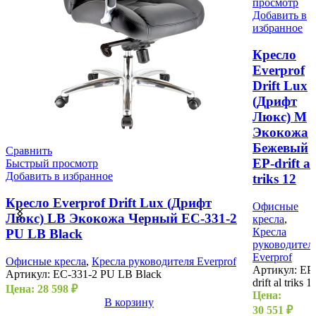
просмотр
Добавить в
избранное
Кресло
Everprof
Drift Lux
(Дрифт
Люкс) M
Экокожа
Бежевый
Сравнить
EP-drift al
Быстрый просмотр
Добавить в избранное
triks 12
Кресло Everprof Drift Lux (Дрифт
Офисные
Люкс) LB Экокожа Черный EC-331-2
кресла
,
Кресла
PU LB Black
руководител
Everprof
Офисные кресла
,
Кресла руководителя Everprof
Артикул:
EP
Артикул:
EC-331-2 PU LB Black
drift al triks 1
Цена:
28 598
₽
Цена:
В корзину
30 551
₽