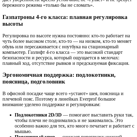
бережного режима «только бы не сломать».
Газпатроны 4-го класса: плавная регулировка
высоты
Регулировка по высоте нужна постоянно: кто-то работает на
чуть более высоком столе, кто-то — на низком, кто-то меняет
обувь или пересаживается с ноутбука на стационарный
компьютер. Газлифт 4-го класса — это высокий стандарт
безопасности и ресурса, который ощущается в мелочах:
плавный ход, отсутствие рывков и предсказуемая фиксация.
Эргономичная поддержка: подлокотники,
поясница, подголовник
В офисной посадке чаще всего «устают» шея, поясница и
плечевой пояс. Поэтому в линейках Everprof большое
внимание уделено поддержке и регулировкам:
Подлокотники 2D/3D
— помогают выставить руки так,
чтобы плечи не поднимались и не зажимались. Это
особенно важно для тех, кто много печатает и работает с
мышью.
Поясничный упор
— снижает перегрузку нижней