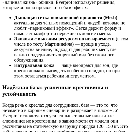
«длинная жизнь» обивки. Everprof использует решения,
которые хорошо проявляют себя в офисах:
Дышащая сетка повышенной прочности (Mesh)
—
актуальна для тёплых помещений и людей, которые не
любят «парниковый эффект». Сетка держит форму и
помогает комфортно переживать долгие смены.
Экокожа с высоким ресурсом по истираемости
(в том
числе по тесту Мартиндейла) — проще в уходе,
аккуратна внешне, подходит для рабочих мест, где
важно поддерживать опрятный вид без сложного
обслуживания.
Натуральная кожа
— чаще выбирают для зон, где
кресло должно выглядеть особенно солидно, но при
этом оставаться рабочим инструментом.
Надёжная база: усиленные крестовины и
устойчивость
Когда речь о креслах для сотрудников, база — это то, что
незаметно в хорошем сценарии и раздражает в плохом. У
Everprof используются усиленные стальные или литые
алюминиевые крестовины; в зависимости от модели они
рассчитаны на статическую нагрузку порядка 120–150 кг. Это
даёт уверенность: кресло устойчиво, не «гуляет» и не требует