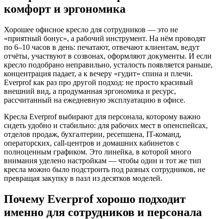
комфорт и эргономика
Хорошее офисное кресло для сотрудников — это не
«приятный бонус», а рабочий инструмент. На нём проводят
по 6–10 часов в день: печатают, отвечают клиентам, ведут
отчёты, участвуют в созвонах, оформляют документы. И если
кресло подобрано неправильно, усталость появляется раньше,
концентрация падает, а к вечеру «гудит» спина и плечи.
Everprof как раз про другой подход: не просто красивый
внешний вид, а продуманная эргономика и ресурс,
рассчитанный на ежедневную эксплуатацию в офисе.
Кресла Everprof выбирают для персонала, которому важно
сидеть удобно и стабильно: для рабочих мест в опенспейсах,
отделов продаж, бухгалтерии, ресепшена, IT-команд,
операторских, call-центров и домашних кабинетов с
полноценным графиком. Это линейка, в которой много
внимания уделено настройкам — чтобы один и тот же тип
кресла можно было подстроить под разных сотрудников, не
превращая закупку в пазл из десятков моделей.
Почему Everprof хорошо подходит
именно для сотрудников и персонала