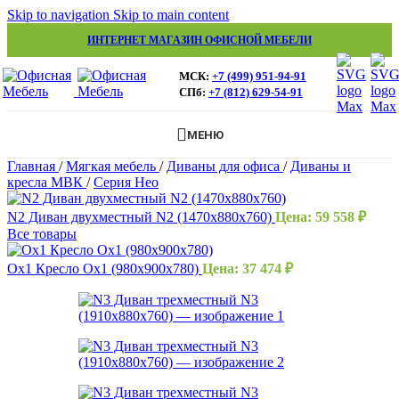
Skip to navigation
Skip to main content
ИНТЕРНЕТ МАГАЗИН ОФИСНОЙ МЕБЕЛИ
МСК:
+7 (499) 951-94-91
СПб:
+7 (812) 629-54-91
МЕНЮ
Главная
/
Мягкая мебель
/
Диваны для офиса
/
Диваны и
кресла МВК
/
Серия Нео
N2 Диван двухместный N2 (1470х880х760)
Цена:
59 558
₽
Все товары
Ox1 Кресло Ox1 (980х900х780)
Цена:
37 474
₽