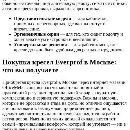
обычно «заточены» под длительную работу: сетчатые спинки,
активные регулировки, выраженная эргономика.
Представительские модели
— для кабинетов,
приемных, переговорных, где важны статус и
впечатление.
Эргономичные серии
— для тех, кто сидит подолгу и
хочет максимум настройки и вентиляции.
Универсальные решения
— для рабочих мест, где
кресло должно быть удобным для разных сотрудников.
Покупка кресел Everprof в Москве:
что вы получаете
Приобретая кресла Everprof в Москве через интернет-магазин
OfficeMebel.com, вы рассчитываете на понятный и
практичный результат: оригинальный товар, аккуратную
комплектацию и сервисную поддержку. Важны и мелочи,
которые не бросаются в глаза на фото, но отлично ощущаются
в использовании: бесшумные прорезиненные ролики,
адекватная плотность наполнителя сиденья, точная работа
регулировок. Именно из таких деталей складывается тот
самый «премиальный комфорт», который не утомляет — ни в
первый день, ни через несколько месяцев.