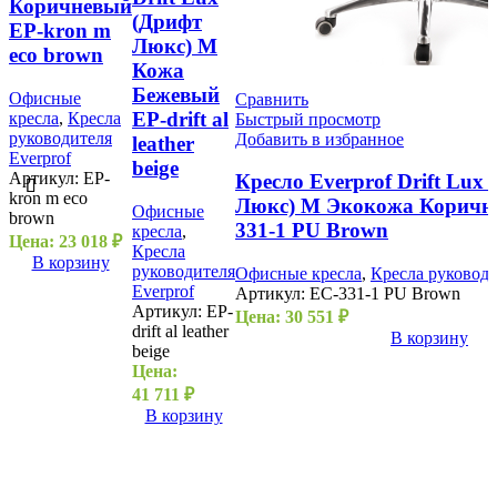
Коричневый
(Дрифт
EP-kron m
Люкс) M
eco brown
Кожа
Бежевый
Офисные
Сравнить
EP-drift al
кресла
,
Кресла
Быстрый просмотр
руководителя
Добавить в избранное
leather
Everprof
beige
Артикул:
EP-
Кресло Everprof Drift Lux
kron m eco
Люкс) M Экокожа Коричн
Офисные
brown
331-1 PU Brown
кресла
,
Цена:
23 018
₽
Кресла
В корзину
руководителя
Офисные кресла
,
Кресла руководи
Everprof
Артикул:
EC-331-1 PU Brown
Артикул:
EP-
Цена:
30 551
₽
drift al leather
В корзину
beige
Цена:
41 711
₽
В корзину