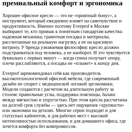
премиальный комфорт и эргономика
Хорошее офисное кресло — это не «приятный бонус», а
инструмент, который ежедневно влияет на самочувствие и
продуктивность. Именно поэтому Everprof в Москве
выбирают те, кто привык к понятным стандартам качества:
надежная механика, грамотная посадка и материалы,
рассчитанные на реальную нагрузку, а не на красивую
витрину. У бренда узнаваемая философия: кресло должно
подстраиваться под человека, а не наоборот. И это чувствуется
буквально с первых минут — когда спина получает опору,
плечи расслабляются, а посадка не «плывет» к концу дня.
Everprof зарекомендовал себя как производитель
высокотехнологичной офисной мебели, где современный
дизайн не спорит с медицинской логикой эргономики.
Модели создаются с расчетом на длительную работу за
столом: правильные углы, поддержка поясницы, баланс
между мягкостью и упругостью. При этом кресла рассчитаны
на долгий срок службы — здесь нет ощущения «хрупкости»
или экономии на деталях. Многие серии подходят и для
статусных кабинетов, и для рабочих мест с высокой
интенсивностью использования, и для домашнего офиса, где
хочется комфорта без компромиссов.