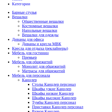
Категории
Барные стулья
Вешалки
Общественные вешалки
Костюмные вешалки
Напольные вешалки
Вешалки для одежды
Диваны для офиса
Диваны и кресла МВК
Кресла для отдыха (реклайнеры)
Мебель для гостиниц
Премьер
Мебель для общежитий
Монолит для общежитий
Матрасы для общежитий
Мебель для персонала
Канцлер
Столы Канцлер персонал
Шкафы узкие Канцлер
Шкафы низкие Канцлер
Шкафы высокие Канцлер
Тумбы Канцлер персонал
Приставки Канцлер персонал
Разное Канцлер