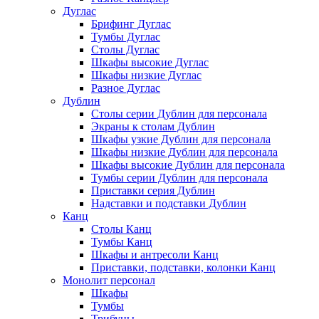
Дуглас
Брифинг Дуглас
Тумбы Дуглас
Столы Дуглас
Шкафы высокие Дуглас
Шкафы низкие Дуглас
Разное Дуглас
Дублин
Столы серии Дублин для персонала
Экраны к столам Дублин
Шкафы узкие Дублин для персонала
Шкафы низкие Дублин для персонала
Шкафы высокие Дублин для персонала
Тумбы серии Дублин для персонала
Приставки серия Дублин
Надставки и подставки Дублин
Канц
Столы Канц
Тумбы Канц
Шкафы и антресоли Канц
Приставки, подставки, колонки Канц
Монолит персонал
Шкафы
Тумбы
Трибуны