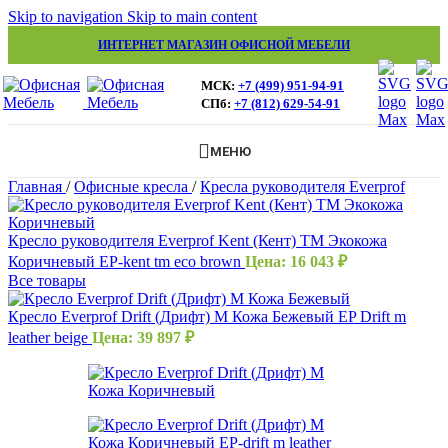
Skip to navigation
Skip to main content
ИНТЕРНЕТ МАГАЗИН ОФИСНОЙ МЕБЕЛИ
МСК:
+7 (499) 951-94-91
СПб:
+7 (812) 629-54-91
МЕНЮ
Главная
/
Офисные кресла
/
Кресла руководителя Everprof
Кресло руководителя Everprof Kent (Кент) TM Экокожа
Коричневый EP-kent tm eco brown
Цена:
16 043
₽
Все товары
Кресло Everprof Drift (Дрифт) M Кожа Бежевый EP Drift m
leather beige
Цена:
39 897
₽