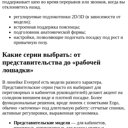
поддерживает шею во время перерывов или звонков, когда вы
отклоняетесь назад.
регулируемые подлокотники 2D/3D (в зависимости от
модели);
встроенная поддержка поясницы;
подголовник анатомической формы;
настройки, позволяющие подогнать посадку под рост и
привычную позу.
Какие серии выбрать: от
представительства до «рабочей
лошадки»
В линейке Everprof есть модели разного характера.
Представительские серии (часто их выбирают для
переговорных и кабинетов руководителей) делают акцент на
солидном внешнем виде и плотной посадке. Более
функциональные решения, вроде линеек с пометками Ergo,
обычно «заточены» под длительную работу: сетчатые спинки,
активные регулировки, выраженная эргономика.
Представительские модели
— для кабинетов,
приемных, переговорных, где важны статус и