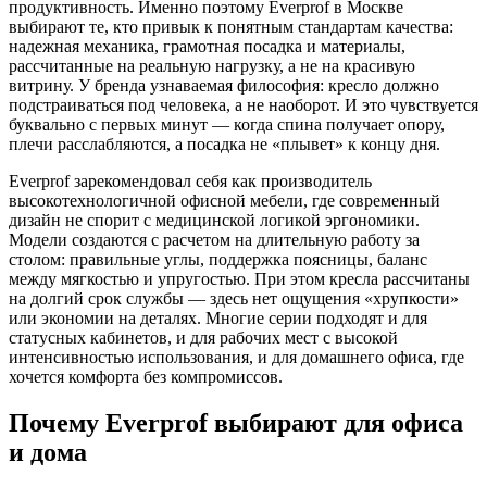
продуктивность. Именно поэтому Everprof в Москве
выбирают те, кто привык к понятным стандартам качества:
надежная механика, грамотная посадка и материалы,
рассчитанные на реальную нагрузку, а не на красивую
витрину. У бренда узнаваемая философия: кресло должно
подстраиваться под человека, а не наоборот. И это чувствуется
буквально с первых минут — когда спина получает опору,
плечи расслабляются, а посадка не «плывет» к концу дня.
Everprof зарекомендовал себя как производитель
высокотехнологичной офисной мебели, где современный
дизайн не спорит с медицинской логикой эргономики.
Модели создаются с расчетом на длительную работу за
столом: правильные углы, поддержка поясницы, баланс
между мягкостью и упругостью. При этом кресла рассчитаны
на долгий срок службы — здесь нет ощущения «хрупкости»
или экономии на деталях. Многие серии подходят и для
статусных кабинетов, и для рабочих мест с высокой
интенсивностью использования, и для домашнего офиса, где
хочется комфорта без компромиссов.
Почему Everprof выбирают для офиса
и дома