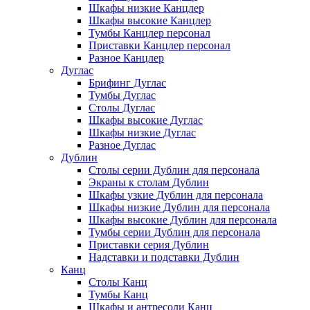
Шкафы низкие Канцлер
Шкафы высокие Канцлер
Тумбы Канцлер персонал
Приставки Канцлер персонал
Разное Канцлер
Дуглас
Брифинг Дуглас
Тумбы Дуглас
Столы Дуглас
Шкафы высокие Дуглас
Шкафы низкие Дуглас
Разное Дуглас
Дублин
Столы серии Дублин для персонала
Экраны к столам Дублин
Шкафы узкие Дублин для персонала
Шкафы низкие Дублин для персонала
Шкафы высокие Дублин для персонала
Тумбы серии Дублин для персонала
Приставки серия Дублин
Надставки и подставки Дублин
Канц
Столы Канц
Тумбы Канц
Шкафы и антресоли Канц