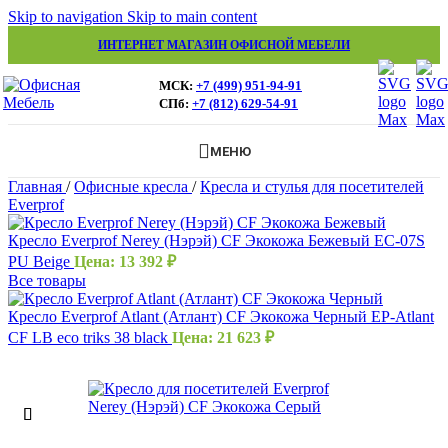
Skip to navigation
Skip to main content
ИНТЕРНЕТ МАГАЗИН ОФИСНОЙ МЕБЕЛИ
МСК:
+7 (499) 951-94-91
СПб:
+7 (812) 629-54-91
МЕНЮ
Главная
/
Офисные кресла
/
Кресла и стулья для посетителей
Everprof
Кресло Everprof Nerey (Нэрэй) CF Экокожа Бежевый EC-07S
PU Beige
Цена:
13 392
₽
Все товары
Кресло Everprof Atlant (Атлант) CF Экокожа Черный EP-Atlant
CF LB eco triks 38 black
Цена:
21 623
₽