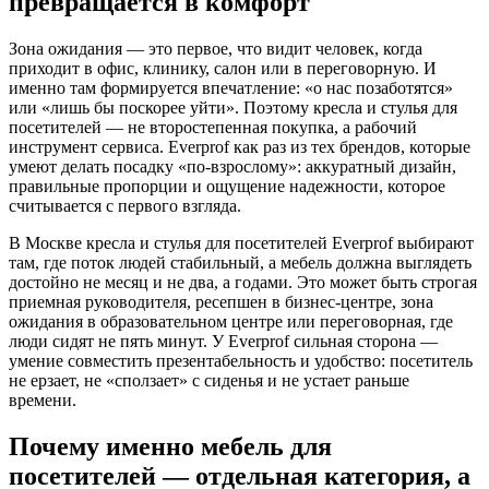
превращается в комфорт
Зона ожидания — это первое, что видит человек, когда
приходит в офис, клинику, салон или в переговорную. И
именно там формируется впечатление: «о нас позаботятся»
или «лишь бы поскорее уйти». Поэтому кресла и стулья для
посетителей — не второстепенная покупка, а рабочий
инструмент сервиса. Everprof как раз из тех брендов, которые
умеют делать посадку «по-взрослому»: аккуратный дизайн,
правильные пропорции и ощущение надежности, которое
считывается с первого взгляда.
В Москве кресла и стулья для посетителей Everprof выбирают
там, где поток людей стабильный, а мебель должна выглядеть
достойно не месяц и не два, а годами. Это может быть строгая
приемная руководителя, ресепшен в бизнес-центре, зона
ожидания в образовательном центре или переговорная, где
люди сидят не пять минут. У Everprof сильная сторона —
умение совместить презентабельность и удобство: посетитель
не ерзает, не «сползает» с сиденья и не устает раньше
времени.
Почему именно мебель для
посетителей — отдельная категория, а