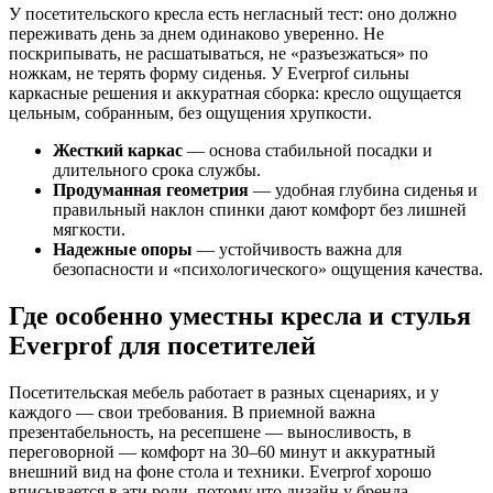
У посетительского кресла есть негласный тест: оно должно
переживать день за днем одинаково уверенно. Не
поскрипывать, не расшатываться, не «разъезжаться» по
ножкам, не терять форму сиденья. У Everprof сильны
каркасные решения и аккуратная сборка: кресло ощущается
цельным, собранным, без ощущения хрупкости.
Жесткий каркас
— основа стабильной посадки и
длительного срока службы.
Продуманная геометрия
— удобная глубина сиденья и
правильный наклон спинки дают комфорт без лишней
мягкости.
Надежные опоры
— устойчивость важна для
безопасности и «психологического» ощущения качества.
Где особенно уместны кресла и стулья
Everprof для посетителей
Посетительская мебель работает в разных сценариях, и у
каждого — свои требования. В приемной важна
презентабельность, на ресепшене — выносливость, в
переговорной — комфорт на 30–60 минут и аккуратный
внешний вид на фоне стола и техники. Everprof хорошо
вписывается в эти роли, потому что дизайн у бренда