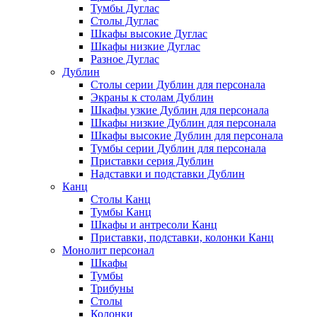
Тумбы Дуглас
Столы Дуглас
Шкафы высокие Дуглас
Шкафы низкие Дуглас
Разное Дуглас
Дублин
Столы серии Дублин для персонала
Экраны к столам Дублин
Шкафы узкие Дублин для персонала
Шкафы низкие Дублин для персонала
Шкафы высокие Дублин для персонала
Тумбы серии Дублин для персонала
Приставки серия Дублин
Надставки и подставки Дублин
Канц
Столы Канц
Тумбы Канц
Шкафы и антресоли Канц
Приставки, подставки, колонки Канц
Монолит персонал
Шкафы
Тумбы
Трибуны
Столы
Колонки