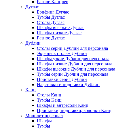
Разное Канцлер
Дуглас
Брифинг Дуглас
Тумбы Дуглас
Столы Дуглас
Шкафы высокие Дуглас
Шкафы низкие Дуглас
Разное Дуглас
Дублин
Столы серии Дублин для персонала
Экраны к столам Дублин
Шкафы узкие Дублин для персонала
Шкафы низкие Дублин для персонала
Шкафы высокие Дублин для персонала
Тумбы серии Дублин для персонала
Приставки серия Дублин
Надставки и подставки Дублин
Канц
Столы Канц
Тумбы Канц
Шкафы и антресоли Канц
Приставки, подставки, колонки Канц
Монолит персонал
Шкафы
Тумбы