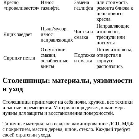
Кресло
Износ
Замена
или стоимость
«проваливается»
газлифта
газлифта
ремонта близка к
цене нового
кресла
Направляющие
Пыль/мусор,
Чистка и
изношены,
Ящик заедает
износ
смазка
треснули или
направляющих
погнуты
Отсутствие
Петля изношена,
смазки,
Подтяжка
отверстия в
Скрипят петли
ослабленные
и смазка
корпусе
винты
расползлись
Столешницы: материалы, уязвимости
и уход
Столешницы принимают на себя ножи, кружки, вес техники
и частые перемещения. Материал определяет, какие меры
нужны для защиты и восстановления поверхностей.
Типичные материалы в офисах: ламинированное ДСП, МДФ
с покрытием, массив дерева, шпон, стекло. Каждый требует
своей стратегии ухода.