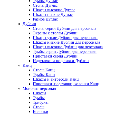
Тумбы Дуглас
Столы Дуглас
Шкафы высокие Дуглас
Шкафы низкие Дуглас
Разное Дуглас
Дублин
Столы серии Дублин для персонала
Экраны к столам Дублин
Шкафы узкие Дублин для персонала
Шкафы низкие Дублин для персонала
Шкафы высокие Дублин для персонала
Тумбы серии Дублин для персонала
Приставки серия Дублин
Надставки и подставки Дублин
Канц
Столы Канц
Тумбы Канц
Шкафы и антресоли Канц
Приставки, подставки, колонки Канц
Монолит персонал
Шкафы
Тумбы
Трибуны
Столы
Колонки