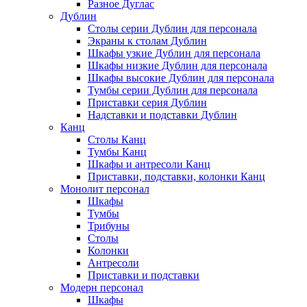
Разное Дуглас
Дублин
Столы серии Дублин для персонала
Экраны к столам Дублин
Шкафы узкие Дублин для персонала
Шкафы низкие Дублин для персонала
Шкафы высокие Дублин для персонала
Тумбы серии Дублин для персонала
Приставки серия Дублин
Надставки и подставки Дублин
Канц
Столы Канц
Тумбы Канц
Шкафы и антресоли Канц
Приставки, подставки, колонки Канц
Монолит персонал
Шкафы
Тумбы
Трибуны
Столы
Колонки
Антресоли
Приставки и подставки
Модерн персонал
Шкафы