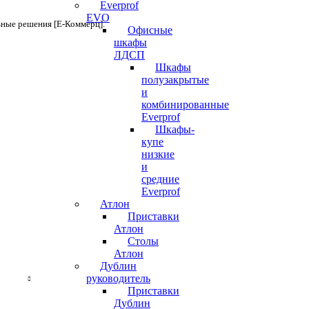
Everprof
EVO
ьные решения [Е-Коммерц].
Офисные
шкафы
ЛДСП
Шкафы
полузакрытые
и
комбинированные
Everprof
Шкафы-
купе
низкие
и
средние
Everprof
Атлон
Приставки
Атлон
Столы
Атлон
Дублин
руководитель
Приставки
Дублин