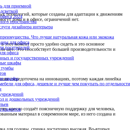
ль для приемной
одсветкой
ых технологий, которые созданы для адаптации к движениям
офиса 2024
огут дома и в офисе, ограничений нет.
ного пространства
слуги дизайнера интерьера
 преимущества. Что лучше натуральная кожа или экокожа
аны для офиса
в этот момент просто удобно сидеть и это основное
ля посетителей
или шее. Это способствует большей производительности и
для офиса
вных и государственных учреждений
ные шкафы
 тумбы
тов
ые шкафы
ния сосредоточена на инновациях, поэтому каждая линейка
ебели для офиса, дешевле и лучше чем покупать по отдельност
н
 учреждений
ол и дошкольных учреждений
льев
тву, кресло создаёт поясничную поддержку для человека,
я клиентов
ованным материал в современном мире, из него создана и
ка для головы, спинка достаточно высокая. Во-вторых,