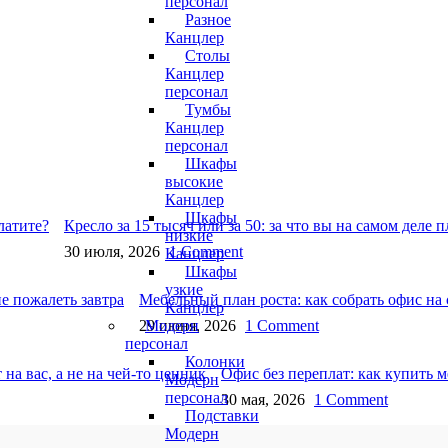
персонал
Разное
Канцлер
Столы
Канцлер
персонал
Тумбы
Канцлер
персонал
Шкафы
высокие
Канцлер
Шкафы
Кресло за 15 тысяч или за 50: за что вы на самом деле 
низкие
30 июля, 2026
1 Comment
Канцлер
Шкафы
узкие
Мебельный план роста: как собрать офис на 
Канцлер
Модерн
29 июня, 2026
1 Comment
персонал
Колонки
Офис без переплат: как купить ме
Модерн
персонал
30 мая, 2026
1 Comment
Подставки
Модерн