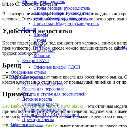
Модерн руководитель
Столы Модерн руководитель
Шкафы Модерн Руководитель
Высокоэргономичные (анатомические или ортопедические) крес
Тумбы Модерн руководитель
человека. Это кресло имеет уникальную технологию эргономики
Приставки Модерн руководитель
Эталон
Удобства и недостатки
Шкафы
Столы
Кресло подстраивается под конкретного человека, снимая нап
Тумбы
МЯ
преимущество. На таком кресле можно дольше сидеть за какой-
Приставки
трудоспособности.
Колонки
Everprof EVO
Бренд
Офисные шкафы ЛДСП
Обеденные стулья
EVERPROF производит такие кресла для российского рынка. С
Офисные кресла
кресел качественно отличается от предыдущей линейки и от п
Кресла руководителя
Кресла для персонала
Примеры
Кресла и стулья для посетителей
Детские кресла
Геймерские кресла
Leo Black CF (EP-leo black CF PU black)
– это отличная модел
Эргономичные кресла
причём достигается это не дополнительной подушечкой, а имен
Серия WOOD (ВУД) Everprof
обивка кресла. Монолитный каркас обладает крепостью и выде
Премиум кресла
Офисные стулья
EP-705 (EP-705 Mesh Black)
имеет принципиально другое строе