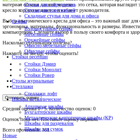
Стулья для сотрудников
материал обивки данной модели – это сетка, которая выглядит 
Стулья для посетителей
кресло хорошо впишется в кабинет руководителя.
Складные стулья для дома и офиса
Выбор анатомического кресла для офиса – это важный шаг для 
Сейфы
эргономика, материалы, функциональность и размеры. Инвести
Взломостойкие сейфы
компьютером. Сделайте выбор в пользу своего комфорта и здор
Мебельные сейфы
Оружейные сейфы
Насколько публикация полезна?
Офисно-мебельные сейфы
Офисные сейфы
Нажмите на звезду, чтобы оценить!
Стойки ресепшн
Стойки Дэмир
Стойки Монолит
Стойки Ровер
Столы журнальные
Стеллажи
Стеллажи лофт
Отправить оценку
Шкафы металлические
Архивные шкафы
Средняя оценка
0
/ 5. Количество оценок:
0
Бухгалтерские шкафы
Металлические картотечные шкафы (КР)
Оценок пока нет. Поставьте оценку первым.
Шкафы для раздевалок
Шкафы для сумок
Всего прочтений:
361
Новые