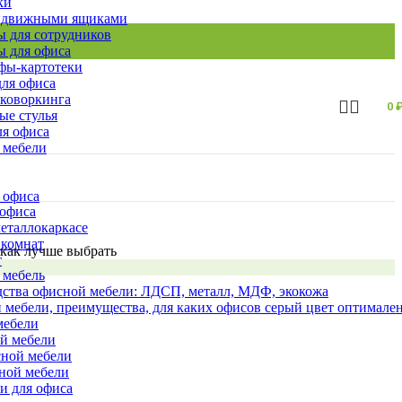
ки
ыдвижными ящиками
 для сотрудников
 для офиса
ы-картотеки
ля офиса
 коворкинга
0
ые стулья
ля офиса
 мебели
 офиса
 офиса
еталлокаркасе
 комнат
 как лучше выбрать
т
 мебель
ства офисной мебели: ЛДСП, металл, МДФ, экокожа
 мебели, преимущества, для каких офисов серый цвет оптимале
мебели
ой мебели
сной мебели
сной мебели
и для офиса