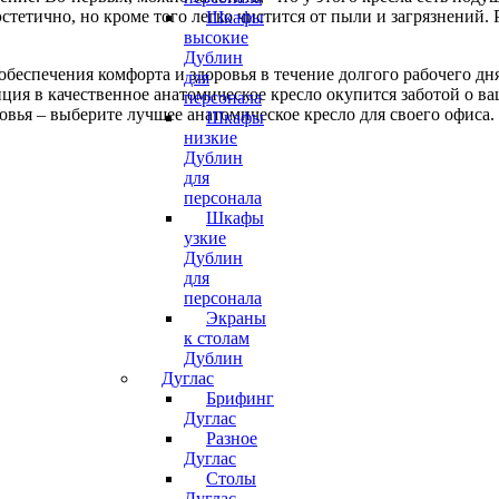
эстетично, но кроме того легко чистится от пыли и загрязнений.
Шкафы
высокие
Дублин
обеспечения комфорта и здоровья в течение долгого рабочего дн
для
ция в качественное анатомическое кресло окупится заботой о в
персонала
овья – выберите лучшее анатомическое кресло для своего офиса.
Шкафы
низкие
Дублин
для
персонала
Шкафы
узкие
Дублин
для
персонала
Экраны
к столам
Дублин
Дуглас
Брифинг
Дуглас
Разное
Дуглас
Столы
Дуглас