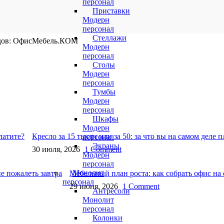
персонал
Приставки
Модерн
персонал
Стеллажи
ндов: ОфисМебель.КОМ
Модерн
персонал
Столы
Модерн
персонал
Тумбы
Модерн
персонал
Шкафы
Модерн
Кресло за 15 тысяч или за 50: за что вы на самом деле 
персонал
Экраны
30 июля, 2026
1 Comment
Модерн
персонал
Монолит
Мебельный план роста: как собрать офис на 
персонал
29 июня, 2026
1 Comment
Антресоли
Монолит
персонал
Колонки