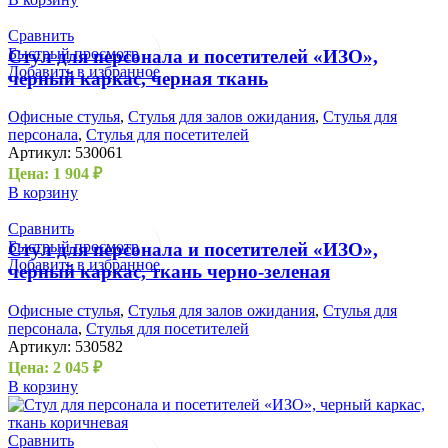
Сравнить
Быстрый просмотр
Стул для персонала и посетителей «ИЗО»,
Добавить в избранное
черный каркас, черная ткань
Офисные стулья
,
Стулья для залов ожидания
,
Стулья для
персонала
,
Стулья для посетителей
Артикул:
530061
Цена:
1 904
₽
В корзину
Сравнить
Быстрый просмотр
Стул для персонала и посетителей «ИЗО»,
Добавить в избранное
черный каркас, ткань черно-зеленая
Офисные стулья
,
Стулья для залов ожидания
,
Стулья для
персонала
,
Стулья для посетителей
Артикул:
530582
Цена:
2 045
₽
В корзину
Сравнить