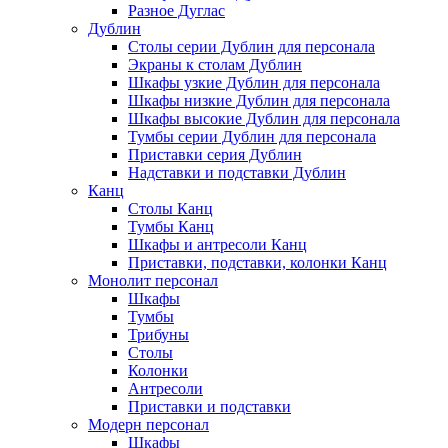
Разное Дуглас
Дублин
Столы серии Дублин для персонала
Экраны к столам Дублин
Шкафы узкие Дублин для персонала
Шкафы низкие Дублин для персонала
Шкафы высокие Дублин для персонала
Тумбы серии Дублин для персонала
Приставки серия Дублин
Надставки и подставки Дублин
Канц
Столы Канц
Тумбы Канц
Шкафы и антресоли Канц
Приставки, подставки, колонки Канц
Монолит персонал
Шкафы
Тумбы
Трибуны
Столы
Колонки
Антресоли
Приставки и подставки
Модерн персонал
Шкафы