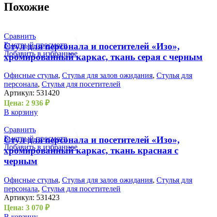
Похожие
Сравнить
Быстрый просмотр
Стул для персонала и посетителей «Изо»,
Добавить в избранное
хромированный каркас, ткань серая с черным
Офисные стулья
,
Стулья для залов ожидания
,
Стулья для
персонала
,
Стулья для посетителей
Артикул:
531420
Цена:
2 936
₽
В корзину
Сравнить
Быстрый просмотр
Стул для персонала и посетителей «Изо»,
Добавить в избранное
хромированный каркас, ткань красная с
черным
Офисные стулья
,
Стулья для залов ожидания
,
Стулья для
персонала
,
Стулья для посетителей
Артикул:
531423
Цена:
3 070
₽
В корзину