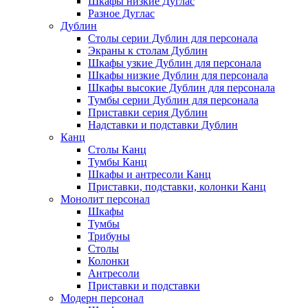
Шкафы низкие Дуглас
Разное Дуглас
Дублин
Столы серии Дублин для персонала
Экраны к столам Дублин
Шкафы узкие Дублин для персонала
Шкафы низкие Дублин для персонала
Шкафы высокие Дублин для персонала
Тумбы серии Дублин для персонала
Приставки серия Дублин
Надставки и подставки Дублин
Канц
Столы Канц
Тумбы Канц
Шкафы и антресоли Канц
Приставки, подставки, колонки Канц
Монолит персонал
Шкафы
Тумбы
Трибуны
Столы
Колонки
Антресоли
Приставки и подставки
Модерн персонал