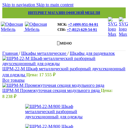
Skip to navigation
Skip to main content
ИНТЕРНЕТ МАГАЗИН ОФИСНОЙ МЕБЕЛИ
МСК:
+7 (499) 951-94-91
СПб:
+7 (812) 629-54-91
МЕНЮ
Главная
/
Шкафы металлические
/
Шкафы для раздевалок
ШРМ-22-М Шкаф металлический разборный двухсекционный
для одежды
Цена:
17 555
₽
Все товары
ШРМ-М Промежуточная секция модульного ряда
Цена:
8 238
₽