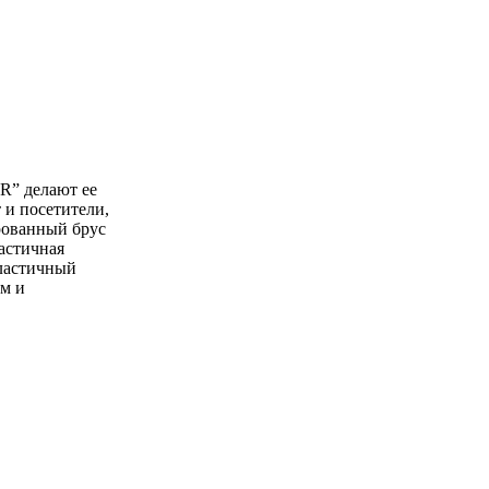
R” делают ее
 и посетители,
брованный брус
ластичная
эластичный
м и