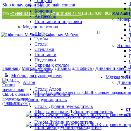
Трибуны
Skip to navigation
Skip to main content
Столы
Колонки
+7 (499) 951-94-91
+7 (812) 629-54-91
ПН-ПТ: 9.00 - 18.00
МАГАЗИН
МСК:
СПб:
Антресоли
Модер
Приставки и подставки
Модерн персонал
Шкафы
Т
Тумбы
Столы
Этало
Стеллажи
Приставки
Подставки
Экраны к столам
Главная
/
Мягкая мебель
/
Диваны для офиса
/
Диваны и кресл
Колонки
Мебель для руководителя
С
Мягкая мебе
Атлон
Диван
Столы Атлон
СhL3L Секция трехместная ChL3L с левым подлокотн
Приставки Атлон
Дублин руководитель
Столы Дублин руководитель
С
Шкафы высокие Дублин руководитель
СТ
Шкафы низкие Дублин руководитель
Тумбы Дублин руководитель
Приставки Дублин руководитель