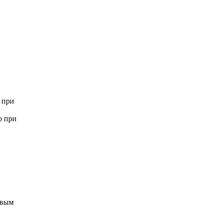
 при
о при
авым