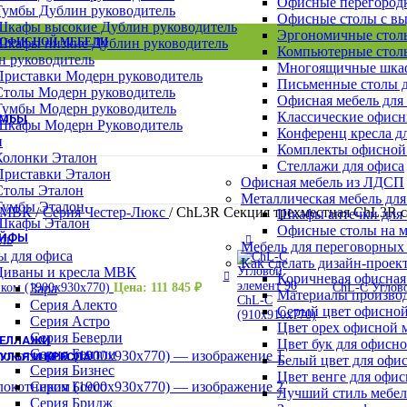
Офисные перегород
Шкафы Эталон
Тумбы Дублин руководитель
Офисные столы с в
Шкафы для сумок
Шкафы высокие Дублин руководитель
Эргономичные столы
Архивные шкафы
 ОФИСНОЙ МЕБЕЛИ
Шкафы низкие Дублин руководитель
ВСЕ СТОЛЫ
ВСЕ ТУМБЫ
ВСЕ ШКАФЫ
Компьютерные столы
Бухгалтерские шкафы
н руководитель
Многоящичные шкаф
Картотечные шкафы
Приставки Модерн руководитель
Письменные столы д
Шкафы для раздевалок
Столы Модерн руководитель
Офисная мебель для
Смотреть все шкафы
Тумбы Модерн руководитель
Классические офисн
УМБЫ
Шкафы Модерн Руководитель
Конференц кресла д
Тумбы Канц
н
Комплекты офисной
Тумбы Эталон
Колонки Эталон
Стеллажи для офиса
Тумбы Модерн персонал
Приставки Эталон
Офисная мебель из ЛДСП
Тумбы Модерн руководитель
Столы Эталон
Металлическая мебель для
Тумбы монолит персонал
Тумбы Эталон
а МВК
/
Серия Честер-Люкс
/
СhL3R Секция трехместная ChL3R с
Шкафы аптечки для
Смотреть все тумбы
Шкафы Эталон
Офисные столы на м
ЕЙФЫ
ль
Мебель для переговорных
ы для офиса
Взломостойкие сейфы
Как сделать дизайн-проек
Диваны и кресла МВК
Офисно-мебельные сейфы
Коричневая офисная
иком (1900х930х770)
Цена:
111 845
₽
СhL-C Углов
Зара
Офисные сейфы
Материалы производ
Серия Алекто
Мебельные сейфы
Серый цвет офисной
Серия Астро
Оружейные сейфы
Цвет орех офисной 
Серия Беверли
ТЕЛЛАЖИ
Цвет бук для офисн
Серия Бентли
УЛЬЯ И КРЕСЛА
Белый цвет для офи
Серия Бизнес
Цвет венге для офи
Кресла для персонала
Серия Боссо
Лучший стиль мебел
Кресла руководителя
Серия Бридж