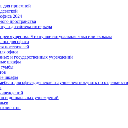
ль для приемной
одсветкой
офиса 2024
ного пространства
слуги дизайнера интерьера
 преимущества. Что лучше натуральная кожа или экокожа
аны для офиса
ля посетителей
для офиса
вных и государственных учреждений
ные шкафы
 тумбы
тов
ые шкафы
ебели для офиса, дешевле и лучше чем покупать по отдельност
н
 учреждений
ол и дошкольных учреждений
льев
я клиентов