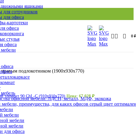
ки
ыдвижными ящиками
 для сотрудников
 для офиса
ы-картотеки
ля офиса
 коворкинга
0
ые стулья
ля офиса
 мебели
 офиса
 правым подлокотником (1900х930х770)
 офиса
еталлокаркасе
 комнат
т
 мебель
ой элемент 90 ChL-C (910х910х770)
Цена:
67 028
₽
ства офисной мебели: ЛДСП, металл, МДФ, экокожа
 мебели, преимущества, для каких офисов серый цвет оптимале
мебели
ой мебели
сной мебели
сной мебели
и для офиса