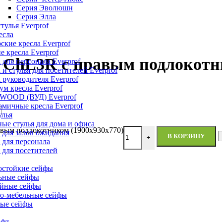
Серия Эволюшн
Серия Элла
тулья Everprof
есла
ские кресла Everprof
е кресла Everprof
 ChL3R с правым подлокотни
 для персонала Everprof
 и стулья для посетителей Everprof
 руководителя Everprof
м кресла Everprof
 WOOD (ВУД) Everprof
мичные кресла Everprof
улья
ые стулья для дома и офиса
авым подлокотником (1900х930х770)
 для залов ожидания
В КОРЗИНУ
+
 для персонала
 для посетителей
остойкие сейфы
ьные сейфы
йные сейфы
о-мебельные сейфы
ые сейфы
офт