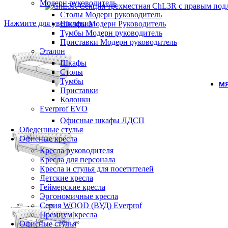
Модерн руководитель
Столы Модерн руководитель
Нажмите для увеличения
Шкафы Модерн Руководитель
Тумбы Модерн руководитель
Приставки Модерн руководитель
Эталон
Шкафы
Столы
Тумбы
МЯ
Приставки
Колонки
Everprof EVO
Офисные шкафы ЛДСП
Обеденные стулья
Офисные кресла
Кресла руководителя
Кресла для персонала
Кресла и стулья для посетителей
Детские кресла
Геймерские кресла
Эргономичные кресла
Серия WOOD (ВУД) Everprof
Премиум кресла
Офисные стулья