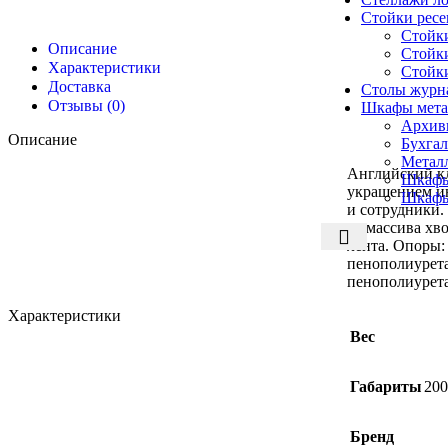
Стойки рес
Стойк
Описание
Стойк
Характеристики
Стойк
Доставка
Столы журн
Отзывы (0)
Шкафы мета
Архив
Описание
Бухга
Метал
Английский к
Шкафы
украшением ин
Шкафы
и сотрудники.
из массива хв
лента. Опоры:
пенополиурет
пенополиурета
Характеристики
Вес
Габариты
200
Бренд