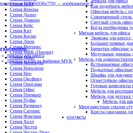
Зеркала для офиса
Барные стулья
Серия Вейт
Как подобрать мебе
Геймерские кресла
Серия Верона
Офисная мебель с п
Детские кресла
Серия Далио
Современный стиль 
Кресла для отдыха
Серия Домино
Светлый стиль офис
Кресла и стулья для посетителей
Серия Кейс
Когда необходимы у
Обеденные стулья
Серия Кит
Мягкая мебель для офиса
Премиум кресла
Серия Космо
Экокожа для кресел,
Серия WOOD (ВУД)
Серия Лион
Большие прямые див
Офисные стулья
Серия Матрикс
Банкетки офисные д
ГКАЯ МЕБЕЛЬ
Серия МВК (Прочее)
Модульные диваны 
Диваны для офиса
Серия Микс
Мебель для администрати
Диваны и кресла фабрики MVK
Серия Молекула
Встраиваемые офис
Серия Наполеон
Подкатные офисные
Серия Нео
Шкафы для докумен
Серия Оксфорд
Огнестойкие офисн
Серия Оригами
Готовые комплекты м
Серия Офис
Мебель для ресепше
Серия Премьер
Мебель для детских
Серия Пуфы
Мебель для шк
Серия Ричмонд
Многоместные секции сту
Серия Саторис
Кресла ожидания дл
Серия Флагман
КОНТАКТЫ
Серия Холл
Серия Честер
Серия Честер-Люкс