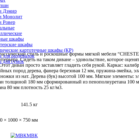
епшн
и Дэмир
и Монолит
и Ровер
альные
ллические
ные шкафы
лтерские шкафы
лические картотечные шкафы (КР)
лассический стиль и роскошные формы мягкой мебели “CHESTE
 для раздевалок
терьера. Сидеть на таком диване – удовольствие, которое оценят
 для сумок
 Этот диван просто заставляет гладить себя рукой. Каркас: кали
ойных пород дерева, фанера березовая 12 мм, пружина-змейка, э
 ножки из нат. Дерева (бук) высотой 100 мм. Мягкие элементы: 
ан толщиной 180 мм сформированный из пенополиуретана 100 м
на 80 мм плотность 25 кг/м3.
141.5 кг
0 × 1000 × 750 мм
МВК