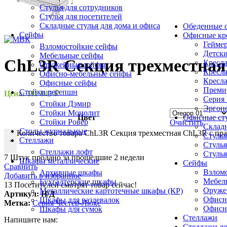
Стулья для сотрудников
Стулья для посетителей
Складные стулья для дома и офиса
Обеденные с
Сейфы
Офисные кр
Геймер
Взломостойкие сейфы
Детски
Мебельные сейфы
СhL3R Секция трехместная
Кресла
Оружейные сейфы
Кресла
Офисно-мебельные сейфы
Кресла
Офисные сейфы
Премиу
Стойки ресепшн
Цена:
111 845
₽
Серия
Стойки Дэмир
Эргоно
Стойки Монолит
Цвет
Офисные ст
Стойки Ровер
Очистить
Складн
Столы журнальные
Количество товара СhL3R Секция трехместная ChL3R с пр
Стулья
Стеллажи
-
Стулья
Стеллажи лофт
Стулья
7
Штук продано за прошедшие 2 недели
Шкафы металлические
Сейфы
Сравнить
Взлом
Архивные шкафы
Добавить в избранное
Мебел
Бухгалтерские шкафы
13
Посетителей смотрят товар сейчас!
Оруже
Металлические картотечные шкафы (КР)
Артикул:
Н/Д
Офисн
Шкафы для раздевалок
Метка:
Серия Честер-Люкс
Офисн
Шкафы для сумок
Стеллажи
Напишите нам:
Стеллажи л