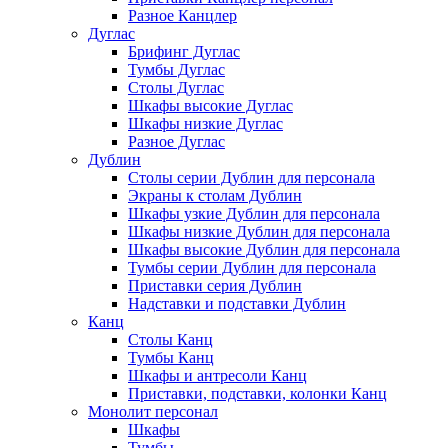
Разное Канцлер
Дуглас
Брифинг Дуглас
Тумбы Дуглас
Столы Дуглас
Шкафы высокие Дуглас
Шкафы низкие Дуглас
Разное Дуглас
Дублин
Столы серии Дублин для персонала
Экраны к столам Дублин
Шкафы узкие Дублин для персонала
Шкафы низкие Дублин для персонала
Шкафы высокие Дублин для персонала
Тумбы серии Дублин для персонала
Приставки серия Дублин
Надставки и подставки Дублин
Канц
Столы Канц
Тумбы Канц
Шкафы и антресоли Канц
Приставки, подставки, колонки Канц
Монолит персонал
Шкафы
Тумбы