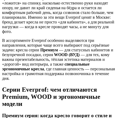
«ложится» на спинку, насколько естественно руки находят
опору, не давит ли край сиденья на бёдра и остается ли
комфортным рабочий день, когда созвонов стало больше, чем
планировали. Именно за эти вещи Everprof ценят в Москве:
бренд делает кресла не просто «для кабинета», а для реальной
нагрузки — когда в кресле проводят часы, а не минуту для
фото.
В ассортименте Everprof особенно выделяются три
направления, которые чаще всего выбирают под серьёзные
задачи: кресла серии
Премиум
— для статусных кабинетов и
безупречной посадки, серия
WOOD (ВУД)
— для тех, кому
важны презентабельность, тёплая эстетика материалов и
«дорогой» вид интерьера, а также
специальные
эргономичные кресла
, где главная ценность — персональная
настройка и грамотная поддержка позвоночника в течение
дня.
Серии Everprof: чем отличаются
Premium, WOOD и эргономичные
модели
Премиум серия: когда кресло говорит о стиле и