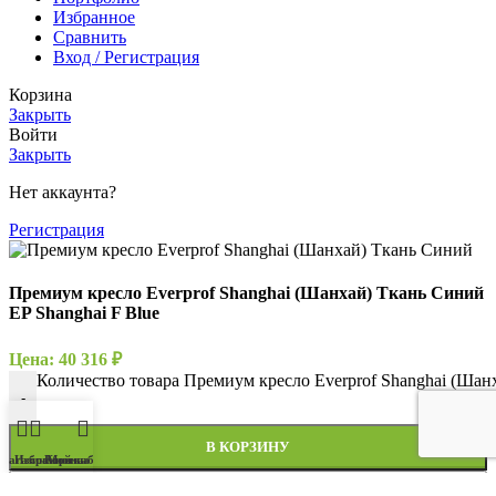
Избранное
Сравнить
Вход / Регистрация
Корзина
Закрыть
Войти
Закрыть
Нет аккаунта?
Регистрация
Премиум кресло Everprof Shanghai (Шанхай) Ткань Синий
EP Shanghai F Blue
Цена:
40 316
₽
Количество товара Премиум кресло Everprof Shanghai (Шан
-
В КОРЗИНУ
Магазин
Избранное
Корзина
Мой кабинет
Купить сейчас