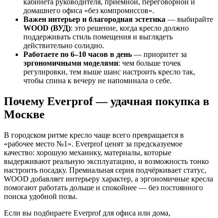
кабинета руководителя, приемной, переговорной и
домашнего офиса «без компромиссов».
Важен интерьер и благородная эстетика
— выбирайте
WOOD (ВУД)
: это решение, когда кресло должно
поддерживать стиль помещения и выглядеть
действительно солидно.
Работаете по 6–10 часов в день
— приоритет за
эргономичными моделями
: чем больше точек
регулировки, тем выше шанс настроить кресло так,
чтобы спина к вечеру не напоминала о себе.
Почему Everprof — удачная покупка в
Москве
В городском ритме кресло чаще всего превращается в
«рабочее место №1». Everprof ценят за предсказуемое
качество: хорошую механику, материалы, которые
выдерживают реальную эксплуатацию, и возможность тонко
настроить посадку. Премиальная серия подчёркивает статус,
WOOD добавляет интерьеру характер, а эргономичные кресла
помогают работать дольше и спокойнее — без постоянного
поиска удобной позы.
Если вы подбираете Everprof для офиса или дома,