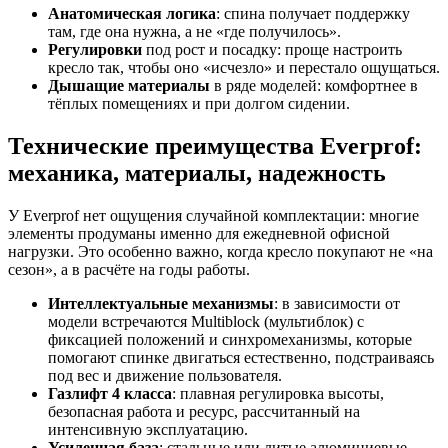
Анатомическая логика
: спина получает поддержку
там, где она нужна, а не «где получилось».
Регулировки
под рост и посадку: проще настроить
кресло так, чтобы оно «исчезло» и перестало ощущаться.
Дышащие материалы
в ряде моделей: комфортнее в
тёплых помещениях и при долгом сидении.
Технические преимущества Everprof:
механика, материалы, надежность
У Everprof нет ощущения случайной комплектации: многие
элементы продуманы именно для ежедневной офисной
нагрузки. Это особенно важно, когда кресло покупают не «на
сезон», а в расчёте на годы работы.
Интеллектуальные механизмы
: в зависимости от
модели встречаются Multiblock (мультиблок) с
фиксацией положений и синхромеханизмы, которые
помогают спинке двигаться естественно, подстраиваясь
под вес и движение пользователя.
Газлифт 4 класса
: плавная регулировка высоты,
безопасная работа и ресурс, рассчитанный на
интенсивную эксплуатацию.
Усиленная база
: стальные или литые алюминиевые